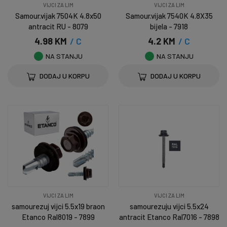
VIJCI ZA LIM
VIJCI ZA LIM
Samour.vijak 7504K 4.8x50
Samour.vijak 7540K 4.8X35
antracit RU - 8079
bijela - 7918
4.98 KM
/ C
4.2 KM
/ C
NA STANJU
NA STANJU
DODAJ U KORPU
DODAJ U KORPU
VIJCI ZA LIM
VIJCI ZA LIM
samourezuj vijci 5.5x19 braon
samourezuju vijci 5.5x24
Etanco Ral8019 - 7899
antracit Etanco Ral7016 - 7898