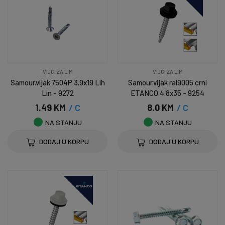
VIJCI ZA LIM
VIJCI ZA LIM
Samour.vijak 7504P 3.9x19 Lih
Samour.vijak ral9005 crni
Lin - 9272
ETANCO 4.8x35 - 9254
1.49 KM
/ C
8.0 KM
/ C
NA STANJU
NA STANJU
DODAJ U KORPU
DODAJ U KORPU