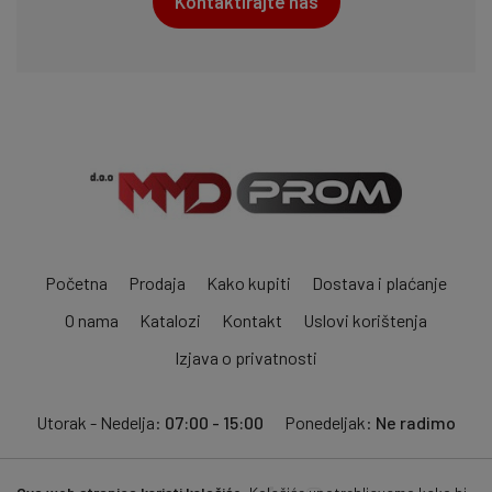
Kontaktirajte nas
Početna
Prodaja
Kako kupiti
Dostava i plaćanje
O nama
Katalozi
Kontakt
Uslovi korištenja
Izjava o privatnosti
Utorak - Nedelja:
07:00 - 15:00
Ponedeljak:
Ne radimo