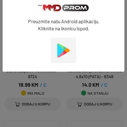
Preuzmite našu Android aplikaciju.
Kliknite na ikonicu ispod.
VIJCI ZA LIM
VIJCI ZA LIM
Samorezuj.crni 4.8x70 9005 -
Samourez.vijci braon ETANCO
8724
4.8x70 (PATA) - 8348
18.99 KM
/ C
14.0 KM
/ C
IMA MALO
NA STANJU
DODAJ U KORPU
DODAJ U KORPU