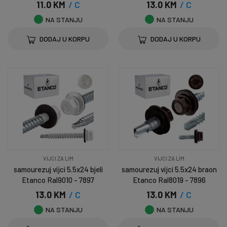
11.0 KM
/ C
13.0 KM
/ C
NA STANJU
NA STANJU
DODAJ U KORPU
DODAJ U KORPU
VIJCI ZA LIM
VIJCI ZA LIM
samourezuj vijci 5.5x24 bjeli
samourezuj vijci 5.5x24 braon
Etanco Ral9010 - 7897
Etanco Ral8019 - 7896
13.0 KM
/ C
13.0 KM
/ C
NA STANJU
NA STANJU