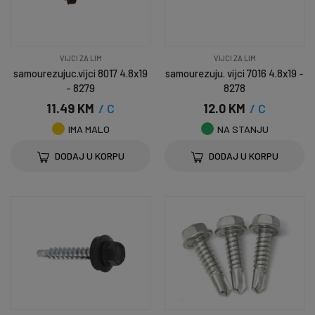
VIJCI ZA LIM
VIJCI ZA LIM
samourezujuc.vijci 8017 4.8x19
samourezuju. vijci 7016 4.8x19 -
- 8279
8278
11.49 KM
/ C
12.0 KM
/ C
IMA MALO
NA STANJU
DODAJ U KORPU
DODAJ U KORPU