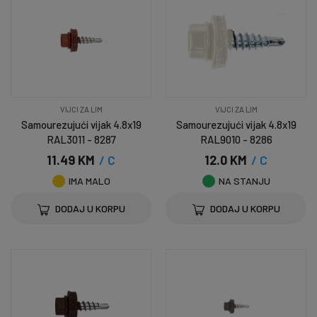
VIJCI ZA LIM
VIJCI ZA LIM
Samourezujući vijak 4.8x19
Samourezujući vijak 4.8x19
RAL3011 - 8287
RAL9010 - 8286
11.49 KM
/ C
12.0 KM
/ C
IMA MALO
NA STANJU
DODAJ U KORPU
DODAJ U KORPU