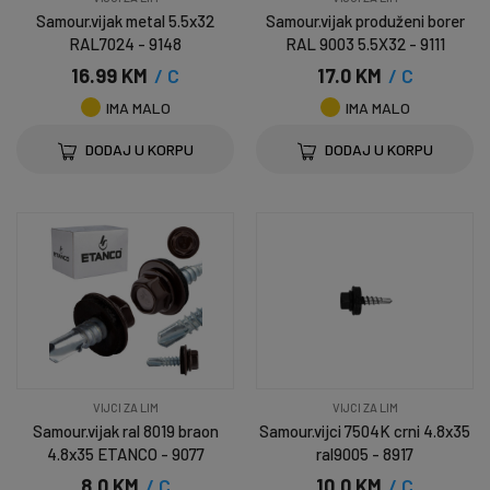
Samour.vijak metal 5.5x32
Samour.vijak produženi borer
RAL7024 - 9148
RAL 9003 5.5X32 - 9111
16.99 KM
/ C
17.0 KM
/ C
IMA MALO
IMA MALO
DODAJ U KORPU
DODAJ U KORPU
VIJCI ZA LIM
VIJCI ZA LIM
Samour.vijak ral 8019 braon
Samour.vijci 7504K crni 4.8x35
4.8x35 ETANCO - 9077
ral9005 - 8917
8.0 KM
/ C
10.0 KM
/ C