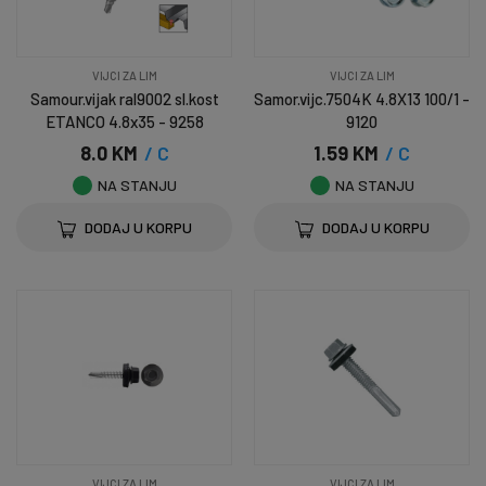
VIJCI ZA LIM
VIJCI ZA LIM
Samour.vijak ral9002 sl.kost
Samor.vijc.7504K 4.8X13 100/1 -
ETANCO 4.8x35 - 9258
9120
8.0 KM
/ C
1.59 KM
/ C
NA STANJU
NA STANJU
DODAJ U KORPU
DODAJ U KORPU
VIJCI ZA LIM
VIJCI ZA LIM