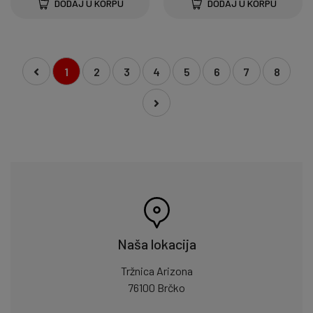
DODAJ U KORPU
DODAJ U KORPU
1
2
3
4
5
6
7
8
Naša lokacija
Tržnica Arizona
76100 Brčko