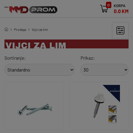
0
KORPA
0.0 KM
Prodaja
Vijci za lim
Sortiranje:
Prikaz: