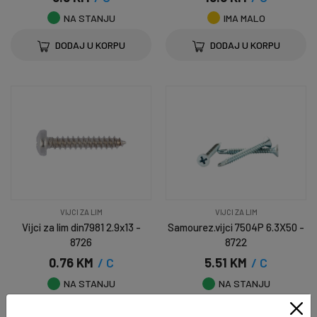
NA STANJU
IMA MALO
DODAJ U KORPU
DODAJ U KORPU
VIJCI ZA LIM
VIJCI ZA LIM
Vijci za lim din7981 2.9x13 -
Samourez.vijci 7504P 6.3X50 -
8726
8722
0.76 KM
/ C
5.51 KM
/ C
NA STANJU
NA STANJU
DODAJ U KORPU
DODAJ U KORPU