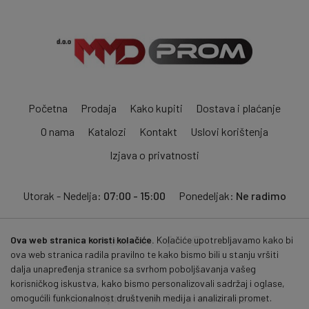
Početna
Prodaja
Kako kupiti
Dostava i plaćanje
O nama
Katalozi
Kontakt
Uslovi korištenja
Izjava o privatnosti
Utorak - Nedelja:
07:00 - 15:00
Ponedeljak:
Ne radimo
Ova web stranica koristi kolačiće.
Kolačiće upotrebljavamo kako bi
Pratite nas:
ova web stranica radila pravilno te kako bismo bili u stanju vršiti
dalja unapređenja stranice sa svrhom poboljšavanja vašeg
korisničkog iskustva, kako bismo personalizovali sadržaj i oglase,
© 2026
mmdprom.com
. Sva prava zadržana.
omogućili funkcionalnost društvenih medija i analizirali promet.