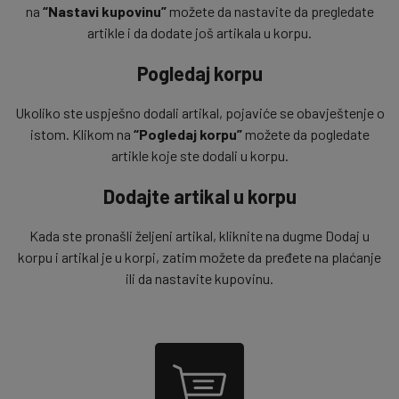
na
“Nastavi kupovinu”
možete da nastavite da pregledate
artikle i da dodate još artikala u korpu.
Pogledaj korpu
Ukoliko ste uspješno dodali artikal, pojaviće se obavještenje o
istom. Klikom na
“Pogledaj korpu”
možete da pogledate
artikle koje ste dodali u korpu.
Dodajte artikal u korpu
Kada ste pronašli željeni artikal, kliknite na dugme Dodaj u
korpu i artikal je u korpi, zatim možete da pređete na plaćanje
ili da nastavite kupovinu.