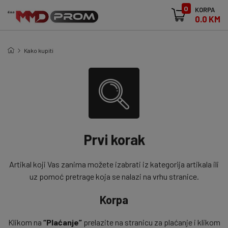
0
KORPA
0.0 KM
Kako kupiti
Prvi korak
Artikal koji Vas zanima možete izabrati iz kategorija artikala ili
uz pomoć pretrage koja se nalazi na vrhu stranice.
Korpa
Klikom na
“Plaćanje”
prelazite na stranicu za plaćanje i klikom