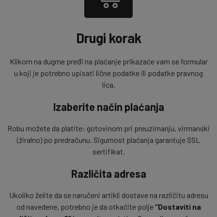
Drugi korak
Klikom na dugme pređi na plaćanje prikazaće vam se formular
u koji je potrebno upisati lične podatke ili podatke pravnog
lica.
Izaberite način plaćanja
Robu možete da platite: gotovinom pri preuzimanju, virmanski
(žiralno) po predračunu. Sigurnost plaćanja garantuje SSL
sertifikat.
Različita adresa
Ukoliko želite da se naručeni artikli dostave na različitu adresu
od navedene, potrebno je da otkačite polje
“Dostaviti na