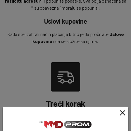
različitu adresu?”
i popunite podatke. Sva polja označena sa
* su obavezna i moraju se popuniti.
Uslovi kupovine
Kada ste izabrali način plaćanja bitno je da pročitate
Uslove
kupovine
i da se složite sa njima.
Treći korak
Poslednji korak je da kliknete na dugme "
Naručite
"