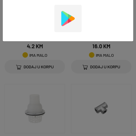
SPOJNI MATERIJAL
SPOJNI MATERIJAL
Spojka MS 1/2 - 4527
Poluspojka MS 6/4 - 4526
4.2 KM
16.0 KM
IMA MALO
IMA MALO
DODAJ U KORPU
DODAJ U KORPU