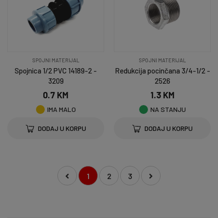
SPOJNI MATERIJAL
SPOJNI MATERIJAL
Spojnica 1/2 PVC 14189-2 -
Redukcija pocinčana 3/4-1/2 -
3209
2526
0.7 KM
1.3 KM
IMA MALO
NA STANJU
DODAJ U KORPU
DODAJ U KORPU
1
2
3