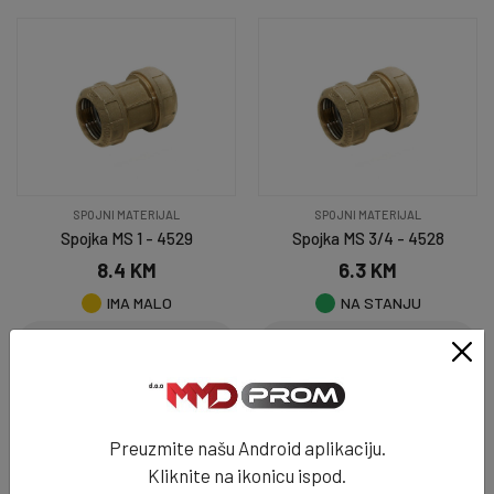
SPOJNI MATERIJAL
SPOJNI MATERIJAL
Spojka MS 1 - 4529
Spojka MS 3/4 - 4528
8.4 KM
6.3 KM
IMA MALO
NA STANJU
DODAJ U KORPU
DODAJ U KORPU
Preuzmite našu Android aplikaciju.
Kliknite na ikonicu ispod.