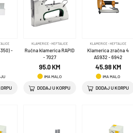
TALICE
KLAMERICE - HEFTALICE
KLAMERICE - HEFTALICE
-350) -
Ručna klamerica RAPID
Klamerica zračna 4
- 7027
AS932 - 6942
95.0 KM
45.98 KM
NJU
IMA MALO
IMA MALO
KORPU
DODAJ U KORPU
DODAJ U KORPU