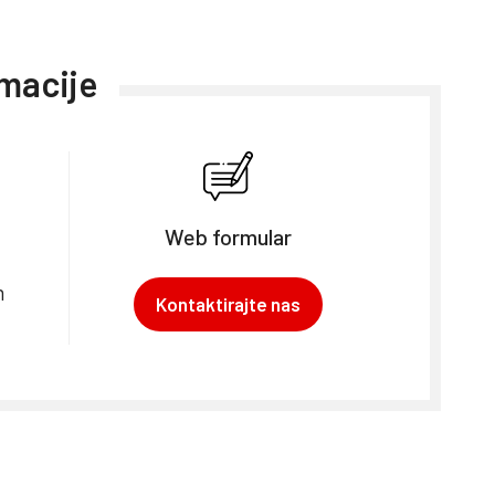
rmacije
Web formular
m
Kontaktirajte nas