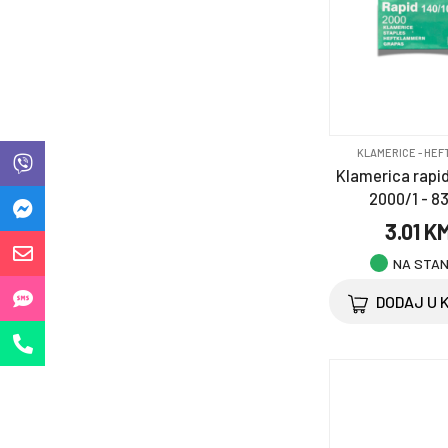
ljubimce
Ostalo
Saobraćajni program
Selotejp & trake
KLAMERICE - HEF
Klamerica rapid
2000/1 - 8
Točkovi i točkići
3.01 K
Zaštitna oprema
NA STA
DODAJ U 