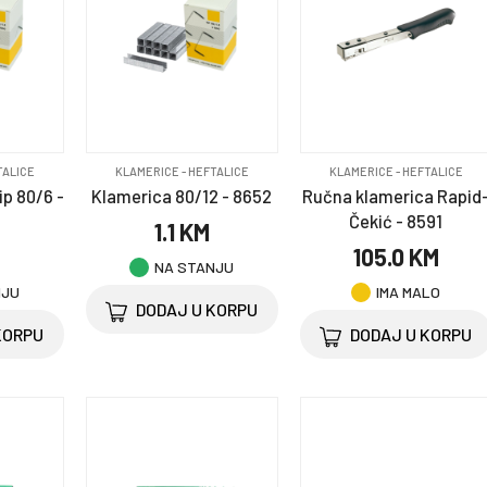
TALICE
KLAMERICE - HEFTALICE
KLAMERICE - HEFTALICE
ip 80/6 -
Klamerica 80/12 - 8652
Ručna klamerica Rapid
Čekić - 8591
1.1 KM
M
105.0 KM
NA STANJU
NJU
IMA MALO
DODAJ U KORPU
KORPU
DODAJ U KORPU