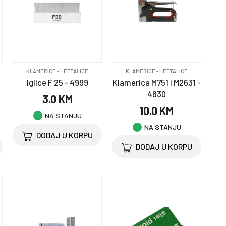
KLAMERICE - HEFTALICE
KLAMERICE - HEFTALICE
8
Iglice F 25 - 4999
Klamerica M751 i M2631 -
4630
3.0 KM
10.0 KM
NA STANJU
NA STANJU
DODAJ U KORPU
DODAJ U KORPU