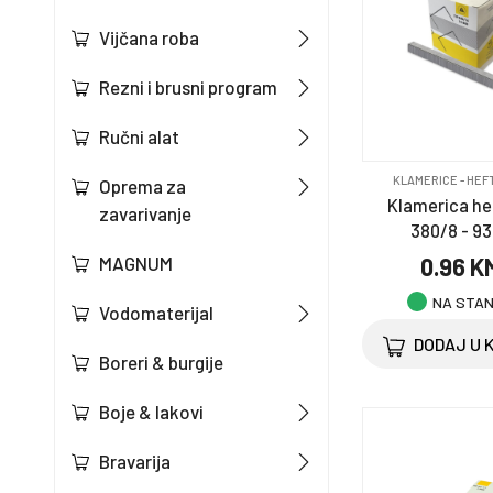
Vijčana roba
Rezni i brusni program
Ručni alat
KLAMERICE - HEF
Oprema za
Klamerica hef
zavarivanje
380/8 - 9
0.96 K
MAGNUM
NA STA
Vodomaterijal
DODAJ U 
Boreri & burgije
Boje & lakovi
Bravarija