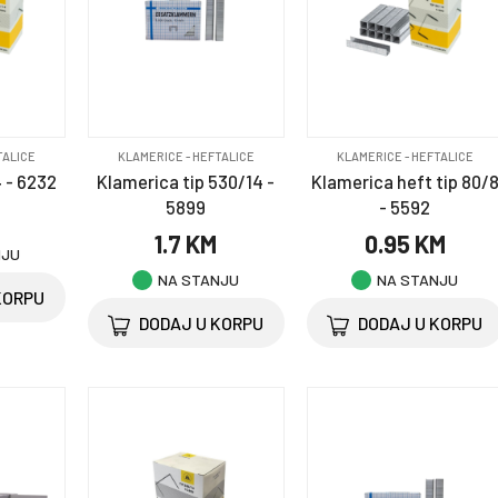
TALICE
KLAMERICE - HEFTALICE
KLAMERICE - HEFTALICE
 - 6232
Klamerica tip 530/14 -
Klamerica heft tip 80/
5899
- 5592
M
1.7 KM
0.95 KM
NJU
NA STANJU
NA STANJU
KORPU
DODAJ U KORPU
DODAJ U KORPU