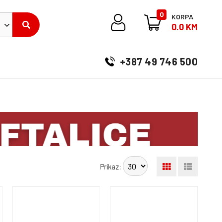
0
KORPA
0.0 KM
+387 49 746 500
Prikaz: