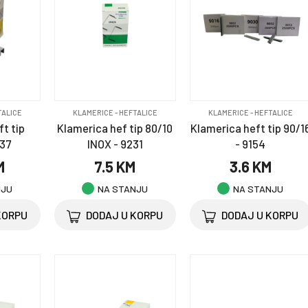
TALICE
KLAMERICE - HEFTALICE
KLAMERICE - HEFTALICE
t tip
Klamerica hef tip 80/10
Klamerica heft tip 90/1
337
INOX - 9231
- 9154
M
7.5 KM
3.6 KM
NJU
NA STANJU
NA STANJU
KORPU
DODAJ U KORPU
DODAJ U KORPU