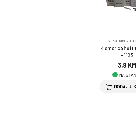
KLAMERICE - HEF
Klemerica heft t
- 1123
3.8 K
NA STA
DODAJ U 