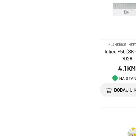
KLAMERICE - HEF
Iglice F50 (SK
7028
4.1 KM
NA STA
DODAJ U 