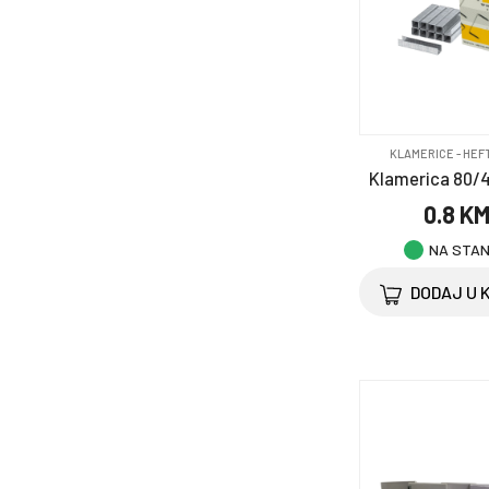
KLAMERICE - HEF
Klamerica 80/4
0.8 K
NA STA
DODAJ U 