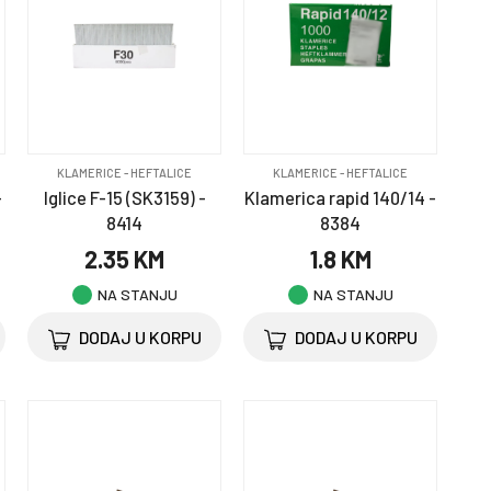
KLAMERICE - HEFTALICE
KLAMERICE - HEFTALICE
-
Iglice F-15 (SK3159) -
Klamerica rapid 140/14 -
8414
8384
2.35 KM
1.8 KM
NA STANJU
NA STANJU
DODAJ U KORPU
DODAJ U KORPU