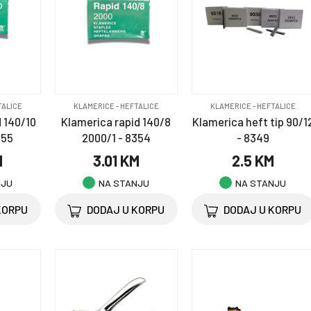
TALICE
KLAMERICE - HEFTALICE
KLAMERICE - HEFTALICE
 140/10
Klamerica rapid 140/8
Klamerica heft tip 90/1
355
2000/1 - 8354
- 8349
M
3.01 KM
2.5 KM
NJU
NA STANJU
NA STANJU
KORPU
DODAJ U KORPU
DODAJ U KORPU