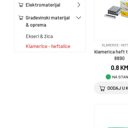
Elektromaterijal
Građevinski materijal
& oprema
Ekseri & žica
Klamerice - heftalice
KLAMERICE - HEF
klamerica heft t
Pneumatski ekseri &
8890
pištolji
0.8 K
Kuća i vrt
NA STA
Merdevine
DODAJ U 
Namještaj
Oprema za bicikl
Oprema za kućne