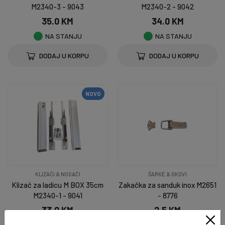
M2340-3 - 9043
M2340-2 - 9042
35.0 KM
34.0 KM
NA STANJU
NA STANJU
DODAJ U KORPU
DODAJ U KORPU
NOVO
KLIZAČI & NOSAČI
ŠARKE & OKOVI
Klizač za ladicu M BOX 35cm
Zakačka za sanduk inox M2651
M2340-1 - 9041
- 8776
33.0 KM
2.5 KM
NA STANJU
NA STANJU