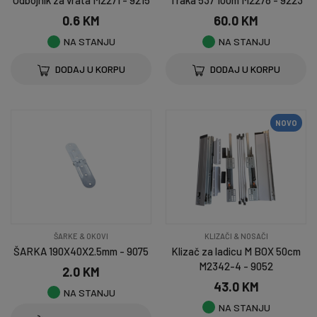
Odbojnik za vrata M2271 - 9215
Traka 537 100m M2278 - 9223
0.6 KM
60.0 KM
NA STANJU
NA STANJU
DODAJ U KORPU
DODAJ U KORPU
NOVO
ŠARKE & OKOVI
KLIZAČI & NOSAČI
ŠARKA 190X40X2.5mm - 9075
Klizač za ladicu M BOX 50cm
M2342-4 - 9052
2.0 KM
43.0 KM
NA STANJU
NA STANJU