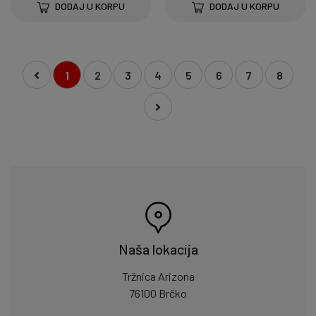
DODAJ U KORPU
DODAJ U KORPU
1
2
3
4
5
6
7
8
Naša lokacija
Tržnica Arizona
76100 Brčko