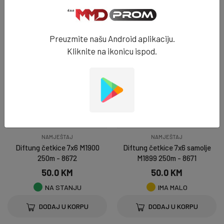
DODAJ U KORPU
DODAJ U KORPU
Preuzmite našu Android aplikaciju.
Kliknite na ikonicu ispod.
NAMJEŠTAJ
NAMJEŠTAJ
Diftung četkice 7x6 M1900
Diftung četkice 7x6 samolje
250m - 8672
M1899 250m - 8671
50.0 KM
50.0 KM
NA STANJU
IMA MALO
DODAJ U KORPU
DODAJ U KORPU