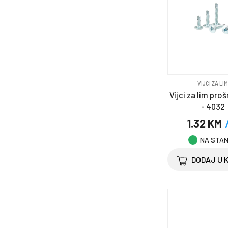
VIJCI ZA LI
Vijci za lim pro
- 4032
1.32 KM
NA STA
DODAJ U 