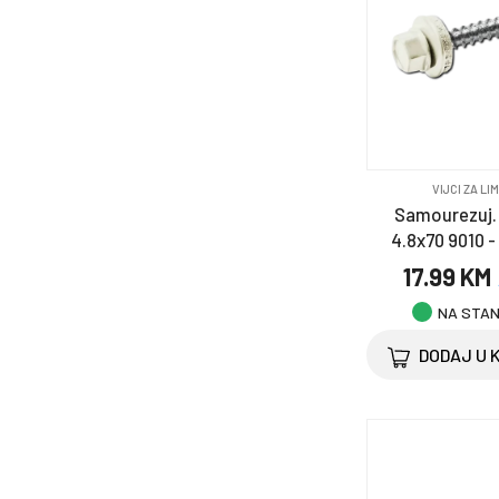
Selotejp & trake
Točkovi i točkići
Zaštitna oprema
VIJCI ZA LI
Samourezuj. b
4.8x70 9010 -
17.99 KM
NA STA
DODAJ U 