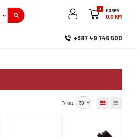
0
KORPA
0.0 KM
+387 49 746 500
Prikaz: