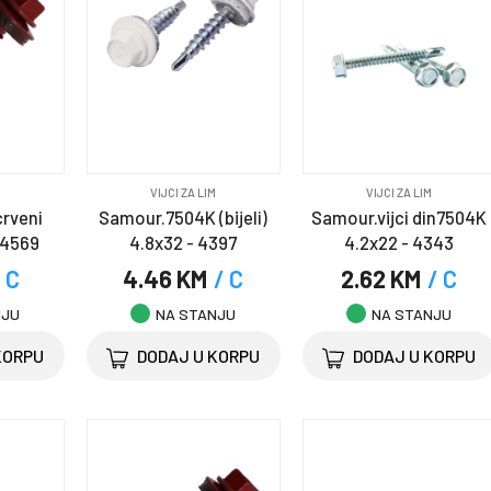
M
VIJCI ZA LIM
VIJCI ZA LIM
rveni
Samour.7504K (bijeli)
Samour.vijci din7504K
 4569
4.8x32 - 4397
4.2x22 - 4343
 C
4.46 KM
/ C
2.62 KM
/ C
NJU
NA STANJU
NA STANJU
KORPU
DODAJ U KORPU
DODAJ U KORPU