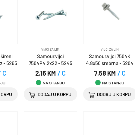
M
VIJCI ZA LIM
VIJCI ZA LIM
ošireni
Samour.vijci
Samour.vijci 7504K
z - 5265
7504P4.2x22 - 5245
4.8x50 srebrna - 5204
/ C
2.16 KM
/ C
7.58 KM
/ C
NJU
NA STANJU
NA STANJU
KORPU
DODAJ U KORPU
DODAJ U KORPU