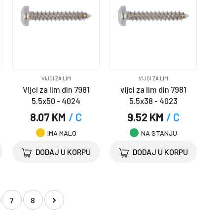
VIJCI ZA LIM
VIJCI ZA LIM
Vijci za lim din 7981
vijci za lim din 7981
5.5x50 - 4024
5.5x38 - 4023
8.07 KM
/ C
9.52 KM
/ C
IMA MALO
NA STANJU
DODAJ U KORPU
DODAJ U KORPU
7
8