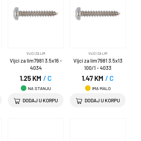
VIJCI ZA LIM
VIJCI ZA LIM
Vijci za lim7981 3.5x16 -
Vijci za lim7981 3.5x13
4034
100/1 - 4033
1.25 KM
/ C
1.47 KM
/ C
NA STANJU
IMA MALO
DODAJ U KORPU
DODAJ U KORPU