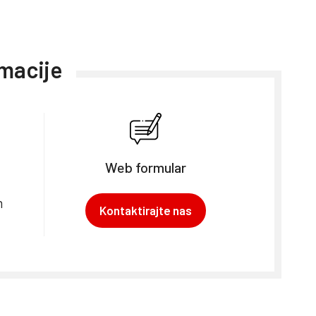
rmacije
Web formular
m
Kontaktirajte nas