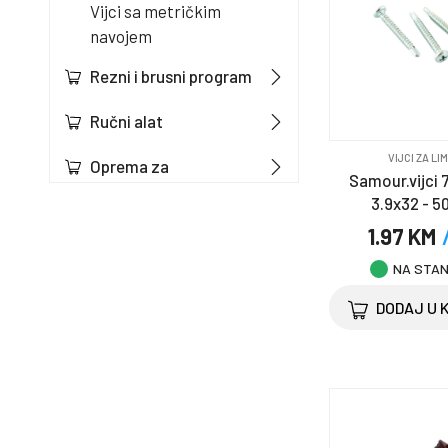
Vijci sa metričkim
navojem
Rezni i brusni program
Ručni alat
VIJCI ZA LI
Oprema za
Samour.vijci
zavarivanje
3.9x32 - 5
1.97 KM
MAGNUM
NA STA
Vodomaterijal
DODAJ U 
Boreri & burgije
Boje & lakovi
Bravarija