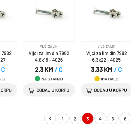
M
VIJCI ZA LIM
VIJCI ZA LIM
n 7982
Vijci za lim din 7982
Vijci za lim din 7982
027
4.8x16 - 4026
6.3x22 - 4025
 C
2.3 KM
/ C
3.33 KM
/ C
NJU
NA STANJU
IMA MALO
KORPU
DODAJ U KORPU
DODAJ U KORPU
1
2
3
4
5
6