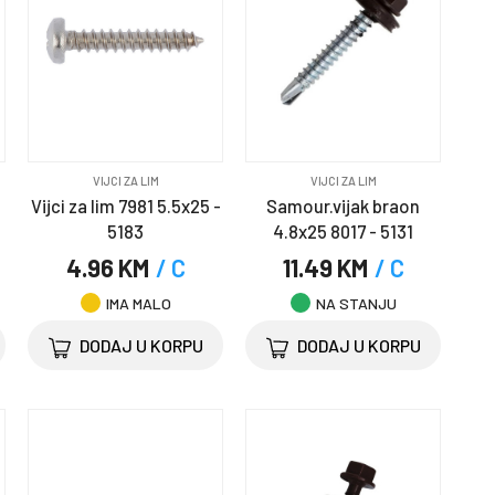
VIJCI ZA LIM
VIJCI ZA LIM
Vijci za lim 7981 5.5x25 -
Samour.vijak braon
5183
4.8x25 8017 - 5131
4.96 KM
/ C
11.49 KM
/ C
IMA MALO
NA STANJU
DODAJ U KORPU
DODAJ U KORPU