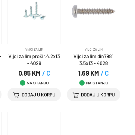
VIJCI ZA LIM
VIJCI ZA LIM
-
Vijci za lim prošir.4.2x13
Vijci za lim din7981
- 4029
3.5x13 - 4028
0.85 KM
/ C
1.69 KM
/ C
NA STANJU
NA STANJU
DODAJ U KORPU
DODAJ U KORPU