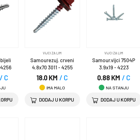
M
VIJCI ZA LIM
VIJCI ZA LIM
ijeli
Samourezuj. crveni
Samour.vijci 7504P
 4256
4.8x70 3011 - 4255
3.9x19 - 4223
/ C
18.0 KM
/ C
0.88 KM
/ C
NJU
IMA MALO
NA STANJU
KORPU
DODAJ U KORPU
DODAJ U KORPU