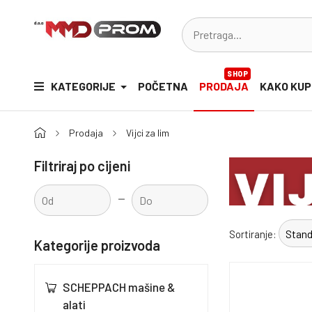
SHOP
KATEGORIJE
POČETNA
PRODAJA
KAKO KUP
Prodaja
Vijci za lim
Filtriraj po cijeni
-
Sortiranje:
Kategorije proizvoda
SCHEPPACH mašine &
alati