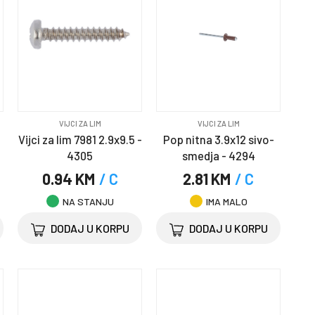
VIJCI ZA LIM
VIJCI ZA LIM
Vijci za lim 7981 2.9x9.5 -
Pop nitna 3.9x12 sivo-
4305
smedja - 4294
0.94 KM
/ C
2.81 KM
/ C
NA STANJU
IMA MALO
DODAJ U KORPU
DODAJ U KORPU