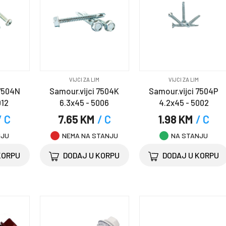
M
VIJCI ZA LIM
VIJCI ZA LIM
 7504N
Samour.vijci 7504K
Samour.vijci 7504P
012
6.3x45 - 5006
4.2x45 - 5002
/ C
7.65 KM
/ C
1.98 KM
/ C
NJU
NEMA NA STANJU
NA STANJU
KORPU
DODAJ U KORPU
DODAJ U KORPU