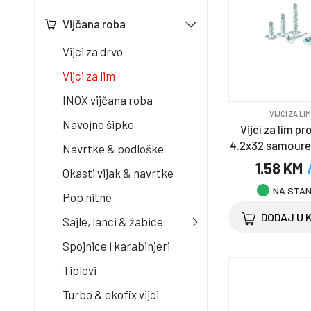
Vijčana roba
Vijci za drvo
Vijci za lim
INOX vijčana roba
VIJCI ZA LI
Navojne šipke
Vijci za lim pr
4.2x32 samoure
Navrtke & podloške
1.58 KM
Okasti vijak & navrtke
NA STA
Pop nitne
DODAJ U 
Sajle, lanci & žabice
Spojnice i karabinjeri
Tiplovi
Turbo & ekofix vijci