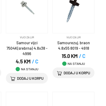
VIJCI ZA LIM
VIJCI ZA LIM
Samour vijci
Samourezuj. braon
7504K(srebrna) 4.8x38 -
4.8x55 8019 - 4918
4996
15.0 KM
/ C
4.5 KM
/ C
NA STANJU
NA STANJU
DODAJ U KORPU
DODAJ U KORPU