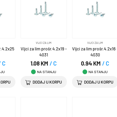
M
VIJCI ZA LIM
VIJCI ZA LIM
šr.4.2x25
Vijci za lim prošr.4.2x19 -
Vijci za lim prošr.4.2x16 
4031
4030
/ C
1.08 KM
/ C
0.94 KM
/ C
NJU
NA STANJU
NA STANJU
KORPU
DODAJ U KORPU
DODAJ U KORPU