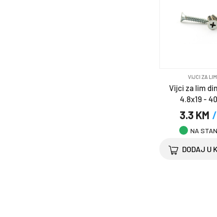
VIJCI ZA LI
Vijci za lim di
4.8x19 - 4
3.3 KM
/
NA STA
DODAJ U 