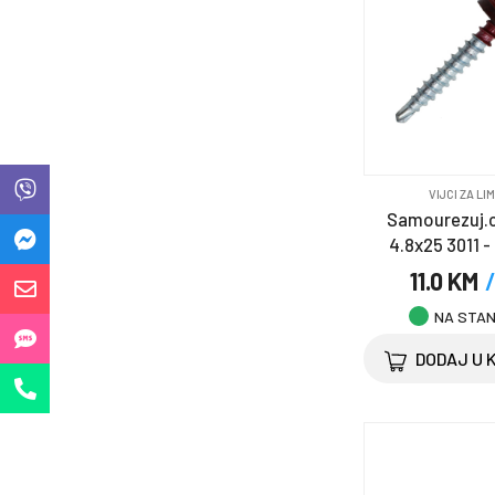
Elektromaterijal
Građevinski materijal
& oprema
Kuća i vrt
Merdevine
VIJCI ZA LI
Samourezuj.c
Namještaj
4.8x25 3011 -
11.0 KM
/
Oprema za bicikl
NA STA
Oprema za kućne
DODAJ U 
ljubimce
Ostalo
Saobraćajni program