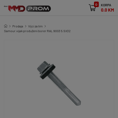
0
KORPA
0.0 KM
Prodaja
Vijci za lim
Samour.vijak produženi borer RAL 9003 5.5X32