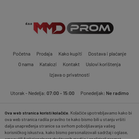
Početna
Prodaja
Kako kupiti
Dostava i plaćanje
O nama
Katalozi
Kontakt
Uslovi korištenja
Izjava o privatnosti
Utorak - Nedelja:
07:00 - 15:00
Ponedeljak:
Ne radimo
Ova web stranica koristi kolačiće.
Kolačiće upotrebljavamo kako bi
Pratite nas:
ova web stranica radila pravilno te kako bismo bili u stanju vršiti
dalja unapređenja stranice sa svrhom poboljšavanja vašeg
korisničkog iskustva, kako bismo personalizovali sadržaj i oglase,
© 2026
mmdprom.com
. Sva prava zadržana.
omogućili funkcionalnost društvenih medija i analizirali promet.