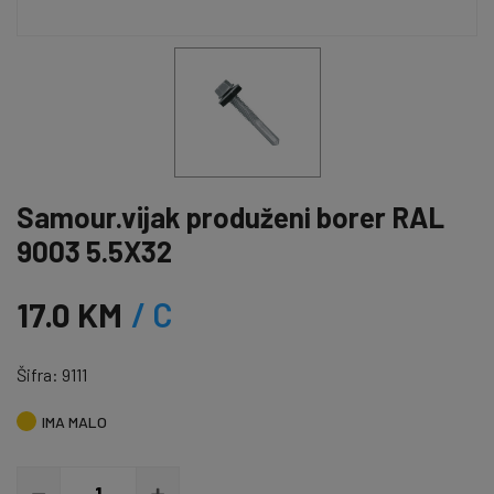
Samour.vijak produženi borer RAL
9003 5.5X32
17.0 KM
/ C
Šifra: 9111
IMA MALO