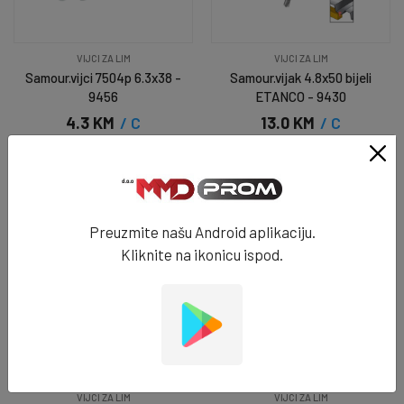
VIJCI ZA LIM
VIJCI ZA LIM
Samour.vijci 7504p 6.3x38 -
Samour.vijak 4.8x50 bijeli
9456
ETANCO - 9430
4.3 KM
/ C
13.0 KM
/ C
NA STANJU
NA STANJU
DODAJ U KORPU
DODAJ U KORPU
Preuzmite našu Android aplikaciju.
Kliknite na ikonicu ispod.
VIJCI ZA LIM
VIJCI ZA LIM