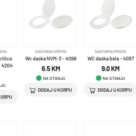
REMA
SANITARNA OPREMA
SANITARNA OPREMA
tlica
Wc daska NVM-3 - 4098
WC daska bela - 4097
- 4204
6.5 KM
9.0 KM
M
NA STANJU
NA STANJU
NJU
DODAJ U KORPU
DODAJ U KORPU
KORPU