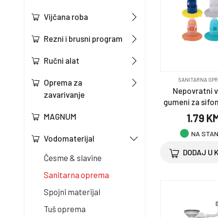
Vijčana roba
Rezni i brusni program
Ručni alat
SANITARNA OP
Oprema za
Nepovratni v
zavarivanje
gumeni za sifon
1.79 K
MAGNUM
NA STA
Vodomaterijal
DODAJ U 
Česme & slavine
Sanitarna oprema
Spojni materijal
Tuš oprema