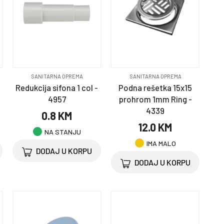
SANITARNA OPREMA
SANITARNA OPREMA
Redukcija sifona 1 col -
Podna rešetka 15x15
4957
prohrom 1mm Ring -
4339
0.8 KM
12.0 KM
NA STANJU
IMA MALO
DODAJ U KORPU
DODAJ U KORPU