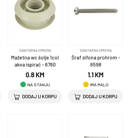
SANITARNA OPREMA
SANITARNA OPREMA
a
Mažetna wc šolje 1col
Šraf sifona prohrom -
akva ispirač - 6760
6598
0.8 KM
1.1 KM
NA STANJU
IMA MALO
DODAJ U KORPU
DODAJ U KORPU