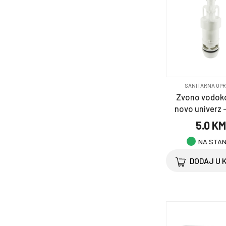
SANITARNA OP
Zvono vodoko
novo univerz 
5.0 K
NA STA
DODAJ U 