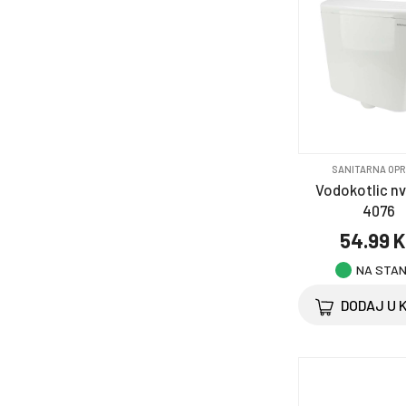
SANITARNA OP
Vodokotlic n
4076
54.99 
NA STA
DODAJ U 