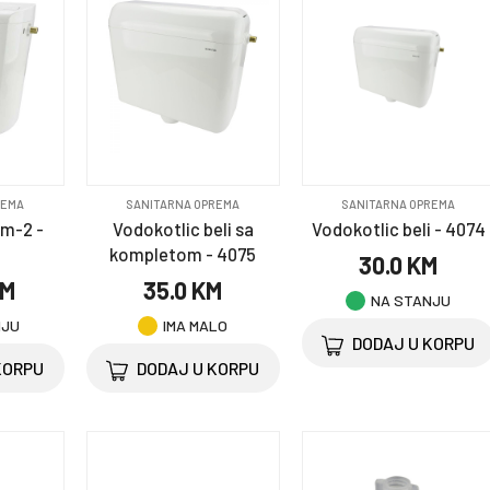
REMA
SANITARNA OPREMA
SANITARNA OPREMA
vm-2 -
Vodokotlic beli sa
Vodokotlic beli - 4074
kompletom - 4075
30.0 KM
KM
35.0 KM
NA STANJU
NJU
IMA MALO
DODAJ U KORPU
KORPU
DODAJ U KORPU