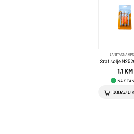
SANITARNA OP
Šraf šolje M252
1.1 KM
NA STA
DODAJ U 