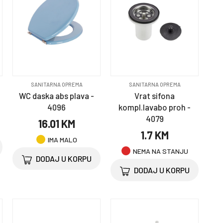
SANITARNA OPREMA
SANITARNA OPREMA
WC daska abs plava -
Vrat sifona
4096
kompl.lavabo proh -
4079
16.01 KM
1.7 KM
IMA MALO
NEMA NA STANJU
DODAJ U KORPU
DODAJ U KORPU