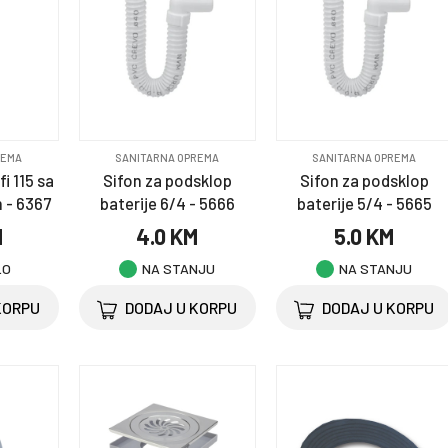
REMA
SANITARNA OPREMA
SANITARNA OPREMA
i 115 sa
Sifon za podsklop
Sifon za podsklop
 - 6367
baterije 6/4 - 5666
baterije 5/4 - 5665
M
4.0 KM
5.0 KM
LO
NA STANJU
NA STANJU
KORPU
DODAJ U KORPU
DODAJ U KORPU