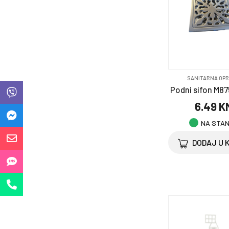
Oprema za kućne
ljubimce
Ostalo
Saobraćajni program
SANITARNA OP
Podni sifon M87
Selotejp & trake
6.49 K
NA STA
Točkovi i točkići
DODAJ U 
Zaštitna oprema