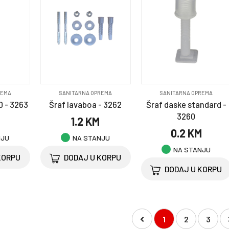
REMA
SANITARNA OPREMA
SANITARNA OPREMA
0 - 3263
Šraf lavaboa - 3262
Šraf daske standard -
3260
1.2 KM
0.2 KM
NJU
NA STANJU
NA STANJU
KORPU
DODAJ U KORPU
DODAJ U KORPU
1
2
3