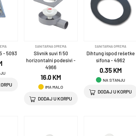
REMA
SANITARNA OPREMA
SANITARNA OPREMA
5 - 5093
Slivnik suvi fi 50
Dihtung ispod rešetke
horizontalni podesivi -
sifona - 4962
M
4966
0.35 KM
NJU
16.0 KM
NA STANJU
KORPU
IMA MALO
DODAJ U KORPU
DODAJ U KORPU