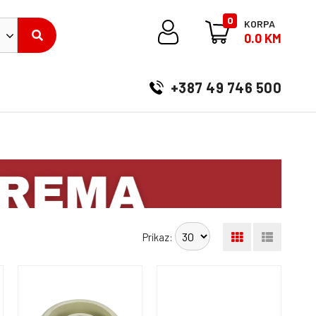
0
KORPA
0.0 KM
+387 49 746 500
Prikaz: