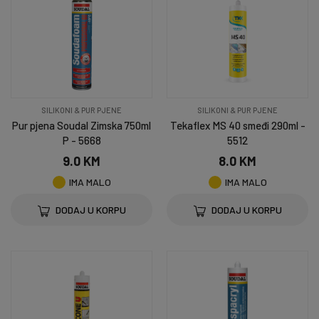
SILIKONI & PUR PJENE
SILIKONI & PUR PJENE
Pur pjena Soudal Zimska 750ml
Tekaflex MS 40 smeđi 290ml -
P - 5668
5512
9.0 KM
8.0 KM
IMA MALO
IMA MALO
DODAJ U KORPU
DODAJ U KORPU