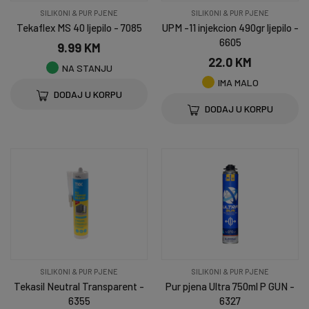
SILIKONI & PUR PJENE
SILIKONI & PUR PJENE
Tekaflex MS 40 ljepilo - 7085
UPM -11 injekcion 490gr ljepilo -
6605
9.99 KM
22.0 KM
NA STANJU
IMA MALO
DODAJ U KORPU
DODAJ U KORPU
SILIKONI & PUR PJENE
SILIKONI & PUR PJENE
Tekasil Neutral Transparent -
Pur pjena Ultra 750ml P GUN -
6355
6327