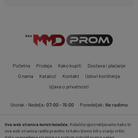
Početna
Prodaja
Kako kupiti
Dostava i plaćanje
O nama
Katalozi
Kontakt
Uslovi korištenja
Izjava o privatnosti
Utorak - Nedelja:
07:00 - 15:00
Ponedeljak:
Ne radimo
Ova web stranica koristi kolačiće.
Kolačiće upotrebljavamo kako bi
Pratite nas:
ova web stranica radila pravilno te kako bismo bili u stanju vršiti
dalja unapređenja stranice sa svrhom poboljšavanja vašeg