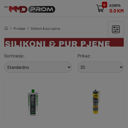
0
KORPA
0.0 KM
Prodaja
Silikoni & pur pjene
Sortiranje:
Prikaz: