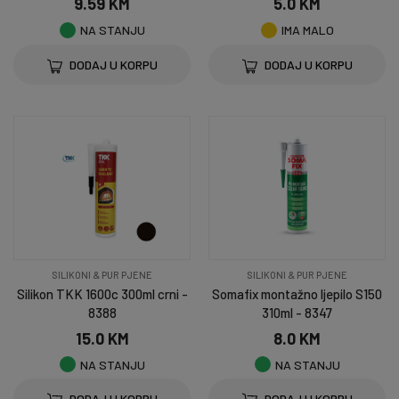
9.59 KM
5.0 KM
NA STANJU
IMA MALO
DODAJ U KORPU
DODAJ U KORPU
SILIKONI & PUR PJENE
SILIKONI & PUR PJENE
Silikon TKK 1600c 300ml crni -
Somafix montažno ljepilo S150
8388
310ml - 8347
15.0 KM
8.0 KM
NA STANJU
NA STANJU
DODAJ U KORPU
DODAJ U KORPU