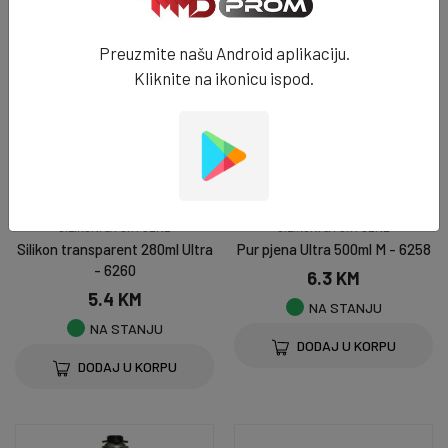
Preuzmite našu Android aplikaciju.
Kliknite na ikonicu ispod.
SILIKONI & PUR PJENE
SILIKONI & PUR PJENE
Silikon transparent 280ml Ultra
Pur pjena Ultra 500ml M - 6258
- 6260
6.3 KM
5.4 KM
NA STANJU
NA STANJU
DODAJ U KORPU
DODAJ U KORPU