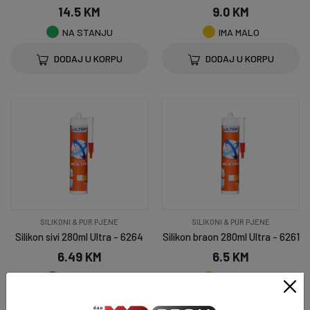
14.5 KM
9.0 KM
NA STANJU
IMA MALO
DODAJ U KORPU
DODAJ U KORPU
SILIKONI & PUR PJENE
SILIKONI & PUR PJENE
Silikon sivi 280ml Ultra - 6264
Silikon braon 280ml Ultra - 6261
6.49 KM
6.5 KM
NA STANJU
IMA MALO
DODAJ U KORPU
DODAJ U KORPU