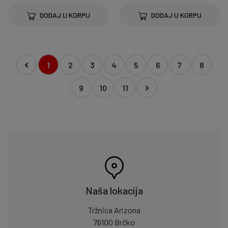
DODAJ U KORPU
DODAJ U KORPU
1
2
3
4
5
6
7
8
9
10
11
Naša lokacija
Tržnica Arizona
76100 Brčko