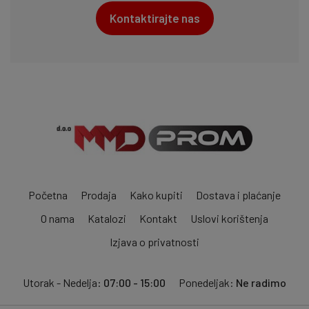
Kontaktirajte nas
Početna
Prodaja
Kako kupiti
Dostava i plaćanje
O nama
Katalozi
Kontakt
Uslovi korištenja
Izjava o privatnosti
Utorak - Nedelja:
07:00 - 15:00
Ponedeljak:
Ne radimo