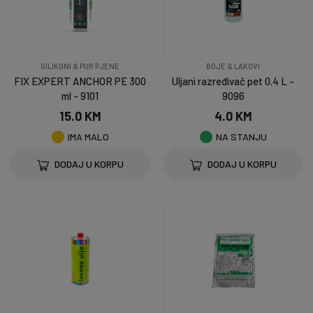
SILIKONI & PUR PJENE
BOJE & LAKOVI
FIX EXPERT ANCHOR PE 300
Uljani razređivač pet 0.4 L -
ml - 9101
9096
15.0 KM
4.0 KM
IMA MALO
NA STANJU
DODAJ U KORPU
DODAJ U KORPU