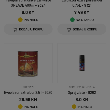
Tekapur sprej univerzal white
Evrolazur extra palisander
GREASE 400ml - 9324
0.75L - 9321
9.0 KM
7.49 KM
IMA MALO
NA STANJU
DODAJ U KORPU
DODAJ U KORPU
PREMAZI
SPREJEVI & LJEPILA
Eveolazur extra bor 2.5 l - 9270
Sprej zlato - 9262
28.99 KM
8.0 KM
IMA MALO
IMA MALO