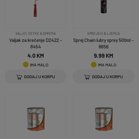
VALJCI, ČETKE & OPREMA
SPREJEVI & LJEPILA
Valjak za krečenje D2422 -
Sprej Chain lubry sprey 500ml -
8454
8656
4.0 KM
9.99 KM
IMA MALO
IMA MALO
DODAJ U KORPU
DODAJ U KORPU