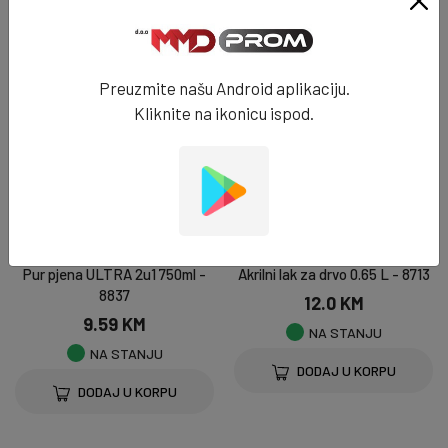
DODAJ U KORPU
Preuzmite našu Android aplikaciju.
Kliknite na ikonicu ispod.
SILIKONI & PUR PJENE
PREMAZI
Pur pjena ULTRA 2u1 750ml -
Akrilni lak za drvo 0.65 L - 8713
8837
12.0 KM
9.59 KM
NA STANJU
NA STANJU
DODAJ U KORPU
DODAJ U KORPU