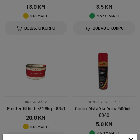
13.0 KM
3.5 KM
IMA MALO
NA STANJU
DODAJ U KORPU
DODAJ U KORPU
BOJE & LAKOVI
SPREJEVI & LJEPILA
Forster fill kit bež 1.8kg - 8841
Carlux čistač kočnica 500ml -
8840
20.0 KM
5.0 KM
IMA MALO
NA STANJU
DODAJ U KORPU