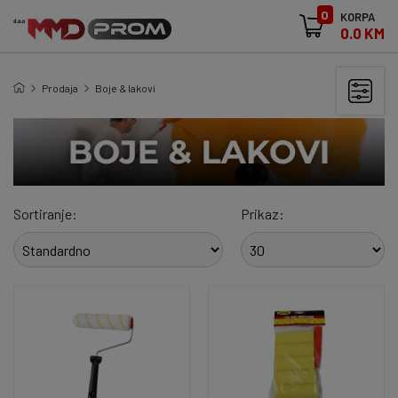
0
KORPA
0.0 KM
Prodaja
Boje & lakovi
Sortiranje:
Prikaz: