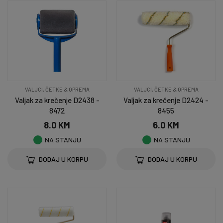
VALJCI, ČETKE & OPREMA
VALJCI, ČETKE & OPREMA
Valjak za krečenje D2438 -
Valjak za krečenje D2424 -
8472
8455
8.0 KM
6.0 KM
NA STANJU
NA STANJU
DODAJ U KORPU
DODAJ U KORPU