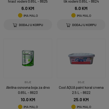
hrast vodeni 0.65L - 8625
tik vodeni 0.65L - 8624
6.0 KM
6.0 KM
IMA MALO
IMA MALO
DODAJ U KORPU
DODAJ U KORPU
BOJE
BOJE
Akrilna osnovna boja za drvo
Cool AQUA paint koral crvena
0.65L - 8623
2.5 L - 8622
10.0 KM
25.0 KM
IMA MALO
IMA MALO