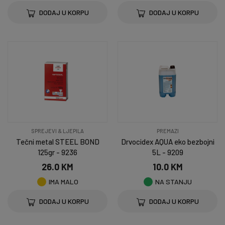
DODAJ U KORPU
DODAJ U KORPU
SPREJEVI & LJEPILA
PREMAZI
Tečni metal STEEL BOND
Drvocidex AQUA eko bezbojni
125gr - 9236
5L - 9209
26.0 KM
10.0 KM
IMA MALO
NA STANJU
DODAJ U KORPU
DODAJ U KORPU