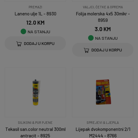
PREMAZI
VALJCI, ČETKE & OPREMA
Laneno ulje 1L - 8930
Folija molerska 4x5 30mikr -
8959
12.0 KM
3.0 KM
NA STANJU
NA STANJU
DODAJ U KORPU
DODAJ U KORPU
SILIKONI & PUR PJENE
SPREJEVI & LJEPILA
Tekasil san.color neutral 300ml
Lijepak dvokomponentni 2/1
antracit - 8925
M2444 - 8766