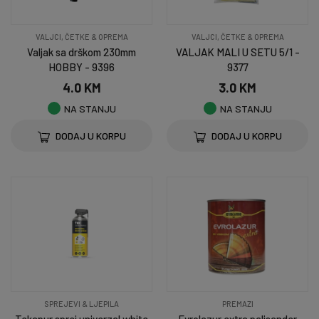
VALJCI, ČETKE & OPREMA
VALJCI, ČETKE & OPREMA
Valjak sa drškom 230mm
VALJAK MALI U SETU 5/1 -
HOBBY - 9396
9377
4.0 KM
3.0 KM
NA STANJU
NA STANJU
DODAJ U KORPU
DODAJ U KORPU
SPREJEVI & LJEPILA
PREMAZI