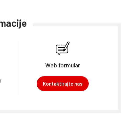
rmacije
Web formular
m
Kontaktirajte nas