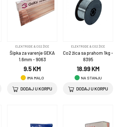
ELEKTRODE & CO2 ŽICE
ELEKTRODE & CO2 ŽICE
Šipka za varenje GEKA
Co2 žica sa prahom 1kg -
1.6mm - 9063
8395
9.5 KM
18.99 KM
IMA MALO
NA STANJU
DODAJ U KORPU
DODAJ U KORPU