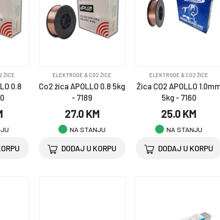
2 ŽICE
ELEKTRODE & CO2 ŽICE
ELEKTRODE & CO2 ŽICE
LO 0.8
Co2 žica APOLLO 0.8 5kg
Žica CO2 APOLLO 1.0m
90
- 7189
5kg - 7160
M
27.0 KM
25.0 KM
NJU
NA STANJU
NA STANJU
KORPU
DODAJ U KORPU
DODAJ U KORPU