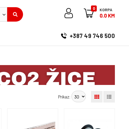
0
KORPA
0.0 KM
+387 49 746 500
Prikaz: