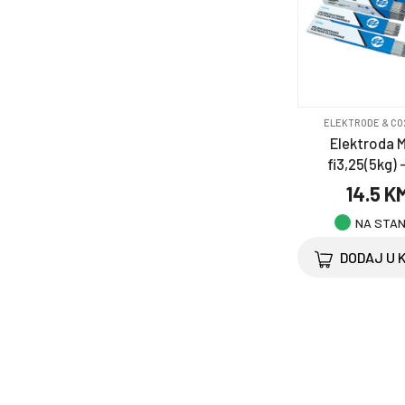
ELEKTRODE & CO
Elektroda 
fi3,25(5kg) -
14.5 K
NA STA
DODAJ U 