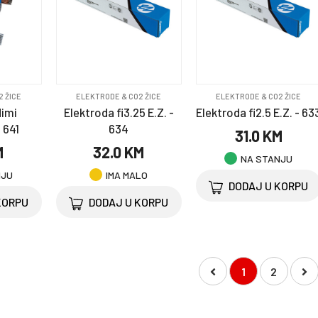
2 ŽICE
ELEKTRODE & CO2 ŽICE
ELEKTRODE & CO2 ŽICE
Mimi
Elektroda fi3.25 E.Z. -
Elektroda fi2.5 E.Z. - 63
 641
634
31.0 KM
M
32.0 KM
NA STANJU
NJU
IMA MALO
DODAJ U KORPU
KORPU
DODAJ U KORPU
1
2