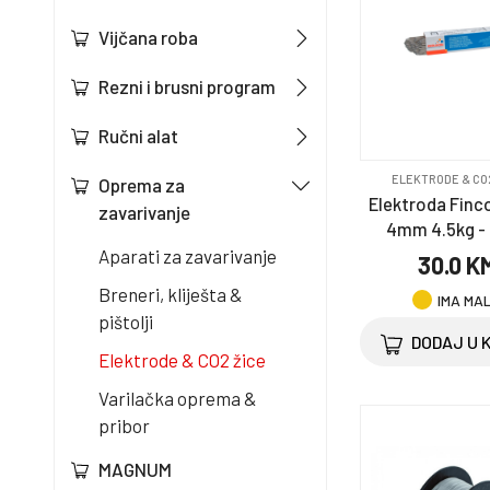
Vijčana roba
Rezni i brusni program
Ručni alat
ELEKTRODE & CO
Oprema za
Elektroda Finc
zavarivanje
4mm 4.5kg -
Aparati za zavarivanje
30.0 K
Breneri, kliješta &
IMA MA
pištolji
DODAJ U 
Elektrode & CO2 žice
Varilačka oprema &
pribor
MAGNUM