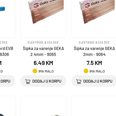
2 ŽICE
ELEKTRODE & CO2 ŽICE
ELEKTRODE & CO2 ŽICE
ord EVB
Šipka za varenje GEKA
Šipka za varenje GEKA
 9306
2.4mm - 9065
2mm - 9064
M
6.49 KM
7.5 KM
LO
IMA MALO
IMA MALO
KORPU
DODAJ U KORPU
DODAJ U KORPU