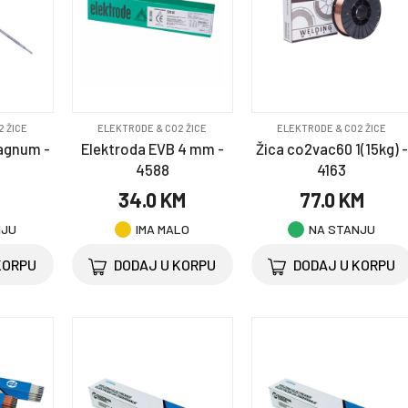
2 ŽICE
ELEKTRODE & CO2 ŽICE
ELEKTRODE & CO2 ŽICE
Magnum -
Elektroda EVB 4 mm -
Žica co2vac60 1(15kg) -
4588
4163
M
34.0 KM
77.0 KM
NJU
IMA MALO
NA STANJU
KORPU
DODAJ U KORPU
DODAJ U KORPU