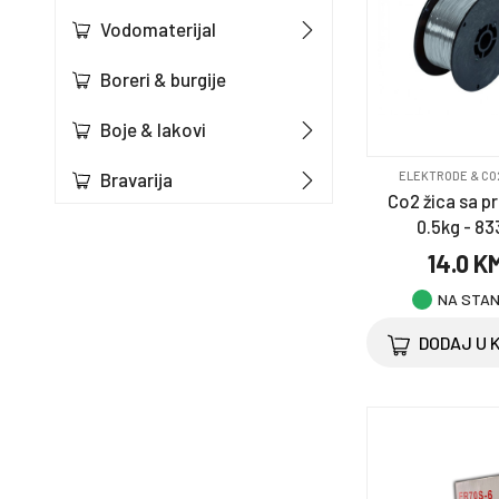
Vodomaterijal
Boreri & burgije
Boje & lakovi
Bravarija
ELEKTRODE & CO
Co2 žica sa 
0.5kg - 83
Elektromaterijal
14.0 K
Građevinski materijal
NA STA
& oprema
DODAJ U 
Kuća i vrt
Merdevine
Namještaj