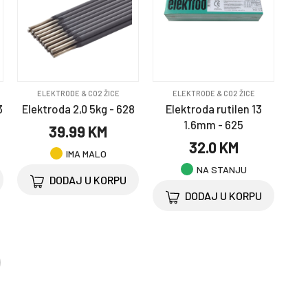
ELEKTRODE & CO2 ŽICE
ELEKTRODE & CO2 ŽICE
3
Elektroda 2,0 5kg - 628
Elektroda rutilen 13
1.6mm - 625
39.99 KM
32.0 KM
IMA MALO
NA STANJU
DODAJ U KORPU
DODAJ U KORPU