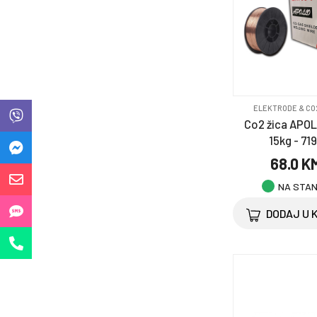
Oprema za bicikl
Oprema za kućne
ljubimce
Ostalo
ELEKTRODE & CO
Saobraćajni program
Co2 žica APOL
15kg - 71
Selotejp & trake
68.0 K
Točkovi i točkići
NA STA
DODAJ U 
Zaštitna oprema