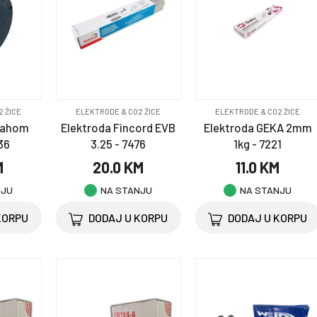
2 ŽICE
ELEKTRODE & CO2 ŽICE
ELEKTRODE & CO2 ŽICE
prahom
Elektroda Fincord EVB
Elektroda GEKA 2mm
36
3.25 - 7476
1kg - 7221
M
20.0 KM
11.0 KM
NJU
NA STANJU
NA STANJU
KORPU
DODAJ U KORPU
DODAJ U KORPU