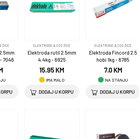
2 ŽICE
ELEKTRODE & CO2 ŽICE
ELEKTRODE & CO2 ŽICE
 2.5mm
Elektroda rutil 2.5mm
Elektroda Fincord 2.5
- 7046
4.4kg - 6925
hobi 1kg - 6785
KM
15.95 KM
7.0 KM
NJU
IMA MALO
NA STANJU
KORPU
DODAJ U KORPU
DODAJ U KORPU