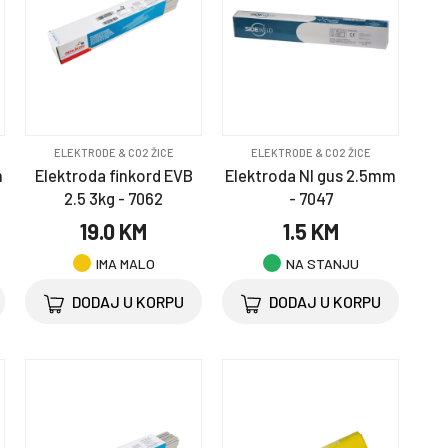
ELEKTRODE & CO2 ŽICE
ELEKTRODE & CO2 ŽICE
m
Elektroda finkord EVB
Elektroda NI gus 2.5mm
2.5 3kg - 7062
- 7047
19.0 KM
1.5 KM
IMA MALO
NA STANJU
DODAJ U KORPU
DODAJ U KORPU