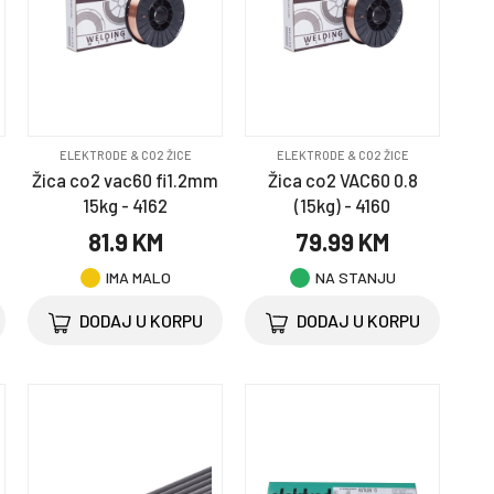
ELEKTRODE & CO2 ŽICE
ELEKTRODE & CO2 ŽICE
Žica co2 vac60 fi1.2mm
Žica co2 VAC60 0.8
15kg - 4162
(15kg) - 4160
81.9 KM
79.99 KM
IMA MALO
NA STANJU
DODAJ U KORPU
DODAJ U KORPU