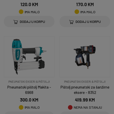
120.0 KM
170.0 KM
IMA MALO
IMA MALO
DODAJ U KORPU
DODAJ U KORPU
PNEUMATSKI EKSERI & PIŠTOLJI
PNEUMATSKI EKSERI & PIŠTOLJI
Pneumatski pištolj Makita -
Pištolj pneumatski za šanžirne
6968
eksere - 8352
300.0 KM
419.99 KM
IMA MALO
NEMA NA STANJU