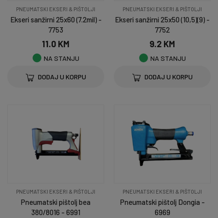
PNEUMATSKI EKSERI & PIŠTOLJI
PNEUMATSKI EKSERI & PIŠTOLJI
Ekseri sanžirni 25x60 (7.2mil) -
Ekseri sanžirni 25x50 (10,5)(9) -
7753
7752
11.0 KM
9.2 KM
NA STANJU
NA STANJU
DODAJ U KORPU
DODAJ U KORPU
PNEUMATSKI EKSERI & PIŠTOLJI
PNEUMATSKI EKSERI & PIŠTOLJI
Pneumatski pištolj bea
Pneumatski pištolj Dongia -
380/8016 - 6991
6969