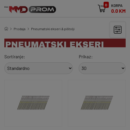
0
KORPA
0.0 KM
Prodaja
Pneumatski ekseri & pištolji
Sortiranje:
Prikaz: