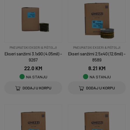
PNEUMATSKI EKSERI & PIŠTOLJI
PNEUMATSKI EKSERI & PIŠTOLJI
Ekseri sanžirni 3.1x90 (4.05mil) -
Ekseri sanžirni 2.5x40 (12.6mil) -
9267
8589
22.0 KM
8.21 KM
NA STANJU
NA STANJU
DODAJ U KORPU
DODAJ U KORPU