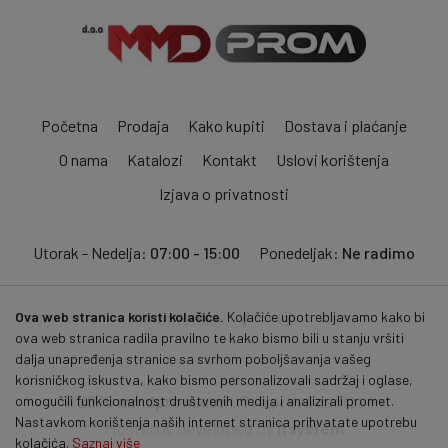
Početna
Prodaja
Kako kupiti
Dostava i plaćanje
O nama
Katalozi
Kontakt
Uslovi korištenja
Izjava o privatnosti
Utorak - Nedelja:
07:00 - 15:00
Ponedeljak:
Ne radimo
Ova web stranica koristi kolačiće.
Kolačiće upotrebljavamo kako bi
Pratite nas:
ova web stranica radila pravilno te kako bismo bili u stanju vršiti
dalja unapređenja stranice sa svrhom poboljšavanja vašeg
korisničkog iskustva, kako bismo personalizovali sadržaj i oglase,
© 2026
mmdprom.com
. Sva prava zadržana.
omogućili funkcionalnost društvenih medija i analizirali promet.
Nastavkom korištenja naših internet stranica prihvatate upotrebu
Hosted & developed by
itsystem
kolačića.
Saznaj više