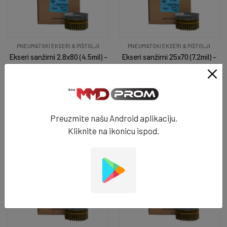
PNEUMATSKI EKSERI & PIŠTOLJI
PNEUMATSKI EKSERI & PIŠTOLJI
Ekseri sanžirni 2.8x80 (4.5mil) -
Ekseri sanžirni 25x70 (7.2mil) -
7755
7754
17.99 KM
11.49 KM
NA STANJU
NA STANJU
DODAJ U KORPU
DODAJ U KORPU
Preuzmite našu Android aplikaciju.
Kliknite na ikonicu ispod.