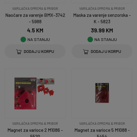
VARILAČKA OPREMA & PRIBOR
VARILAČKA OPREMA & PRIBOR
Naočare za varenje BMX-3742
Maska za varenje senzorska -
- 5988
K - 5823
4.5 KM
39.99 KM
NA STANJU
NA STANJU
DODAJ U KORPU
DODAJ U KORPU
VARILAČKA OPREMA & PRIBOR
VARILAČKA OPREMA & PRIBOR
Magnet za varioce 2 M1086 -
Magnet za varioce 5 M1088 -
5520
5454