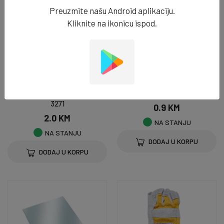
Preuzmite našu Android aplikaciju.
Kliknite na ikonicu ispod.
VARILAČKA OPREMA & PRIBOR
VARILAČKA OPREMA & PRIBOR
Staklo za masku E10 - vodom -
Staklo za masku 10x50 - 3269
3271
0.9 KM
2.0 KM
NA STANJU
NA STANJU
DODAJ U KORPU
DODAJ U KORPU