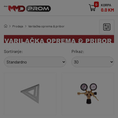
0
KORPA
0.0 KM
Prodaja
Varilačka oprema & pribor
Sortiranje:
Prikaz: