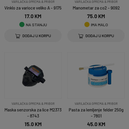
VARILAČKA OPREMA & PRIBOR
VARILAČKA OPREMA & PRIBOR
Vinklo za varioce veliko A - 9175
Manometar za co2 - 9092
17.0 KM
75.0 KM
NA STANJU
IMA MALO
DODAJ U KORPU
DODAJ U KORPU
VARILAČKA OPREMA & PRIBOR
VARILAČKA OPREMA & PRIBOR
Maska senzorska za lice M2373
Pasta za lemljenje felder 250g
- 8743
- 7801
15.0 KM
45.0 KM