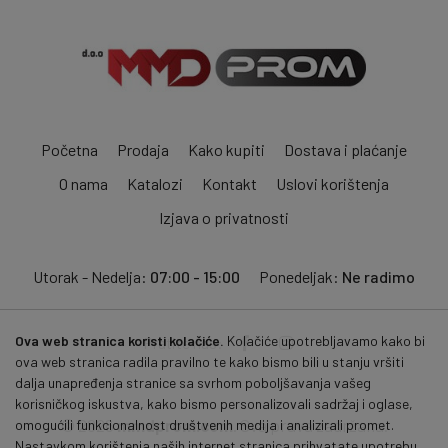
Početna
Prodaja
Kako kupiti
Dostava i plaćanje
O nama
Katalozi
Kontakt
Uslovi korištenja
Izjava o privatnosti
Utorak - Nedelja:
07:00 - 15:00
Ponedeljak:
Ne radimo
Ova web stranica koristi kolačiće.
Kolačiće upotrebljavamo kako bi
Pratite nas:
ova web stranica radila pravilno te kako bismo bili u stanju vršiti
dalja unapređenja stranice sa svrhom poboljšavanja vašeg
korisničkog iskustva, kako bismo personalizovali sadržaj i oglase,
© 2026
mmdprom.com
. Sva prava zadržana.
omogućili funkcionalnost društvenih medija i analizirali promet.
Nastavkom korištenja naših internet stranica prihvatate upotrebu