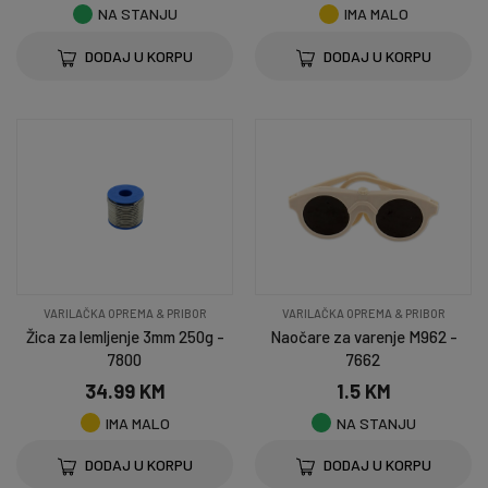
NA STANJU
IMA MALO
DODAJ U KORPU
DODAJ U KORPU
VARILAČKA OPREMA & PRIBOR
VARILAČKA OPREMA & PRIBOR
Žica za lemljenje 3mm 250g -
Naočare za varenje M962 -
7800
7662
34.99 KM
1.5 KM
IMA MALO
NA STANJU
DODAJ U KORPU
DODAJ U KORPU