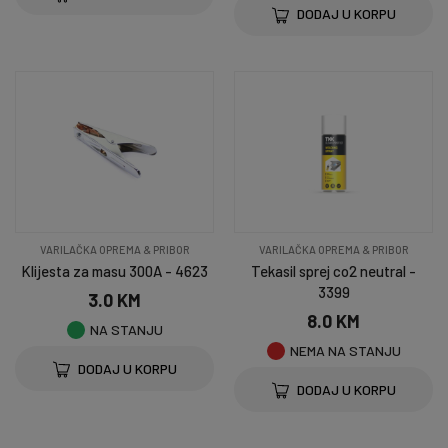
DODAJ U KORPU
VARILAČKA OPREMA & PRIBOR
VARILAČKA OPREMA & PRIBOR
Klijesta za masu 300A - 4623
Tekasil sprej co2 neutral -
3399
3.0 KM
8.0 KM
NA STANJU
NEMA NA STANJU
DODAJ U KORPU
DODAJ U KORPU