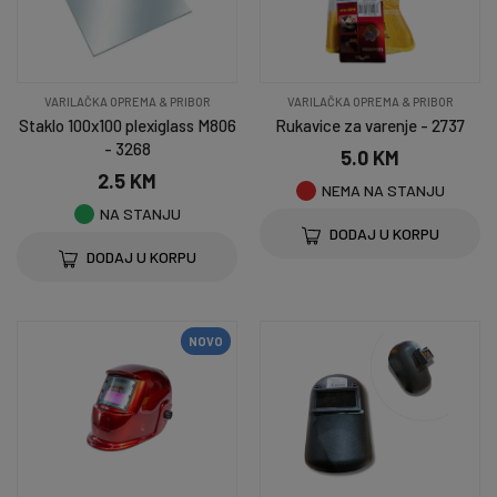
VARILAČKA OPREMA & PRIBOR
VARILAČKA OPREMA & PRIBOR
Staklo 100x100 plexiglass M806
Rukavice za varenje - 2737
- 3268
5.0 KM
2.5 KM
NEMA NA STANJU
NA STANJU
DODAJ U KORPU
DODAJ U KORPU
NOVO