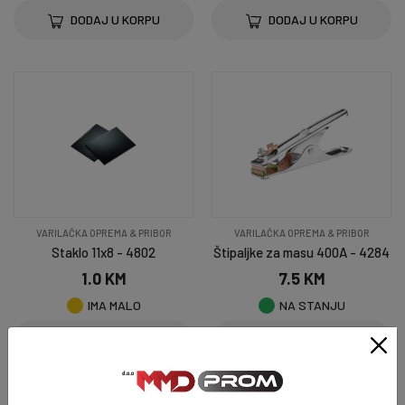
DODAJ U KORPU
DODAJ U KORPU
VARILAČKA OPREMA & PRIBOR
VARILAČKA OPREMA & PRIBOR
Staklo 11x8 - 4802
Štipaljke za masu 400A - 4284
1.0 KM
7.5 KM
IMA MALO
NA STANJU
DODAJ U KORPU
DODAJ U KORPU