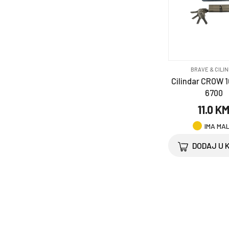
BRAVE & CILIN
Cilindar CROW 
6700
11.0 K
IMA MA
DODAJ U 