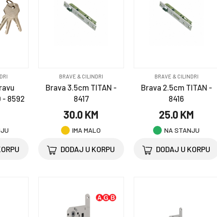
DRI
BRAVE & CILINDRI
BRAVE & CILINDRI
bravu
Brava 3.5cm TITAN -
Brava 2.5cm TITAN -
- 8592
8417
8416
M
30.0 KM
25.0 KM
NJU
IMA MALO
NA STANJU
KORPU
DODAJ U KORPU
DODAJ U KORPU