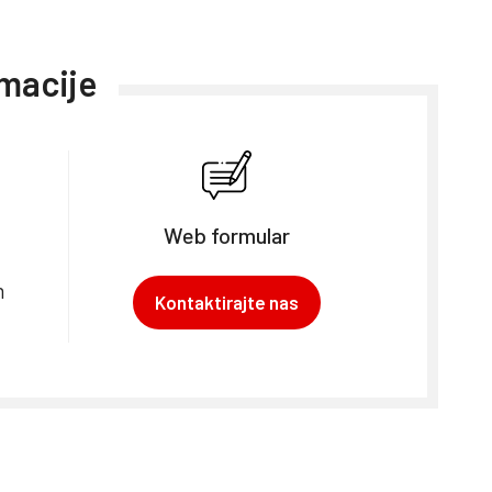
rmacije
Web formular
m
Kontaktirajte nas