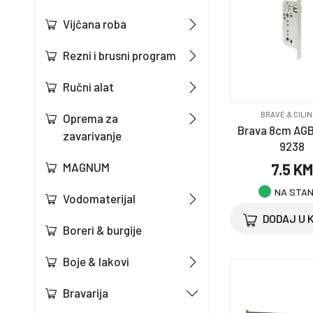
Vijčana roba
Rezni i brusni program
Ručni alat
BRAVE & CILIN
Oprema za
Brava 8cm AGB 
zavarivanje
9238
7.5 K
MAGNUM
NA STA
Vodomaterijal
DODAJ U 
Boreri & burgije
Boje & lakovi
Bravarija