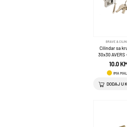
BRAVE & CILIN
Cilindar sa k
30x30 AVERS 
10.0 K
IMA MA
DODAJ U 