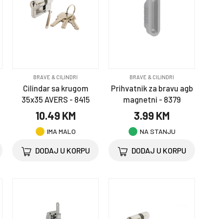
BRAVE & CILINDRI
BRAVE & CILINDRI
Cilindar sa krugom
Prihvatnik za bravu agb
35x35 AVERS - 8415
magnetni - 8379
10.49 KM
3.99 KM
IMA MALO
NA STANJU
DODAJ U KORPU
DODAJ U KORPU