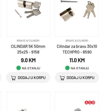
BRAVE & CILINDRI
BRAVE & CILINDRI
CILINDAR 5K 50mm
Cilindar za bravu 30x10
25x25 - 9158
TECHPRO - 8590
9.0 KM
11.0 KM
NA STANJU
NA STANJU
DODAJ U KORPU
DODAJ U KORPU