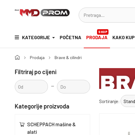
SHOP
KATEGORIJE
POČETNA
PRODAJA
KAKO KUP
Prodaja
Brave & cilindri
Filtriraj po cijeni
-
Sortiranje:
Kategorije proizvoda
SCHEPPACH mašine &
alati