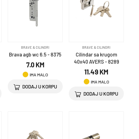
BRAVE & CILINDRI
BRAVE & CILINDRI
Brava agb wc 6.5 - 8375
Cilindar sa krugom
40x40 AVERS - 8289
7.0 KM
11.49 KM
IMA MALO
IMA MALO
DODAJ U KORPU
DODAJ U KORPU