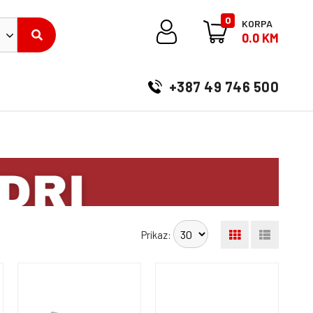
0
KORPA
0.0 KM
+387 49 746 500
Prikaz: