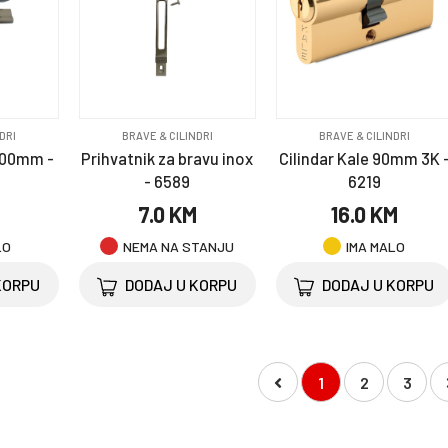
DRI
BRAVE & CILINDRI
BRAVE & CILINDRI
100mm -
Prihvatnik za bravu inox
Cilindar Kale 90mm 3K 
- 6589
6219
M
7.0 KM
16.0 KM
LO
NEMA NA STANJU
IMA MALO
KORPU
DODAJ U KORPU
DODAJ U KORPU
1
2
3