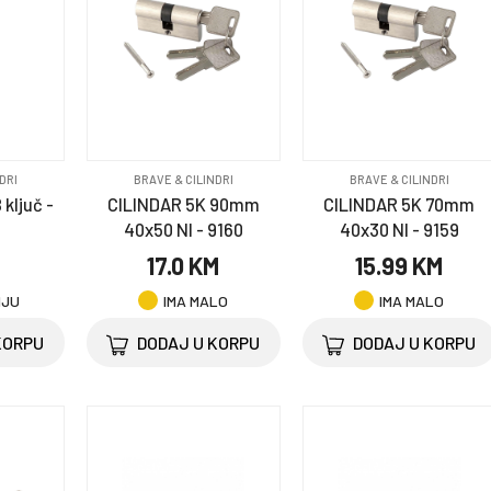
DRI
BRAVE & CILINDRI
BRAVE & CILINDRI
ključ -
CILINDAR 5K 90mm
CILINDAR 5K 70mm
40x50 NI - 9160
40x30 NI - 9159
M
17.0 KM
15.99 KM
NJU
IMA MALO
IMA MALO
KORPU
DODAJ U KORPU
DODAJ U KORPU