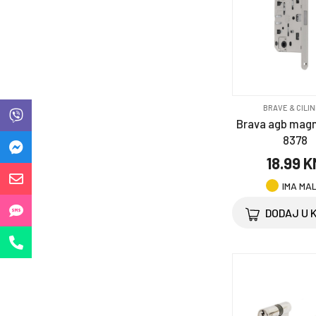
Oprema za bicikl
Oprema za kućne
ljubimce
Ostalo
BRAVE & CILIN
Brava agb magn
Saobraćajni program
8378
18.99 
Selotejp & trake
IMA MA
Točkovi i točkići
DODAJ U 
Zaštitna oprema