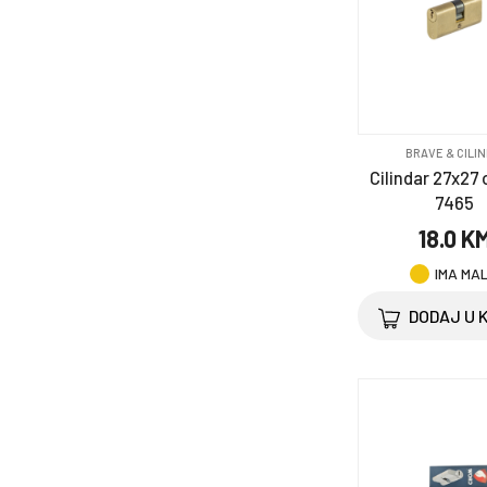
BRAVE & CILIN
Cilindar 27x27 
7465
18.0 K
IMA MA
DODAJ U 