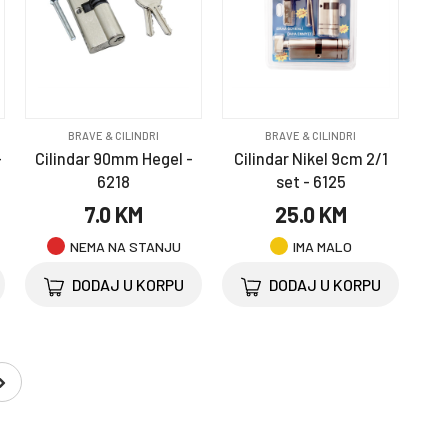
BRAVE & CILINDRI
BRAVE & CILINDRI
-
Cilindar 90mm Hegel -
Cilindar Nikel 9cm 2/1
6218
set - 6125
7.0 KM
25.0 KM
NEMA NA STANJU
IMA MALO
DODAJ U KORPU
DODAJ U KORPU