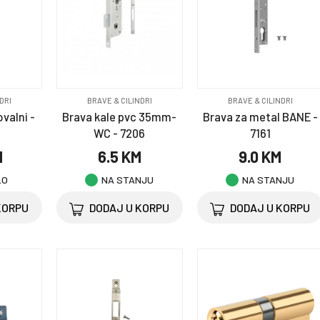
DRI
BRAVE & CILINDRI
BRAVE & CILINDRI
ovalni -
Brava kale pvc 35mm-
Brava za metal BANE -
WC - 7206
7161
M
6.5 KM
9.0 KM
LO
NA STANJU
NA STANJU
KORPU
DODAJ U KORPU
DODAJ U KORPU