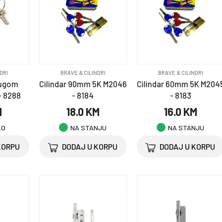
DRI
BRAVE & CILINDRI
BRAVE & CILINDRI
rugom
Cilindar 90mm 5K M2046
Cilindar 60mm 5K M204
- 8288
- 8184
- 8183
M
18.0 KM
16.0 KM
LO
NA STANJU
NA STANJU
KORPU
DODAJ U KORPU
DODAJ U KORPU