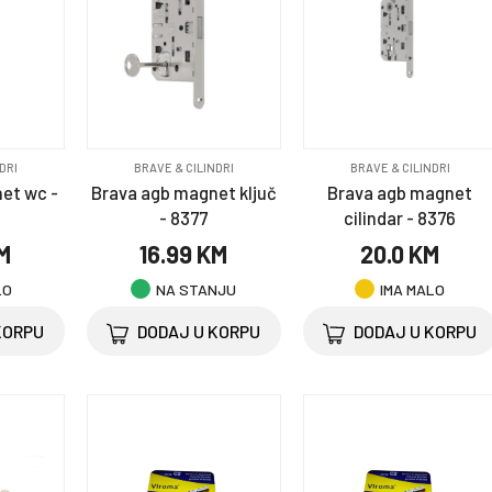
DRI
BRAVE & CILINDRI
BRAVE & CILINDRI
et wc -
Brava agb magnet ključ
Brava agb magnet
- 8377
cilindar - 8376
KM
16.99 KM
20.0 KM
LO
NA STANJU
IMA MALO
KORPU
DODAJ U KORPU
DODAJ U KORPU