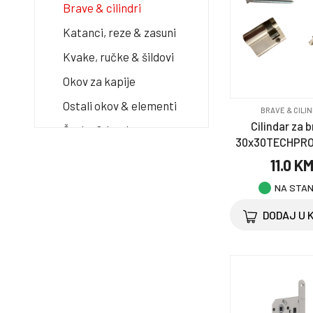
Brave & cilindri
Katanci, reze & zasuni
Kvake, ručke & šildovi
Okov za kapije
Ostali okov & elementi
BRAVE & CILIN
Cilindar za 
Šarke & baglame
30x30TECHPRO 
Elektromaterijal
11.0 K
NA STA
Građevinski materijal
& oprema
DODAJ U 
Kuća i vrt
Merdevine
Namještaj