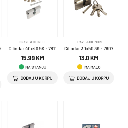
BRAVE & CILINDRI
BRAVE & CILINDRI
5
Cilindar 40x40 5K - 7811
Cilindar 30x50 3K - 7607
15.99 KM
13.0 KM
NA STANJU
IMA MALO
DODAJ U KORPU
DODAJ U KORPU