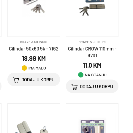
BRAVE & CILINDRI
BRAVE & CILINDRI
Cilindar 50x60 5k - 7162
Cilindar CROW 110mm -
6701
18.99 KM
11.0 KM
IMA MALO
NA STANJU
DODAJ U KORPU
DODAJ U KORPU