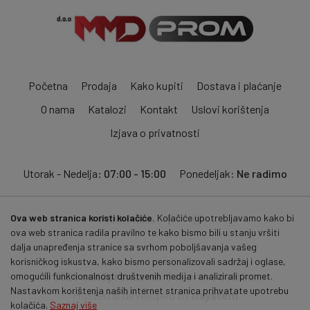
Početna
Prodaja
Kako kupiti
Dostava i plaćanje
O nama
Katalozi
Kontakt
Uslovi korištenja
Izjava o privatnosti
Utorak - Nedelja:
07:00 - 15:00
Ponedeljak:
Ne radimo
Ova web stranica koristi kolačiće.
Kolačiće upotrebljavamo kako bi
Pratite nas:
ova web stranica radila pravilno te kako bismo bili u stanju vršiti
dalja unapređenja stranice sa svrhom poboljšavanja vašeg
korisničkog iskustva, kako bismo personalizovali sadržaj i oglase,
© 2026
mmdprom.com
. Sva prava zadržana.
omogućili funkcionalnost društvenih medija i analizirali promet.
Nastavkom korištenja naših internet stranica prihvatate upotrebu
Hosted & developed by
itsystem
kolačića.
Saznaj više