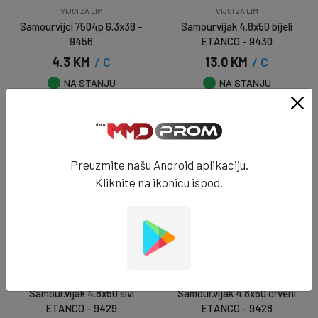
VIJCI ZA LIM
VIJCI ZA LIM
Samour.vijci 7504p 6.3x38 -
Samour.vijak 4.8x50 bijeli
9456
ETANCO - 9430
4.3 KM
/ C
13.0 KM
/ C
NA STANJU
NA STANJU
DODAJ U KORPU
DODAJ U KORPU
Preuzmite našu Android aplikaciju.
Kliknite na ikonicu ispod.
VIJCI ZA LIM
VIJCI ZA LIM
Samour.vijak 4.8x50 sivi
Samour.vijak 4.8x50 crveni
ETANCO - 9429
ETANCO - 9428