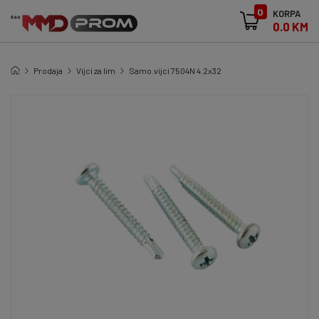
0
KORPA
0.0 KM
Prodaja
Vijci za lim
Samo.vijci 7504N 4.2x32