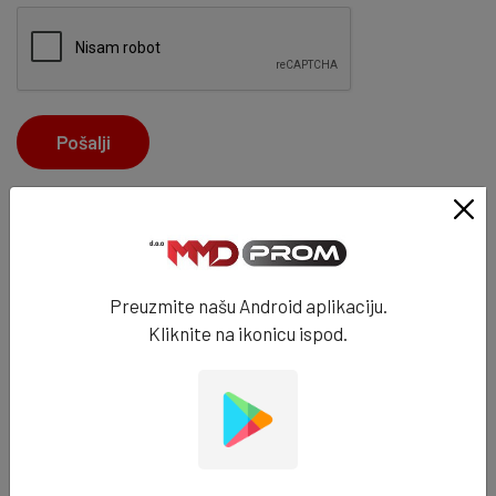
Pošalji
Kontakt informacije
Tržnica Arizona
Preuzmite našu Android aplikaciju.
76100 Brčko
Kliknite na ikonicu ispod.
+387 49 746 500
+387 66 089 291
info@mmdprom.com
Radno vrijeme