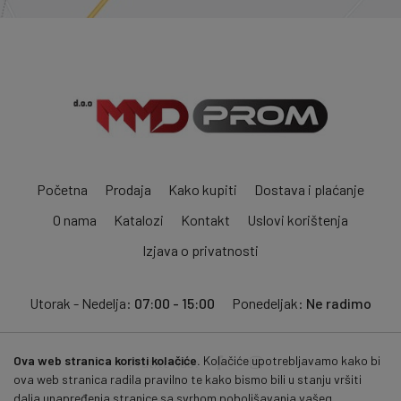
Početna
Prodaja
Kako kupiti
Dostava i plaćanje
O nama
Katalozi
Kontakt
Uslovi korištenja
Izjava o privatnosti
Utorak - Nedelja:
07:00 - 15:00
Ponedeljak:
Ne radimo
Ova web stranica koristi kolačiće.
Kolačiće upotrebljavamo kako bi
Pratite nas:
ova web stranica radila pravilno te kako bismo bili u stanju vršiti
dalja unapređenja stranice sa svrhom poboljšavanja vašeg