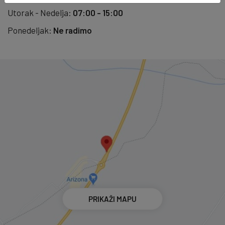
Utorak - Nedelja:
07:00 - 15:00
Ponedeljak:
Ne radimo
PRIKAŽI MAPU