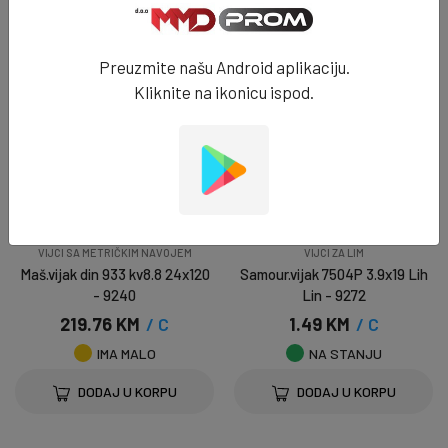
DODAJ U KORPU
DODAJ U KORPU
Preuzmite našu Android aplikaciju.
Kliknite na ikonicu ispod.
VIJCI SA METRIČKIM NAVOJEM
VIJCI ZA LIM
Maš.vijak din 933 kv8.8 24x120
Samour.vijak 7504P 3.9x19 Lih
- 9240
Lin - 9272
219.76 KM
/ C
1.49 KM
/ C
IMA MALO
NA STANJU
DODAJ U KORPU
DODAJ U KORPU