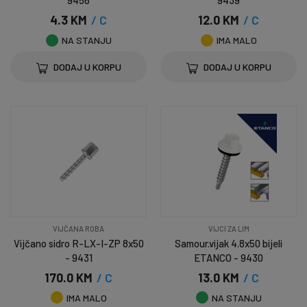
9456
9439
4.3 KM
/ C
12.0 KM
/ C
NA STANJU
IMA MALO
DODAJ U KORPU
DODAJ U KORPU
VIJČANA ROBA
VIJCI ZA LIM
Vijčano sidro R-LX-I-ZP 8x50
Samour.vijak 4.8x50 bijeli
- 9431
ETANCO - 9430
170.0 KM
/ C
13.0 KM
/ C
IMA MALO
NA STANJU