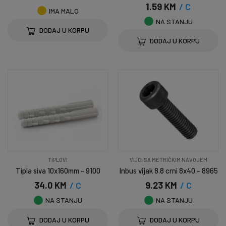
1.59 KM
/ C
IMA MALO
NA STANJU
DODAJ U KORPU
DODAJ U KORPU
TIPLOVI
VIJCI SA METRIČKIM NAVOJEM
Tipla siva 10x160mm - 9100
Inbus vijak 8.8 crni 8x40 - 8965
34.0 KM
/ C
9.23 KM
/ C
NA STANJU
NA STANJU
DODAJ U KORPU
DODAJ U KORPU