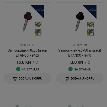
VIJCI ZA LIM
VIJCI ZA LIM
Samour.vijak 4.8x50 braon
Samour.vijak 4.8x50 antracit
ETANCO - 9427
ETANCO - 9416
13.0 KM
/ C
13.0 KM
/ C
NA STANJU
NA STANJU
DODAJ U KORPU
DODAJ U KORPU