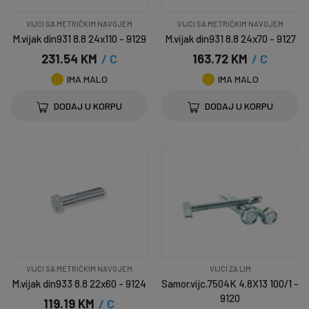
VIJCI SA METRIČKIM NAVOJEM
VIJCI SA METRIČKIM NAVOJEM
M.vijak din931 8.8 24x110 - 9129
M.vijak din931 8.8 24x70 - 9127
231.54 KM
/ C
163.72 KM
/ C
IMA MALO
IMA MALO
DODAJ U KORPU
DODAJ U KORPU
VIJCI SA METRIČKIM NAVOJEM
VIJCI ZA LIM
M.vijak din933 8.8 22x60 - 9124
Samor.vijc.7504K 4.8X13 100/1 -
9120
119.19 KM
/ C