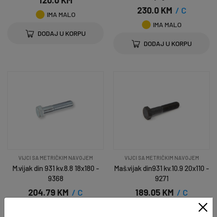
120.0 KM
230.0 KM
/ C
IMA MALO
IMA MALO
DODAJ U KORPU
DODAJ U KORPU
VIJCI SA METRIČKIM NAVOJEM
VIJCI SA METRIČKIM NAVOJEM
M.vijak din 931 kv.8.8 18x180 -
Maš.vijak din931 kv.10.9 20x110 -
9368
9271
204.79 KM
/ C
189.05 KM
/ C
IMA MALO
IMA MALO