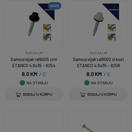
NOVO
VIJCI ZA LIM
VIJCI ZA LIM
Samour.vijak ral9005 crni
Samour.vijak ral9002 sl.kost
ETANCO 4.8x35 - 9254
ETANCO 4.8x35 - 9258
8.0 KM
/ C
8.0 KM
/ C
NA STANJU
NA STANJU
DODAJ U KORPU
DODAJ U KORPU