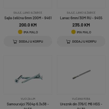
SAJLE, LANCI & ŽABICE
SAJLE, LANCI & ŽABICE
Sajla čelična 6mm 200M - 9461
Lanac 6mm/30M RU - 9455
200.0 KM
235.0 KM
IMA MALO
IMA MALO
DODAJ U KORPU
DODAJ U KORPU
VIJCI ZA LIM
VIJČANA ROBA
Samour.vijci 7504p 6.3x38 -
Ureznik din 376/C M6 HSS -