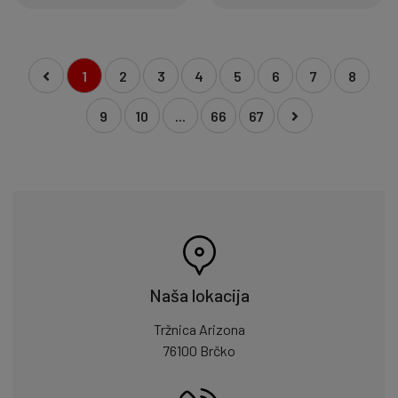
1
2
3
4
5
6
7
8
9
10
...
66
67
Naša lokacija
Tržnica Arizona
76100 Brčko