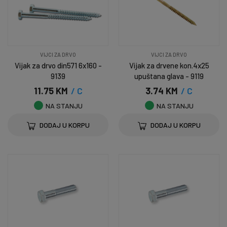
VIJCI ZA DRVO
VIJCI ZA DRVO
Vijak za drvo din571 6x160 -
Vijak za drvene kon.4x25
9139
upuštana glava - 9119
11.75 KM
/ C
3.74 KM
/ C
NA STANJU
NA STANJU
DODAJ U KORPU
DODAJ U KORPU