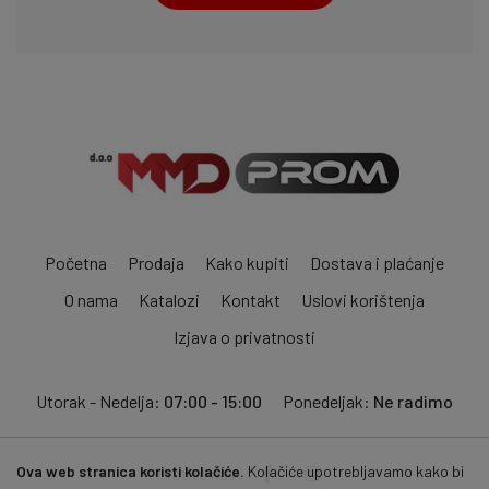
Početna
Prodaja
Kako kupiti
Dostava i plaćanje
O nama
Katalozi
Kontakt
Uslovi korištenja
Izjava o privatnosti
Utorak - Nedelja:
07:00 - 15:00
Ponedeljak:
Ne radimo
Ova web stranica koristi kolačiće.
Kolačiće upotrebljavamo kako bi
Pratite nas: