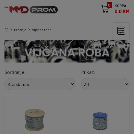
0
KORPA
0.0 KM
Prodaja
Vijčana roba
Sortiranje:
Prikaz: