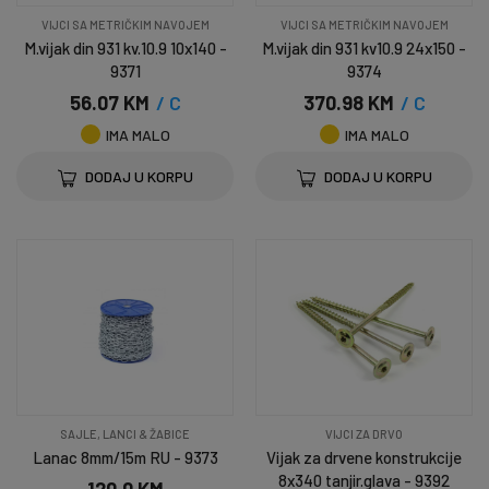
VIJCI SA METRIČKIM NAVOJEM
VIJCI SA METRIČKIM NAVOJEM
M.vijak din 931 kv.10.9 10x140 -
M.vijak din 931 kv10.9 24x150 -
9371
9374
56.07 KM
/ C
370.98 KM
/ C
IMA MALO
IMA MALO
DODAJ U KORPU
DODAJ U KORPU
SAJLE, LANCI & ŽABICE
VIJCI ZA DRVO
Lanac 8mm/15m RU - 9373
Vijak za drvene konstrukcije
8x340 tanjir.glava - 9392