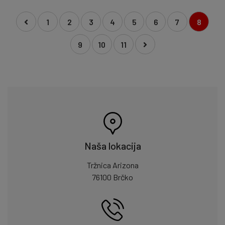
1
2
3
4
5
6
7
8
9
10
11
Naša lokacija
Tržnica Arizona
76100 Brčko