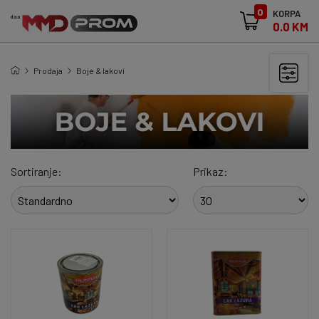
0
KORPA
0.0 KM
Prodaja
Boje & lakovi
Sortiranje:
Prikaz: