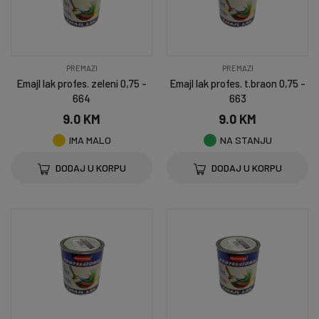
PREMAZI
PREMAZI
Emajl lak profes. zeleni 0,75 -
Emajl lak profes. t.braon 0,75 -
664
663
9.0 KM
9.0 KM
IMA MALO
NA STANJU
DODAJ U KORPU
DODAJ U KORPU