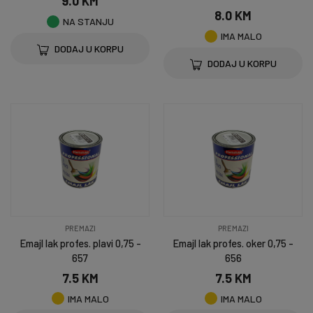
9.0 KM
8.0 KM
NA STANJU
IMA MALO
DODAJ U KORPU
DODAJ U KORPU
PREMAZI
PREMAZI
Emajl lak profes. plavi 0,75 -
Emajl lak profes. oker 0,75 -
657
656
7.5 KM
7.5 KM
IMA MALO
IMA MALO