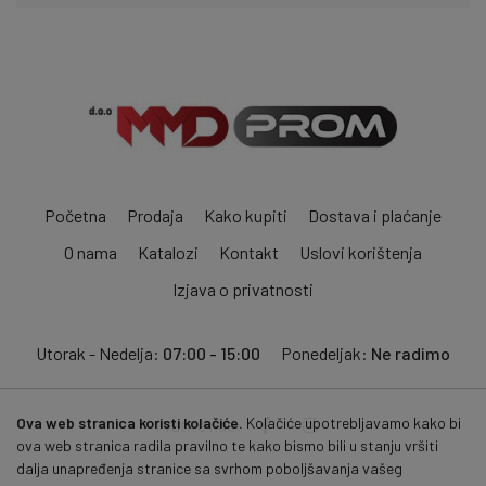
Početna
Prodaja
Kako kupiti
Dostava i plaćanje
O nama
Katalozi
Kontakt
Uslovi korištenja
Izjava o privatnosti
Utorak - Nedelja:
07:00 - 15:00
Ponedeljak:
Ne radimo
Ova web stranica koristi kolačiće.
Kolačiće upotrebljavamo kako bi
Pratite nas:
ova web stranica radila pravilno te kako bismo bili u stanju vršiti
dalja unapređenja stranice sa svrhom poboljšavanja vašeg