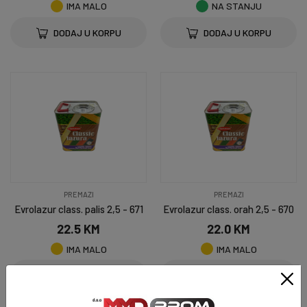
IMA MALO
NA STANJU
DODAJ U KORPU
DODAJ U KORPU
PREMAZI
PREMAZI
Evrolazur class. palis 2,5 - 671
Evrolazur class. orah 2,5 - 670
22.5 KM
22.0 KM
IMA MALO
IMA MALO
DODAJ U KORPU
DODAJ U KORPU