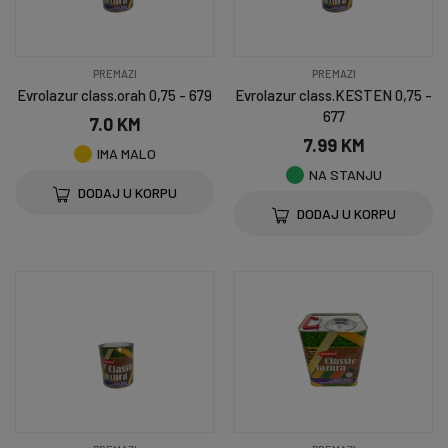
PREMAZI
PREMAZI
Evrolazur class.orah 0,75 - 679
Evrolazur class.KESTEN 0,75 -
677
7.0 KM
7.99 KM
IMA MALO
NA STANJU
DODAJ U KORPU
DODAJ U KORPU