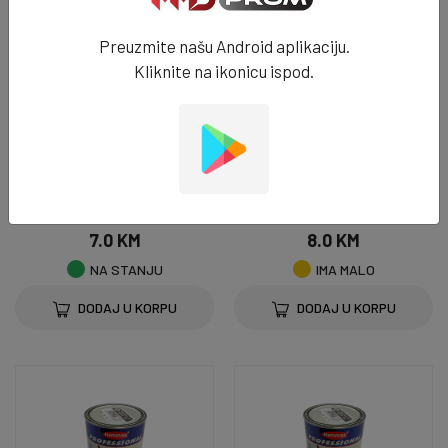
Preuzmite našu Android aplikaciju.
Kliknite na ikonicu ispod.
PREMAZI
PREMAZI
Evrolazur class palis 0,75 - 669
evrolak lak za čamce 0,75 - 668
7.0 KM
8.0 KM
NA STANJU
IMA MALO
DODAJ U KORPU
DODAJ U KORPU