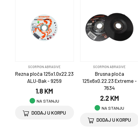
SCORPION ABRASIVE
SCORPION ABRASIVE
Rezna ploča 125x1.0x22.23
Brusna ploča
ALU-Bak - 9259
125x6x0.22.23 Extreme -
7634
1.8 KM
2.2 KM
NA STANJU
NA STANJU
DODAJ U KORPU
DODAJ U KORPU