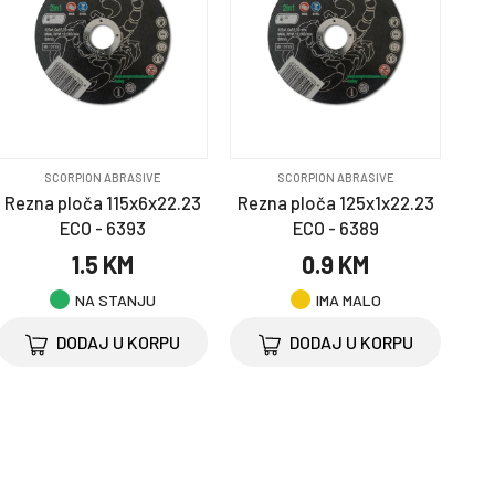
SCORPION ABRASIVE
SCORPION ABRASIVE
Rezna ploča 115x6x22.23
Rezna ploča 125x1x22.23
ECO - 6393
ECO - 6389
1.5 KM
0.9 KM
NA STANJU
IMA MALO
DODAJ U KORPU
DODAJ U KORPU