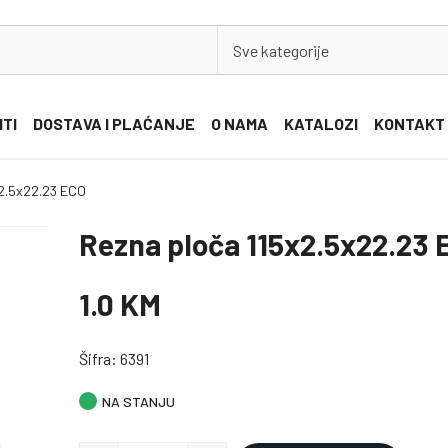
Sve kategorije
ITI
DOSTAVA I PLAĆANJE
O NAMA
KATALOZI
KONTAKT
x2.5x22.23 ECO
Rezna ploča 115x2.5x22.23 
1.0 KM
Šifra: 6391
NA STANJU