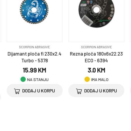
SCORPION ABRASIVE
SCORPION ABRASIVE
Dijamant ploča fi 230x2.4
Rezna ploča 180x6x22.23
Turbo - 5378
ECO - 6394
15.99 KM
3.0 KM
NA STANJU
IMA MALO
DODAJ U KORPU
DODAJ U KORPU