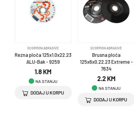
SCORPION ABRASIVE
SCORPION ABRASIVE
Rezna ploča 125x1.0x22.23
Brusna ploča
ALU-Bak - 9259
125x6x0.22.23 Extreme -
7634
1.8 KM
2.2 KM
NA STANJU
NA STANJU
DODAJ U KORPU
DODAJ U KORPU