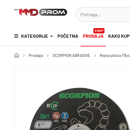
SHOP
KATEGORIJE
POČETNA
PRODAJA
KAKO KUP
Prodaja
SCORPION ABRASIVE
Rezna ploča 115