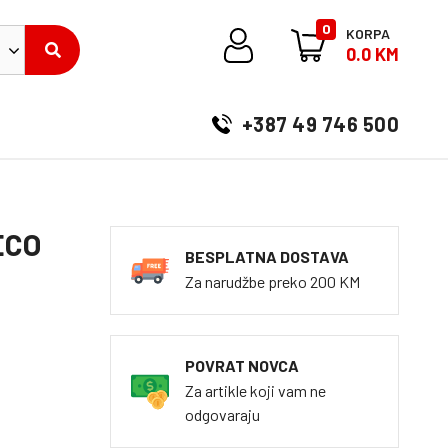
0
KORPA
0.0 KM
+387 49 746 500
ECO
BESPLATNA DOSTAVA
Za narudžbe preko 200 KM
POVRAT NOVCA
Za artikle koji vam ne
odgovaraju