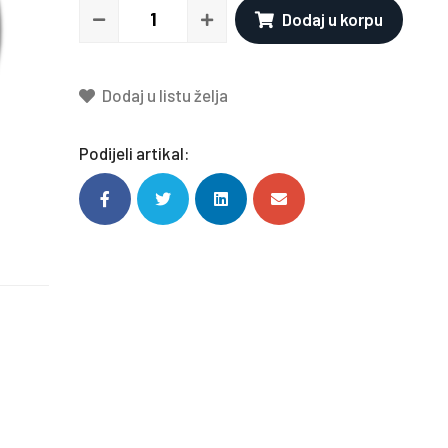
Dodaj u korpu
Dodaj u listu želja
Podijeli artikal: