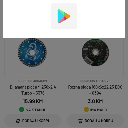
NA STANJU
NA STANJU
DODAJ U KORPU
DODAJ U KORPU
SCORPION ABRASIVE
SCORPION ABRASIVE
Dijamant ploča fi 230x2.4
Rezna ploča 180x6x22.23 ECO
Turbo - 5378
- 6394
15.99 KM
3.0 KM
NA STANJU
IMA MALO
DODAJ U KORPU
DODAJ U KORPU