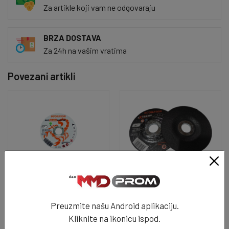
Za artikle koji vam ne odgovaraju
BRZA DOSTAVA
Za 24h na vašim vratima
Povezani artikli
SCORPION ABRASIVE
SCORPION ABRASIVE
Rezna ploča 125x1.0x22.23
Brusna ploča 125x6x0.22.23
ALU-Bak - 9259
Extreme - 7634
Preuzmite našu Android aplikaciju.
1.8 KM
2.2 KM
Kliknite na ikonicu ispod.