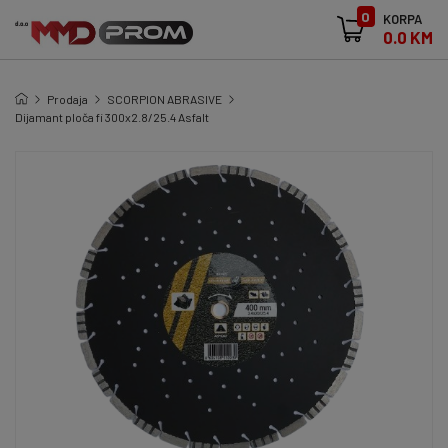
0
KORPA
0.0 KM
Prodaja
SCORPION ABRASIVE
Dijamant ploča fi 300x2.8/25.4 Asfalt