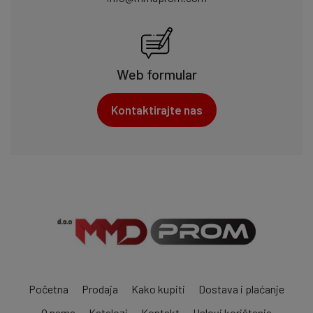
Web formular
Kontaktirajte nas
Početna
Prodaja
Kako kupiti
Dostava i plaćanje
O nama
Katalozi
Kontakt
Uslovi korištenja