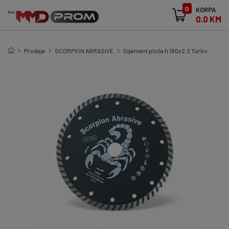
0
KORPA
0.0 KM
Prodaja
SCORPION ABRASIVE
Dijamant ploča fi 180x2.2 Turbo