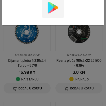
SCORPION ABRASIVE
SCORPION ABRASIVE
Dijamant ploča fi 230x2.4
Rezna ploča 180x6x22.23 ECO
Turbo - 5378
- 6394
15.99 KM
3.0 KM
NA STANJU
IMA MALO
DODAJ U KORPU
DODAJ U KORPU