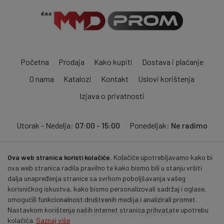
Početna
Prodaja
Kako kupiti
Dostava i plaćanje
O nama
Katalozi
Kontakt
Uslovi korištenja
Izjava o privatnosti
Utorak - Nedelja:
07:00 - 15:00
Ponedeljak:
Ne radimo
Ova web stranica koristi kolačiće.
Kolačiće upotrebljavamo kako bi
Pratite nas:
ova web stranica radila pravilno te kako bismo bili u stanju vršiti
dalja unapređenja stranice sa svrhom poboljšavanja vašeg
korisničkog iskustva, kako bismo personalizovali sadržaj i oglase,
© 2026
mmdprom.com
. Sva prava zadržana.
omogućili funkcionalnost društvenih medija i analizirali promet.
Nastavkom korištenja naših internet stranica prihvatate upotrebu
Hosted & developed by
itsystem
kolačića.
Saznaj više