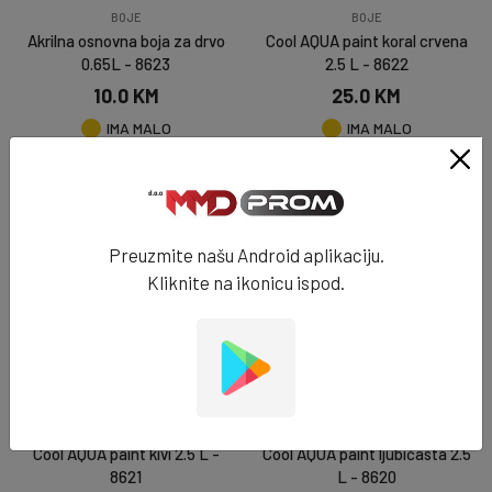
BOJE
BOJE
Akrilna osnovna boja za drvo
Cool AQUA paint koral crvena
0.65L - 8623
2.5 L - 8622
10.0 KM
25.0 KM
IMA MALO
IMA MALO
DODAJ U KORPU
DODAJ U KORPU
Preuzmite našu Android aplikaciju.
Kliknite na ikonicu ispod.
BOJE
BOJE
Cool AQUA paint kivi 2.5 L -
Cool AQUA paint ljubičasta 2.5
8621
L - 8620