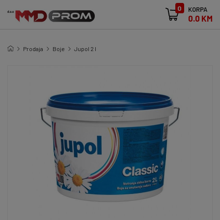
0
KORPA
0.0 KM
Prodaja
Boje
Jupol 2 l