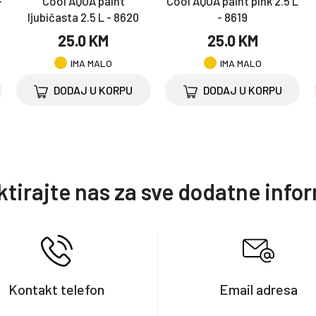
-
Cool AQUA paint
Cool AQUA paint pink 2.5 L
ljubičasta 2.5 L - 8620
- 8619
25.0 KM
25.0 KM
IMA MALO
IMA MALO
DODAJ U KORPU
DODAJ U KORPU
tirajte nas za sve dodatne info
Kontakt telefon
Email adresa