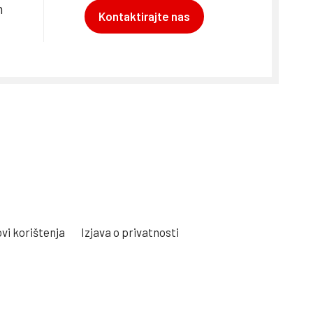
m
Kontaktirajte nas
vi korištenja
Izjava o privatnosti