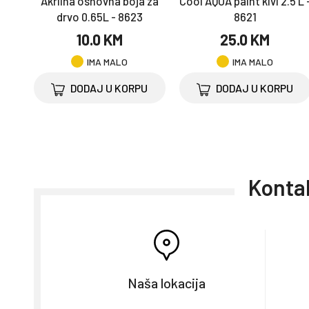
Akrilna osnovna boja za
Cool AQUA paint kivi 2.5 L 
drvo 0.65L - 8623
8621
10.0 KM
25.0 KM
IMA MALO
IMA MALO
DODAJ U KORPU
DODAJ U KORPU
Kontak
Naša lokacija