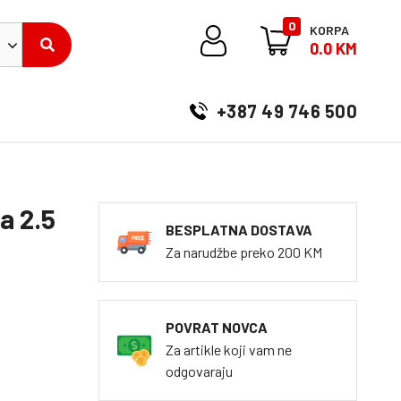
0
KORPA
0.0 KM
+387 49 746 500
a 2.5
BESPLATNA DOSTAVA
Za narudžbe preko 200 KM
POVRAT NOVCA
Za artikle koji vam ne
odgovaraju