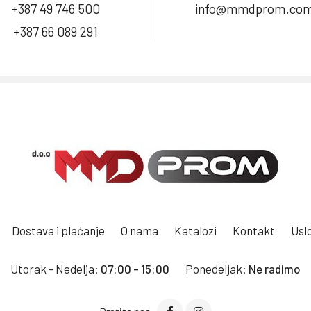
+387 49 746 500
info@mmdprom.co
+387 66 089 291
Dostava i plaćanje
O nama
Katalozi
Kontakt
Uslo
Utorak - Nedelja:
07:00 - 15:00
Ponedeljak:
Ne radimo