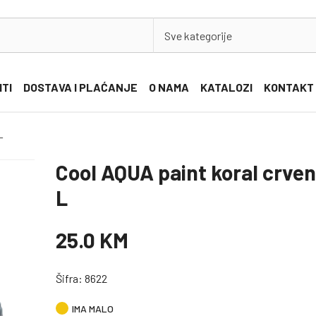
Sve kategorije
ITI
DOSTAVA I PLAĆANJE
O NAMA
KATALOZI
KONTAKT
L
Cool AQUA paint koral crven
L
25.0 KM
Šifra: 8622
IMA MALO