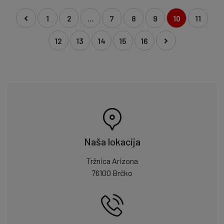
1
2
...
7
8
9
10
11
12
13
14
15
16
Naša lokacija
Tržnica Arizona
76100 Brčko