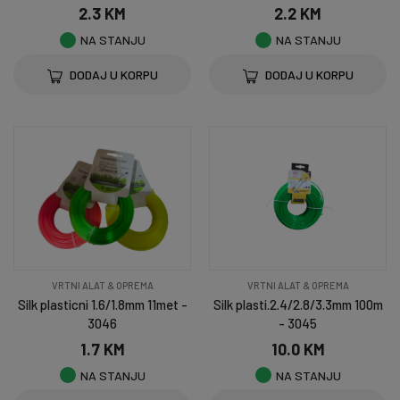
2.3 KM
2.2 KM
NA STANJU
NA STANJU
DODAJ U KORPU
DODAJ U KORPU
VRTNI ALAT & OPREMA
VRTNI ALAT & OPREMA
Silk plasticni 1.6/1.8mm 11met -
Silk plasti.2.4/2.8/3.3mm 100m
3046
- 3045
1.7 KM
10.0 KM
NA STANJU
NA STANJU