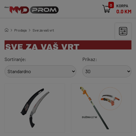
0
KORPA
0.0 KM
Prodaja
Sve za vaš vrt
Sortiranje:
Prikaz: