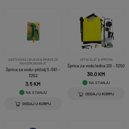
BAŠTENSKA CRIJEVA & PRIBOR ZA
VRTNI ALAT & OPREMA
NAVODNJAVANJE
Šprica za vodu leđna 20l - 3250
Šprica za vodu-pištolj S-561 -
30.0 KM
3252
NA STANJU
3.5 KM
NA STANJU
DODAJ U KORPU
DODAJ U KORPU