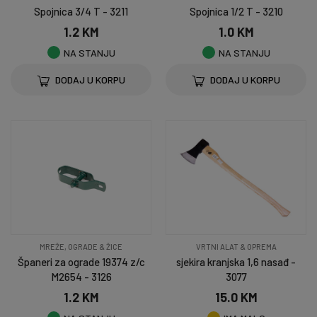
Spojnica 3/4 T - 3211
Spojnica 1/2 T - 3210
1.2 KM
1.0 KM
NA STANJU
NA STANJU
DODAJ U KORPU
DODAJ U KORPU
MREŽE, OGRADE & ŽICE
VRTNI ALAT & OPREMA
Španeri za ograde 19374 z/c
sjekira kranjska 1,6 nasađ -
M2654 - 3126
3077
1.2 KM
15.0 KM