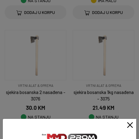
NA STANJU
IMA MALO
DODAJ U KORPU
DODAJ U KORPU
VRTNI ALAT & OPREMA
VRTNI ALAT & OPREMA
sjekira bosanska 2 nasađena -
sjekira bosanska 1kg nasađena
3076
- 3075
30.0 KM
21.49 KM
NA STANJU
NA STANJU
DODAJ U KORPU
DODAJ U KORPU