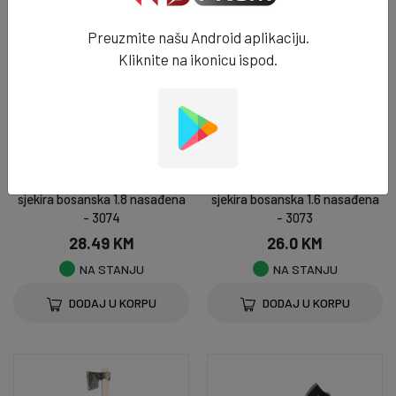
Preuzmite našu Android aplikaciju.
Kliknite na ikonicu ispod.
VRTNI ALAT & OPREMA
VRTNI ALAT & OPREMA
sjekira bosanska 1.8 nasađena
sjekira bosanska 1.6 nasađena
- 3074
- 3073
28.49 KM
26.0 KM
NA STANJU
NA STANJU
DODAJ U KORPU
DODAJ U KORPU