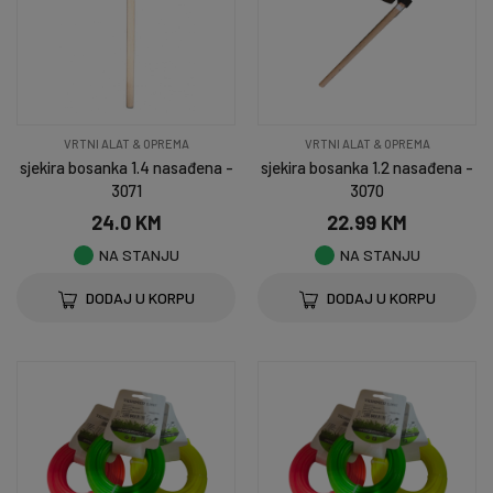
VRTNI ALAT & OPREMA
VRTNI ALAT & OPREMA
sjekira bosanka 1.4 nasađena -
sjekira bosanka 1.2 nasađena -
3071
3070
24.0 KM
22.99 KM
NA STANJU
NA STANJU
DODAJ U KORPU
DODAJ U KORPU