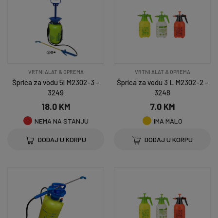
VRTNI ALAT & OPREMA
VRTNI ALAT & OPREMA
Šprica za vodu 5l M2302-3 -
Šprica za vodu 3 L M2302-2 -
3249
3248
18.0 KM
7.0 KM
NEMA NA STANJU
IMA MALO
DODAJ U KORPU
DODAJ U KORPU