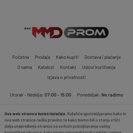
Početna
Prodaja
Kako kupiti
Dostava i plaćanje
O nama
Katalozi
Kontakt
Uslovi korištenja
Izjava o privatnosti
Utorak - Nedelja:
07:00 - 15:00
Ponedeljak:
Ne radimo
Ova web stranica koristi kolačiće.
Kolačiće upotrebljavamo kako bi
Pratite nas:
ova web stranica radila pravilno te kako bismo bili u stanju vršiti
dalja unapređenja stranice sa svrhom poboljšavanja vašeg
korisničkog iskustva, kako bismo personalizovali sadržaj i oglase,