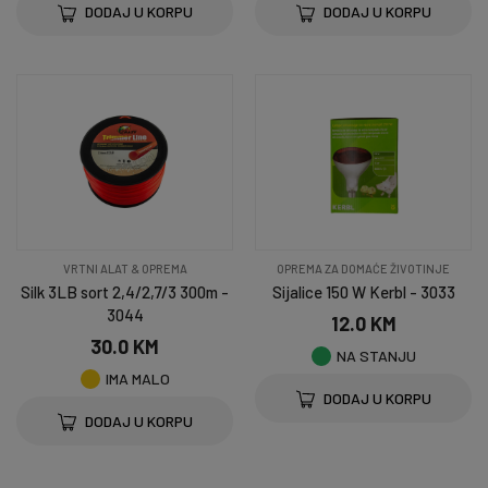
DODAJ U KORPU
DODAJ U KORPU
VRTNI ALAT & OPREMA
OPREMA ZA DOMAĆE ŽIVOTINJE
Silk 3LB sort 2,4/2,7/3 300m -
Sijalice 150 W Kerbl - 3033
3044
12.0 KM
30.0 KM
NA STANJU
IMA MALO
DODAJ U KORPU
DODAJ U KORPU