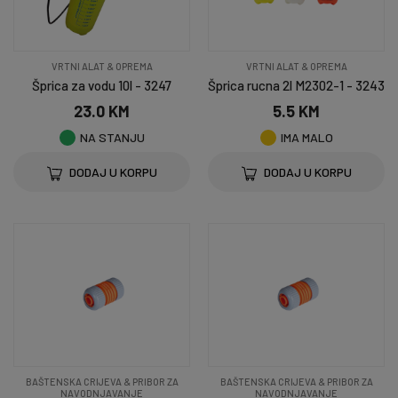
VRTNI ALAT & OPREMA
VRTNI ALAT & OPREMA
Šprica za vodu 10l - 3247
Šprica rucna 2l M2302-1 - 3243
23.0 KM
5.5 KM
NA STANJU
IMA MALO
DODAJ U KORPU
DODAJ U KORPU
BAŠTENSKA CRIJEVA & PRIBOR ZA
BAŠTENSKA CRIJEVA & PRIBOR ZA
NAVODNJAVANJE
NAVODNJAVANJE