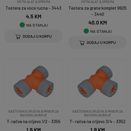
VRTNI ALAT & OPREMA
VRTNI ALAT & OPREMA
Testera za voce rucna - 3443
Testera za grane komplet 9925
- 3440
4.5 KM
40.0 KM
NA STANJU
NA STANJU
DODAJ U KORPU
DODAJ U KORPU
BAŠTENSKA CRIJEVA & PRIBOR ZA
BAŠTENSKA CRIJEVA & PRIBOR ZA
NAVODNJAVANJE
NAVODNJAVANJE
T-račva na crijevo 1/2 - 3355
T- račva na crijevo 3/4 - 3352
1.6 KM
1.8 KM