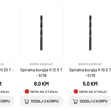
IJE
BORERI & BURGIJE
BORERI & BURGIJE
fi 20 T -
Spiralna burgija fi 12.5 T
Spiralna burgija fi 10.5 
- 5176
- 5175
M
8.0 KM
5.0 KM
TANJU
NEMA NA STANJU
NEMA NA STANJU
KORPU
DODAJ U KORPU
DODAJ U KORPU