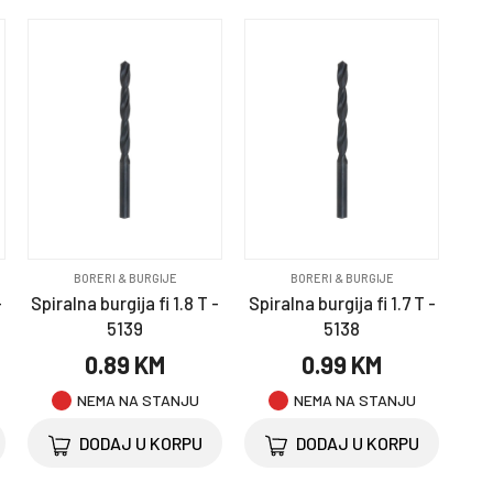
BORERI & BURGIJE
BORERI & BURGIJE
-
Spiralna burgija fi 1.8 T -
Spiralna burgija fi 1.7 T -
5139
5138
0.89 KM
0.99 KM
NEMA NA STANJU
NEMA NA STANJU
DODAJ U KORPU
DODAJ U KORPU