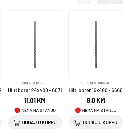
BORERI & BURGIJE
BORERI & BURGIJE
2
Hilti borer 24x400 - 6671
Hilti borer 16x400 - 6666
11.01 KM
8.0 KM
NEMA NA STANJU
NEMA NA STANJU
DODAJ U KORPU
DODAJ U KORPU