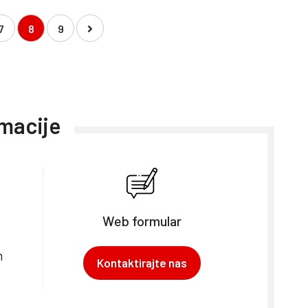
7
8
9
rmacije
Web formular
m
Kontaktirajte nas