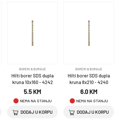
BORERI & BURGIJE
BORERI & BURGIJE
Hilti borer SDS dupla
Hilti borer SDS dupla
kruna 10x160 - 4242
kruna 8x210 - 4240
5.5 KM
6.0 KM
NEMA NA STANJU
NEMA NA STANJU
DODAJ U KORPU
DODAJ U KORPU