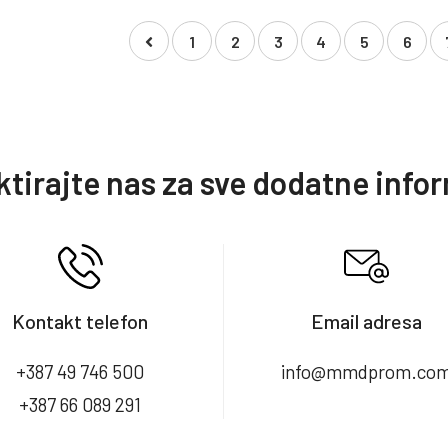
1
2
3
4
5
6
tirajte nas za sve dodatne info
Kontakt telefon
Email adresa
+387 49 746 500
info@mmdprom.co
+387 66 089 291