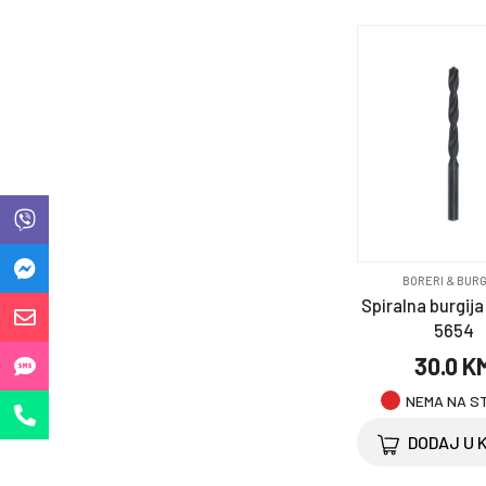
Selotejp & trake
Točkovi i točkići
Zaštitna oprema
BORERI & BURG
Spiralna burgija 
5654
30.0 K
NEMA NA S
DODAJ U 