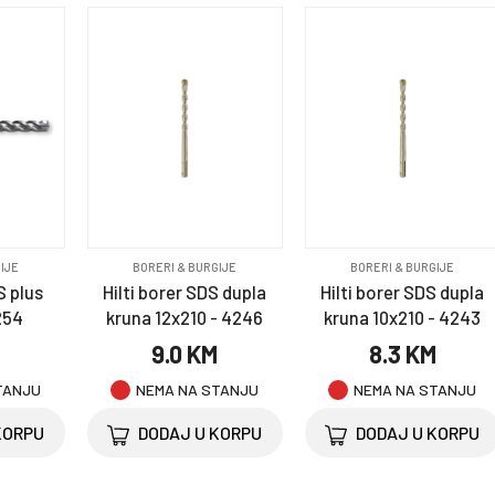
IJE
BORERI & BURGIJE
BORERI & BURGIJE
S plus
Hilti borer SDS dupla
Hilti borer SDS dupla
254
kruna 12x210 - 4246
kruna 10x210 - 4243
M
9.0 KM
8.3 KM
TANJU
NEMA NA STANJU
NEMA NA STANJU
KORPU
DODAJ U KORPU
DODAJ U KORPU