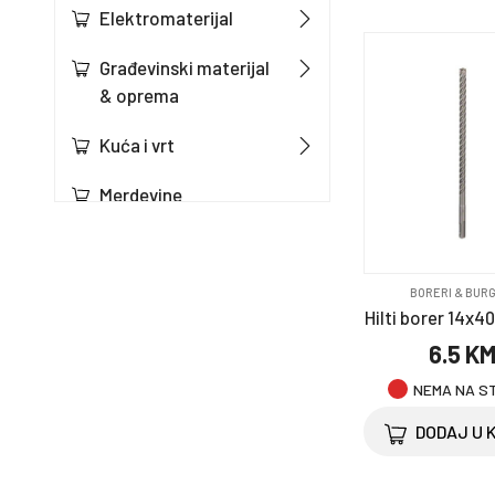
Elektromaterijal
Građevinski materijal
& oprema
Kuća i vrt
Merdevine
Namještaj
Oprema za bicikl
BORERI & BURG
Hilti borer 14x4
Oprema za kućne
6.5 K
ljubimce
NEMA NA S
Ostalo
DODAJ U 
Saobraćajni program