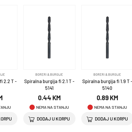
IJE
BORERI & BURGIJE
BORERI & BURGIJE
i 2.2 T -
Spiralna burgija fi 2.1 T -
Spiralna burgija fi 1.9 T 
5141
5140
M
0.44 KM
0.89 KM
TANJU
NEMA NA STANJU
NEMA NA STANJU
KORPU
DODAJ U KORPU
DODAJ U KORPU