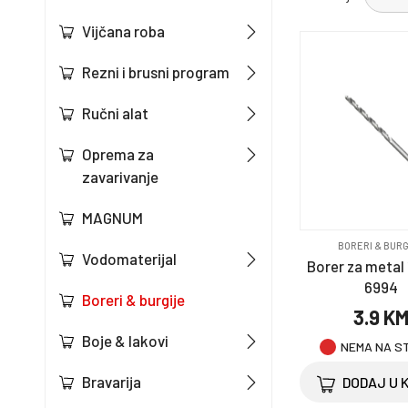
Vijčana roba
Rezni i brusni program
Ručni alat
Oprema za
zavarivanje
MAGNUM
BORERI & BURG
Vodomaterijal
Borer za metal
6994
Boreri & burgije
3.9 K
Boje & lakovi
NEMA NA S
Bravarija
DODAJ U 