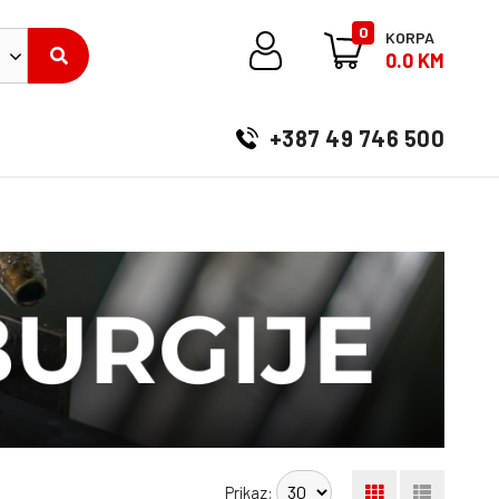
0
KORPA
0.0 KM
+387 49 746 500
Prikaz: