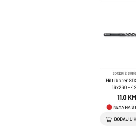
BORERI & BURG
Hilti borer SD
16x260 - 4
11.0 K
NEMA NA S
DODAJ U 