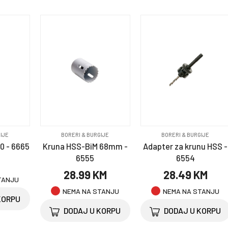
IJE
BORERI & BURGIJE
BORERI & BURGIJE
00 - 6665
Kruna HSS-BiM 68mm -
Adapter za krunu HSS -
6555
6554
M
28.99 KM
28.49 KM
TANJU
NEMA NA STANJU
NEMA NA STANJU
KORPU
DODAJ U KORPU
DODAJ U KORPU