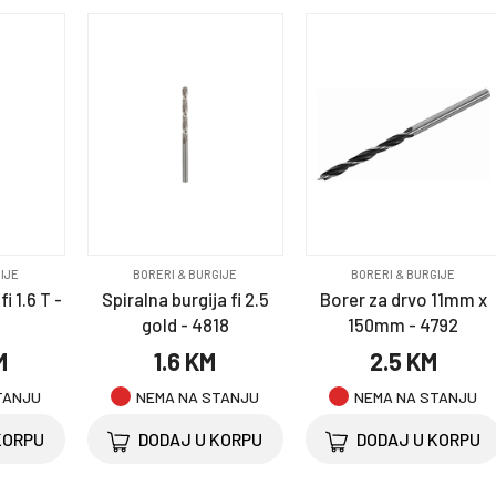
IJE
BORERI & BURGIJE
BORERI & BURGIJE
i 1.6 T -
Spiralna burgija fi 2.5
Borer za drvo 11mm x
gold - 4818
150mm - 4792
M
1.6 KM
2.5 KM
TANJU
NEMA NA STANJU
NEMA NA STANJU
KORPU
DODAJ U KORPU
DODAJ U KORPU