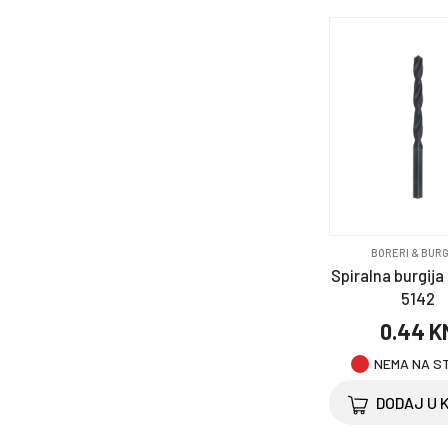
BORERI & BURG
Spiralna burgija f
5142
0.44 K
NEMA NA S
DODAJ U 