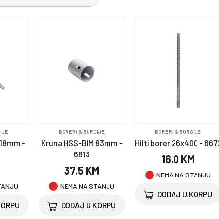
IJE
BORERI & BURGIJE
BORERI & BURGIJE
 18mm -
Kruna HSS-BIM 83mm -
Hilti borer 26x400 - 667
6813
16.0 KM
M
37.5 KM
NEMA NA STANJU
TANJU
NEMA NA STANJU
DODAJ U KORPU
KORPU
DODAJ U KORPU