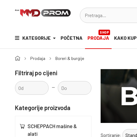
SHOP
KATEGORIJE
POČETNA
PRODAJA
KAKO KUP
Prodaja
Boreri & burgije
Filtriraj po cijeni
-
Kategorije proizvoda
SCHEPPACH mašine &
alati
Sortiranje: