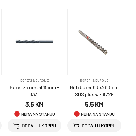
BORERI & BURGIJE
BORERI & BURGIJE
Borer za metal 15mm -
Hilti borer 6.5x260mm
6331
SDS plus w - 6229
3.5 KM
5.5 KM
NEMA NA STANJU
NEMA NA STANJU
DODAJ U KORPU
DODAJ U KORPU