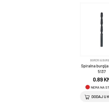
BORERI & BURG
Spiralna burgija f
5137
0.89 K
NEMA NA S
DODAJ U 