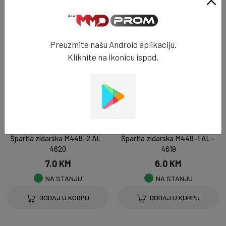
DODAJ U KORPU
Preuzmite našu Android aplikaciju.
Kliknite na ikonicu ispod.
GRAĐEVINSKI ALAT
GRAĐEVINSKI ALAT
Špartla zidarska M448-2 AL -
Špartla zidarska M448-1 AL -
4620
4619
7.0 KM
6.0 KM
NA STANJU
NA STANJU
DODAJ U KORPU
DODAJ U KORPU