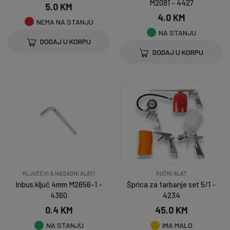
M2081 - 4427
5.0 KM
4.0 KM
NEMA NA STANJU
NA STANJU
DODAJ U KORPU
DODAJ U KORPU
KLJUČEVI & NASADNI ALATI
RUČNI ALAT
Inbus ključ 4mm M2656-1 -
Šprica za farbanje set 5/1 -
4360
4234
0.4 KM
45.0 KM
NA STANJU
IMA MALO