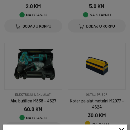
2.0 KM
5.0 KM
NA STANJU
NA STANJU
DODAJ U KORPU
DODAJ U KORPU
ELEKTRIČNI & AKU ALATI
OSTALI PRIBOR
Aku bušilica M838 - 4627
Kofer za alat metalni M2077 -
4624
60.0 KM
30.0 KM
NA STANJU
IMA MALO
DODAJ U KORPU