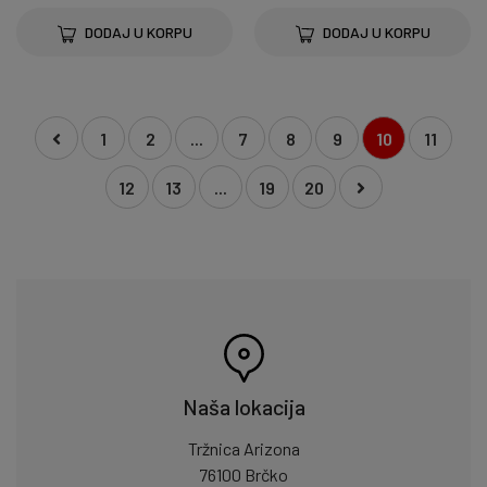
DODAJ U KORPU
DODAJ U KORPU
1
2
...
7
8
9
10
11
12
13
...
19
20
Naša lokacija
Tržnica Arizona
76100 Brčko