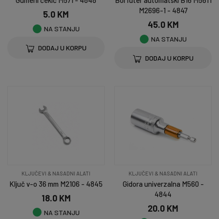
Gumeni čekić M571 - 4848
Borfuter automatski B16 M561 i
M2696-1 - 4847
5.0 KM
45.0 KM
NA STANJU
NA STANJU
DODAJ U KORPU
DODAJ U KORPU
KLJUČEVI & NASADNI ALATI
KLJUČEVI & NASADNI ALATI
Ključ v-o 36 mm M2106 - 4845
Gidora univerzalna M560 -
4844
18.0 KM
20.0 KM
NA STANJU