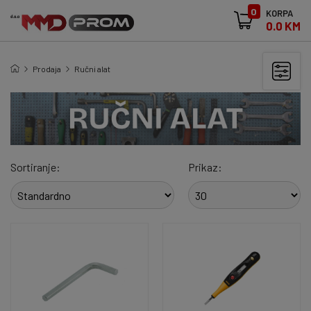
0
KORPA
0.0 KM
Prodaja
Ručni alat
Sortiranje:
Prikaz: