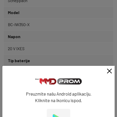
Scheppach
Model
BC-IW350-X
Napon
20 V IXES
Tip baterije
Li-Ion
Broj brzina
Preuzmite našu Android aplikaciju.
2
Kliknite na ikonicu ispod.
Broj udaraca i snaga udarca