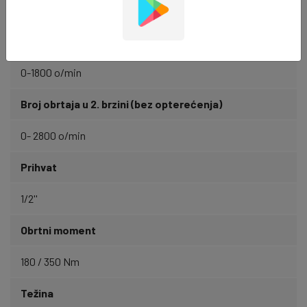
3600 u/min
Broj obrtaja u 1. brzini (bez opterećenja)
0-1800 o/min
Broj obrtaja u 2. brzini (bez opterećenja)
0- 2800 o/min
Prihvat
1/2''
Obrtni moment
180 / 350 Nm
Težina