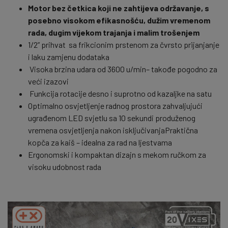
Motor bez četkica koji ne zahtijeva održavanje, s
posebno visokom efikasnošću, dužim vremenom
rada, dugim vijekom trajanja i malim trošenjem
1/2” prihvat sa frikcionim prstenom za čvrsto prijanjanje
i laku zamjenu dodataka
Visoka brzina udara od 3600 u/min– takođe pogodno za
veći izazovi
Funkcija rotacije desno i suprotno od kazaljke na satu
Optimalno osvjetljenje radnog prostora zahvaljujući
ugrađenom LED svjetlu sa 10 sekundi produženog
vremena osvjetljenja nakon isključivanjaPraktična
kopča za kaiš – idealna za rad na ljestvama
Ergonomski i kompaktan dizajn s mekom ručkom za
visoku udobnost rada