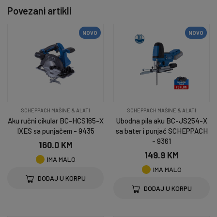
Povezani artikli
NOVO
NOVO
SCHEPPACH MAŠINE & ALATI
SCHEPPACH MAŠINE & ALATI
Aku ručni cikular BC-HCS165-X
Ubodna pila aku BC-JS254-X
IXES sa punjačem - 9435
sa bater i punjač SCHEPPACH
- 9361
160.0 KM
149.9 KM
IMA MALO
IMA MALO
DODAJ U KORPU
DODAJ U KORPU