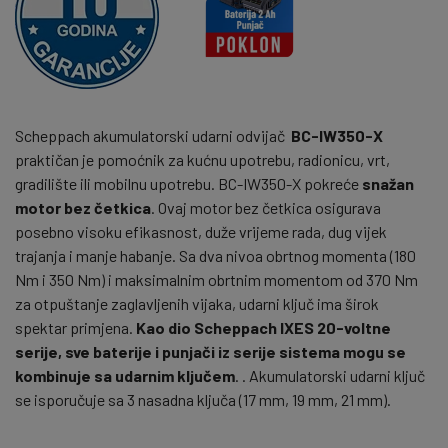
Scheppach akumulatorski udarni odvijač
BC-IW350-X
praktičan je pomoćnik za kućnu upotrebu, radionicu, vrt,
gradilište ili mobilnu upotrebu. BC-IW350-X pokreće
snažan
motor bez četkica
. Ovaj motor bez četkica osigurava
posebno visoku efikasnost, duže vrijeme rada, dug vijek
trajanja i manje habanje. Sa dva nivoa obrtnog momenta (180
Nm i 350 Nm) i maksimalnim obrtnim momentom od 370 Nm
za otpuštanje zaglavljenih vijaka, udarni ključ ima širok
spektar primjena.
Kao dio Scheppach IXES 20-voltne
serije, sve baterije i punjači iz serije sistema mogu se
kombinuje sa udarnim ključem
. . Akumulatorski udarni ključ
se isporučuje sa 3 nasadna ključa (17 mm, 19 mm, 21 mm).