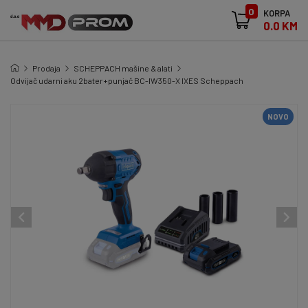
0
KORPA
0.0 KM
Prodaja
SCHEPPACH mašine & alati
Odvijač udarni aku 2bater+punjač BC-IW350-X IXES Scheppach
NOVO
NOVO
NOVO
NOVO
NOVO
NOVO