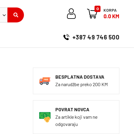
0
KORPA
0.0 KM
+387 49 746 500
BESPLATNA DOSTAVA
Za narudžbe preko 200 KM
POVRAT NOVCA
Za artikle koji vam ne
odgovaraju