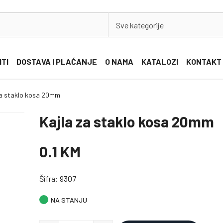
Sve kategorije
ITI
DOSTAVA I PLAĆANJE
O NAMA
KATALOZI
KONTAKT
za staklo kosa 20mm
Kajla za staklo kosa 20mm
0.1 KM
Šifra: 9307
NA STANJU