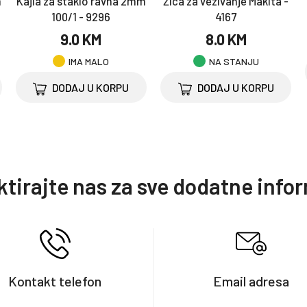
m
Kajla za staklo ravna 2mm
Žica za vezivanje Makita -
100/1 - 9296
4167
9.0 KM
8.0 KM
IMA MALO
NA STANJU
DODAJ U KORPU
DODAJ U KORPU
tirajte nas za sve dodatne info
Kontakt telefon
Email adresa