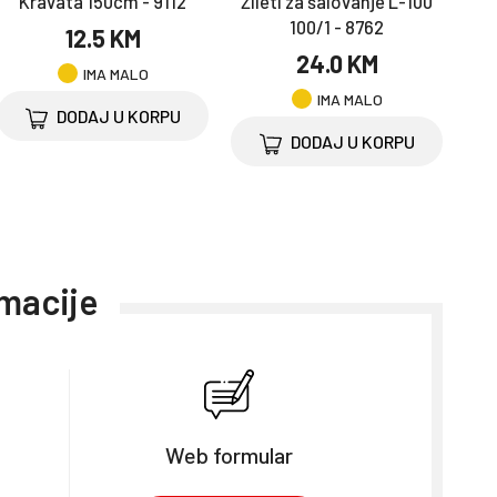
Kravata 150cm - 9112
Žileti za šalovanje L-100
100/1 - 8762
12.5 KM
24.0 KM
IMA MALO
IMA MALO
DODAJ U KORPU
DODAJ U KORPU
rmacije
Web formular