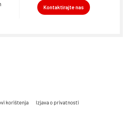
m
Kontaktirajte nas
vi korištenja
Izjava o privatnosti