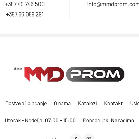
+387 49 746 500
info@mmdprom.co
+387 66 089 291
Dostava i plaćanje
O nama
Katalozi
Kontakt
Uslo
Utorak - Nedelja:
07:00 - 15:00
Ponedeljak:
Ne radimo