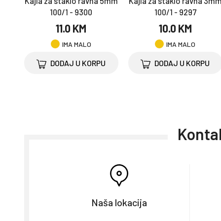
Kajla za staklo ravna 5mm
Kajla za staklo ravna 3m
100/1 - 9300
100/1 - 9297
11.0 KM
10.0 KM
IMA MALO
IMA MALO
DODAJ U KORPU
DODAJ U KORPU
Kontak
Naša lokacija