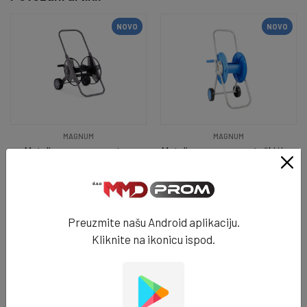
NOVO
NOVO
MAGNUM
MAGNUM
Motalica za crevo met.na
Motalica za crevo na točkićima
točkić.1/2 60M MAGNUM - 9230
1/2 45M MAGNUM - 9256
66.5 KM
51.0 KM
NA STANJU
NA STANJU
Preuzmite našu Android aplikaciju.
DODAJ U KORPU
DODAJ U KORPU
Kliknite na ikonicu ispod.
NOVO
NOVO