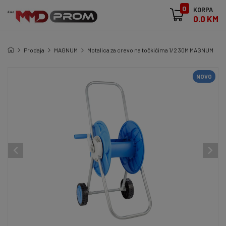
0
KORPA
0.0 KM
Prodaja
MAGNUM
Motalica za crevo na točkićima 1/2 30M MAGNUM
NOVO
NOVO