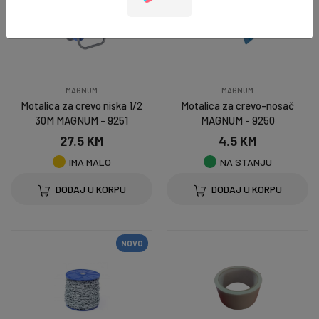
MAGNUM
MAGNUM
Motalica za crevo niska 1/2
Motalica za crevo-nosač
30M MAGNUM - 9251
MAGNUM - 9250
27.5 KM
4.5 KM
IMA MALO
NA STANJU
DODAJ U KORPU
DODAJ U KORPU
NOVO