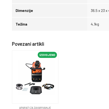
Dimenzije
36.5 x 23 x
Težina
4.1kg
Povezani artikli
IZDVOJENO
APARATI ZA ZAVARIVANJE