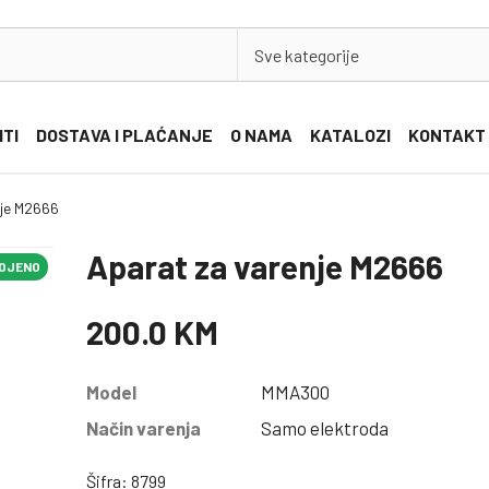
Sve kategorije
ITI
DOSTAVA I PLAĆANJE
O NAMA
KATALOZI
KONTAKT
nje M2666
Aparat za varenje M2666
VOJENO
VOJENO
VOJENO
200.0 KM
Model
MMA300
Način varenja
Samo elektroda
Šifra: 8799