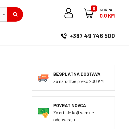
0
KORPA
0.0 KM
+387 49 746 500
BESPLATNA DOSTAVA
Za narudžbe preko 200 KM
POVRAT NOVCA
Za artikle koji vam ne
odgovaraju