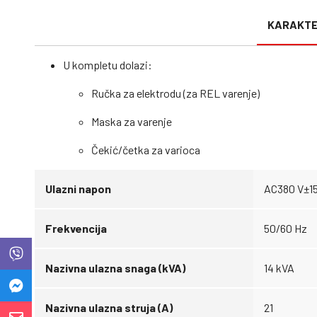
KARAKTE
U kompletu dolazi:
Ručka za elektrodu (za REL varenje)
Maska za varenje
Čekić/četka za varioca
Ulazni napon
AC380 V±1
Frekvencija
50/60 Hz
Nazivna ulazna snaga (kVA)
14 kVA
Nazivna ulazna struja (A)
21