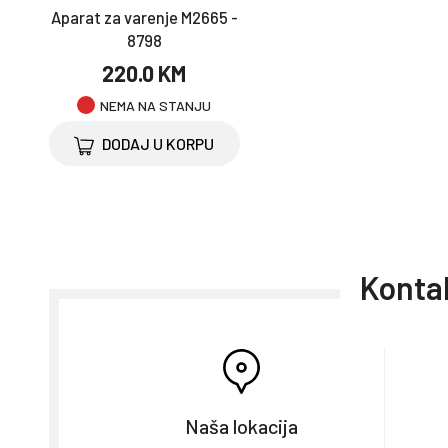
Aparat za varenje M2665 -
8798
220.0 KM
NEMA NA STANJU
DODAJ U KORPU
Kontak
Naša lokacija