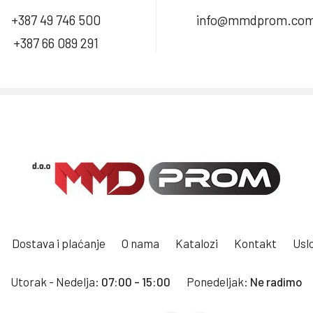
+387 49 746 500
info@mmdprom.co
+387 66 089 291
Dostava i plaćanje
O nama
Katalozi
Kontakt
Uslo
Utorak - Nedelja:
07:00 - 15:00
Ponedeljak:
Ne radimo