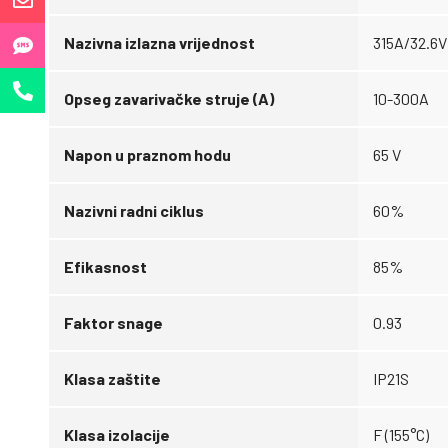
Nazivna izlazna vrijednost
315A/32.6V
Opseg zavarivačke struje (A)
10-300A
Napon u praznom hodu
65 V
Nazivni radni ciklus
60%
Efikasnost
85%
Faktor snage
0.93
Klasa zaštite
IP21S
Klasa izolacije
F (155°C)