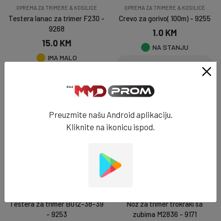
OPREMA ZA TRIMERE & KOSILICE
OPREMA ZA TRIMERE & KOSILICE
Testera lanac za trimer F230 -
Crevo za gorivo( 100m) - 9255
9268
1.0 KM
15.0 KM
NA STANJU
IMA MALO
DODAJ U KORPU
DODAJ U KORPU
Preuzmite našu Android aplikaciju.
Kliknite na ikonicu ispod.
OPREMA ZA TRIMERE & KOSILICE
OPREMA ZA TRIMERE & KOSILICE
Testera za trimer B012-38-39
Nož za trimer trokraki sa
- 9253
zubima M2836 - 9171