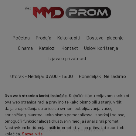
Početna
Prodaja
Kako kupiti
Dostava i plaćanje
O nama
Katalozi
Kontakt
Uslovi korištenja
Izjava o privatnosti
Utorak - Nedelja:
07:00 - 15:00
Ponedeljak:
Ne radimo
Ova web stranica koristi kolačiće.
Kolačiće upotrebljavamo kako bi
Pratite nas:
ova web stranica radila pravilno te kako bismo bili u stanju vršiti
dalja unapređenja stranice sa svrhom poboljšavanja vašeg
korisničkog iskustva, kako bismo personalizovali sadržaj i oglase,
© 2026
mmdprom.com
. Sva prava zadržana.
omogućili funkcionalnost društvenih medija i analizirali promet.
Nastavkom korištenja naših internet stranica prihvatate upotrebu
Hosted & developed by
itsystem
kolačića.
Saznaj više