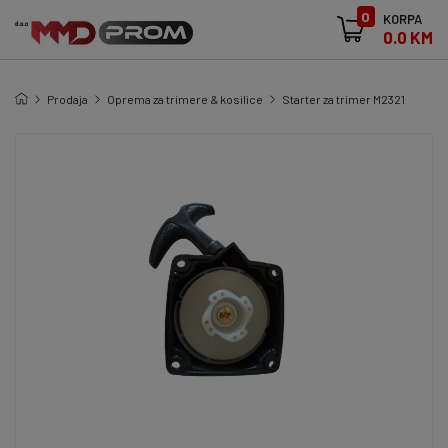
0
KORPA
0.0 KM
Prodaja
Oprema za trimere & kosilice
Starter za trimer M2321