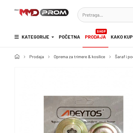
SHOP
KATEGORIJE
POČETNA
PRODAJA
KAKO KUP
Prodaja
Oprema za trimere & kosilice
Šaraf i po