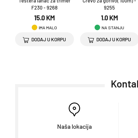
Testera lanac za trimer
Crevo za gorivo( 100m) -
F230 - 9268
9255
15.0 KM
1.0 KM
IMA MALO
NA STANJU
DODAJ U KORPU
DODAJ U KORPU
Kontak
Naša lokacija