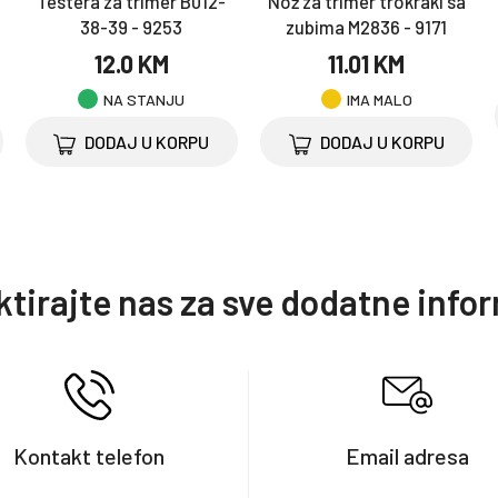
Testera za trimer B012-
Nož za trimer trokraki sa
38-39 - 9253
zubima M2836 - 9171
12.0 KM
11.01 KM
NA STANJU
IMA MALO
DODAJ U KORPU
DODAJ U KORPU
tirajte nas za sve dodatne info
Kontakt telefon
Email adresa