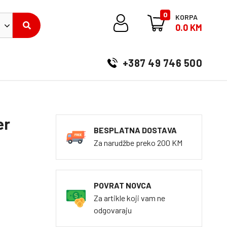
0
KORPA
0.0 KM
+387 49 746 500
er
BESPLATNA DOSTAVA
Za narudžbe preko 200 KM
POVRAT NOVCA
Za artikle koji vam ne
odgovaraju