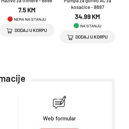
Mazivo za trimere - 8898
Pumpa za gorivo AC za
kosačice - 8897
7.5 KM
34.99 KM
NEMA NA STANJU
NA STANJU
DODAJ U KORPU
DODAJ U KORPU
rmacije
Web formular