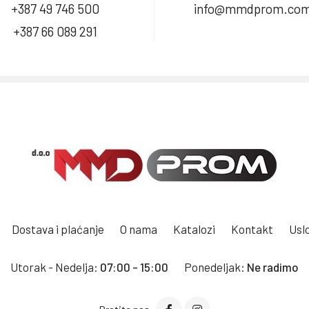
+387 49 746 500
info@mmdprom.co
+387 66 089 291
Dostava i plaćanje
O nama
Katalozi
Kontakt
Uslo
Utorak - Nedelja:
07:00 - 15:00
Ponedeljak:
Ne radimo