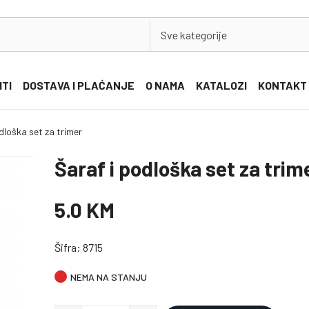
Sve kategorije
ITI
DOSTAVA I PLAĆANJE
O NAMA
KATALOZI
KONTAKT
dloška set za trimer
Šaraf i podloška set za trim
5.0 KM
Šifra: 8715
NEMA NA STANJU