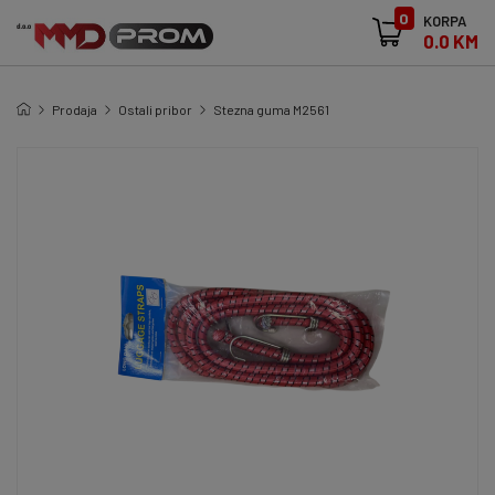
0
KORPA
0.0 KM
Prodaja
Ostali pribor
Stezna guma M2561