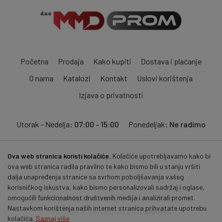
Početna
Prodaja
Kako kupiti
Dostava i plaćanje
O nama
Katalozi
Kontakt
Uslovi korištenja
Izjava o privatnosti
Utorak - Nedelja:
07:00 - 15:00
Ponedeljak:
Ne radimo
Ova web stranica koristi kolačiće.
Kolačiće upotrebljavamo kako bi
Pratite nas:
ova web stranica radila pravilno te kako bismo bili u stanju vršiti
dalja unapređenja stranice sa svrhom poboljšavanja vašeg
korisničkog iskustva, kako bismo personalizovali sadržaj i oglase,
© 2026
mmdprom.com
. Sva prava zadržana.
omogućili funkcionalnost društvenih medija i analizirali promet.
Nastavkom korištenja naših internet stranica prihvatate upotrebu
Hosted & developed by
itsystem
kolačića.
Saznaj više