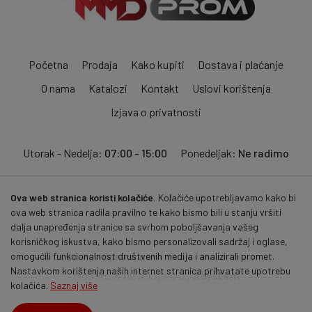
Početna
Prodaja
Kako kupiti
Dostava i plaćanje
O nama
Katalozi
Kontakt
Uslovi korištenja
Izjava o privatnosti
Utorak - Nedelja:
07:00 - 15:00
Ponedeljak:
Ne radimo
Ova web stranica koristi kolačiće.
Kolačiće upotrebljavamo kako bi
Pratite nas:
ova web stranica radila pravilno te kako bismo bili u stanju vršiti
dalja unapređenja stranice sa svrhom poboljšavanja vašeg
korisničkog iskustva, kako bismo personalizovali sadržaj i oglase,
© 2026
mmdprom.com
. Sva prava zadržana.
omogućili funkcionalnost društvenih medija i analizirali promet.
Nastavkom korištenja naših internet stranica prihvatate upotrebu
Hosted & developed by
itsystem
kolačića.
Saznaj više