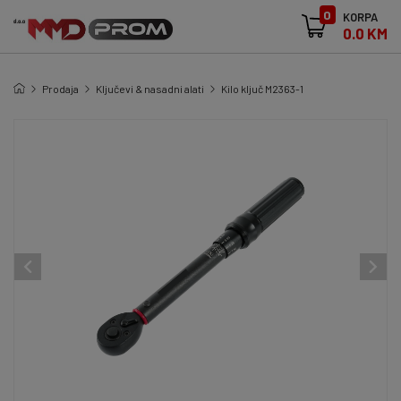
0
KORPA
0.0 KM
Prodaja
Ključevi & nasadni alati
Kilo ključ M2363-1