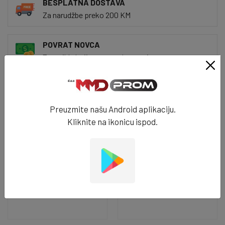
BESPLATNA DOSTAVA
Za narudžbe preko 200 KM
POVRAT NOVCA
Za artikle koji vam ne odgovaraju
BRZA DOSTAVA
Za 24h na vašim vratima
Preuzmite našu Android aplikaciju.
Kliknite na ikonicu ispod.
Povezani artikli