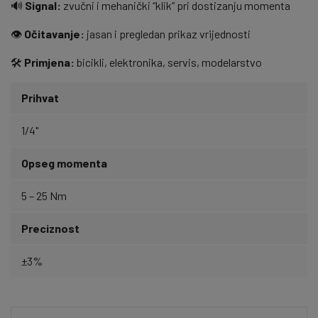
🔊
Signal:
zvučni i mehanički “klik” pri dostizanju momenta
👁️
Očitavanje:
jasan i pregledan prikaz vrijednosti
🛠️
Primjena:
bicikli, elektronika, servis, modelarstvo
Prihvat
1/4"
Opseg momenta
5 – 25 Nm
Preciznost
±3%