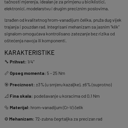
tačnosti mjerenja, idealan je za primjenu u biciklistici,
elektronici, modelarstvu i drugim preciznim poslovima.
Izrađen od kvalitetnog hrom-vanadijum čelika, pruža dug vijek
trajanja i pouzdan rad. Integrisani mehanizam sa jasnim “klik”
signalom omogućava kontrolisano zatezanje bez rizika od
oštećenja navoja ili komponenti.
KARAKTERISTIKE
🔧
Prihvat:
1/4"
📏
Opseg momenta:
5 – 25 Nm
🎯
Preciznost:
±3% (u smjeru kazaljke), ±6% (suprotno)
📐
Fina skala:
podešavanje u koracima od 0,1 Nm
🔩
Materijal:
hrom-vanadijum (Cr-V) čelik
⚙️
Mehanizam:
72-zubna čegrtaljka za precizan rad