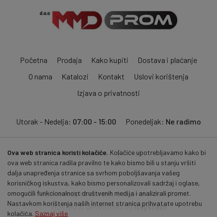
Početna
Prodaja
Kako kupiti
Dostava i plaćanje
O nama
Katalozi
Kontakt
Uslovi korištenja
Izjava o privatnosti
Utorak - Nedelja:
07:00 - 15:00
Ponedeljak:
Ne radimo
Ova web stranica koristi kolačiće.
Kolačiće upotrebljavamo kako bi
Pratite nas:
ova web stranica radila pravilno te kako bismo bili u stanju vršiti
dalja unapređenja stranice sa svrhom poboljšavanja vašeg
korisničkog iskustva, kako bismo personalizovali sadržaj i oglase,
© 2026
mmdprom.com
. Sva prava zadržana.
omogućili funkcionalnost društvenih medija i analizirali promet.
Nastavkom korištenja naših internet stranica prihvatate upotrebu
Hosted & developed by
itsystem
kolačića.
Saznaj više