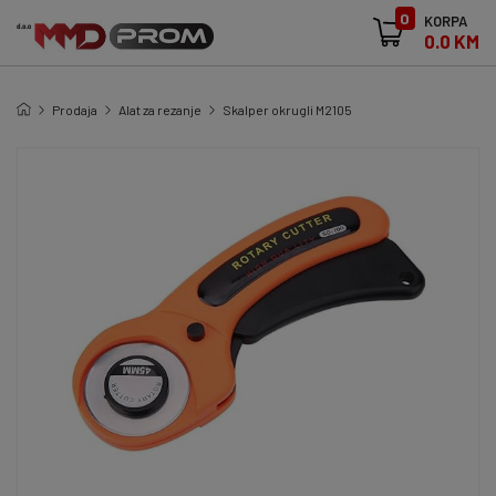
0
KORPA
0.0 KM
Prodaja
Alat za rezanje
Skalper okrugli M2105