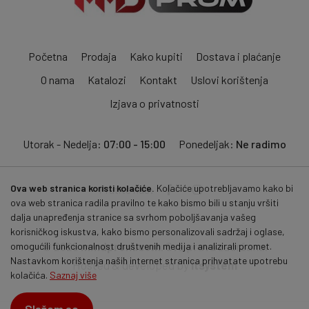
Početna
Prodaja
Kako kupiti
Dostava i plaćanje
O nama
Katalozi
Kontakt
Uslovi korištenja
Izjava o privatnosti
Utorak - Nedelja:
07:00 - 15:00
Ponedeljak:
Ne radimo
Ova web stranica koristi kolačiće.
Kolačiće upotrebljavamo kako bi
Pratite nas:
ova web stranica radila pravilno te kako bismo bili u stanju vršiti
dalja unapređenja stranice sa svrhom poboljšavanja vašeg
korisničkog iskustva, kako bismo personalizovali sadržaj i oglase,
© 2026
mmdprom.com
. Sva prava zadržana.
omogućili funkcionalnost društvenih medija i analizirali promet.
Nastavkom korištenja naših internet stranica prihvatate upotrebu
Hosted & developed by
itsystem
kolačića.
Saznaj više