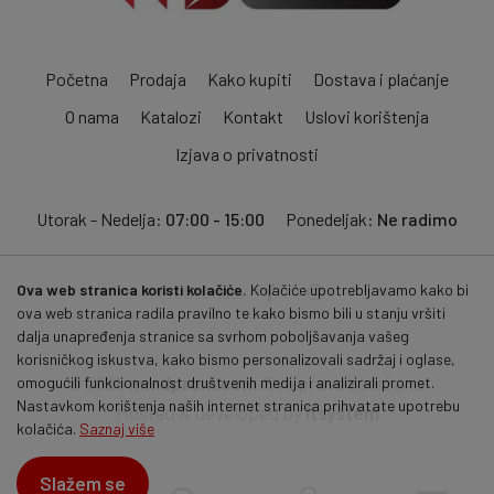
Početna
Prodaja
Kako kupiti
Dostava i plaćanje
O nama
Katalozi
Kontakt
Uslovi korištenja
Izjava o privatnosti
Utorak - Nedelja:
07:00 - 15:00
Ponedeljak:
Ne radimo
Ova web stranica koristi kolačiće.
Kolačiće upotrebljavamo kako bi
Pratite nas:
ova web stranica radila pravilno te kako bismo bili u stanju vršiti
dalja unapređenja stranice sa svrhom poboljšavanja vašeg
korisničkog iskustva, kako bismo personalizovali sadržaj i oglase,
© 2026
mmdprom.com
. Sva prava zadržana.
omogućili funkcionalnost društvenih medija i analizirali promet.
Nastavkom korištenja naših internet stranica prihvatate upotrebu
Hosted & developed by
itsystem
kolačića.
Saznaj više
Slažem se