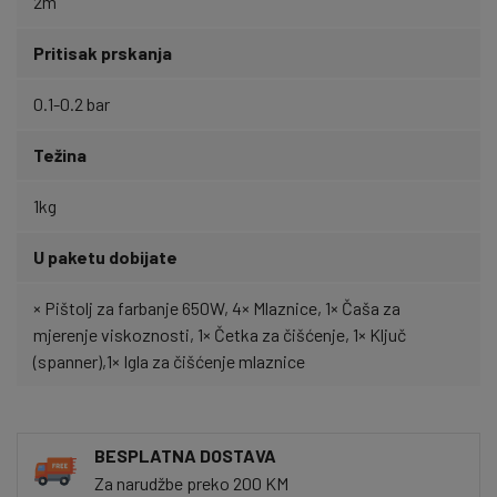
2m
Pritisak prskanja
0.1-0.2 bar
Težina
1kg
U paketu dobijate
× Pištolj za farbanje 650W, 4× Mlaznice, 1× Čaša za
mjerenje viskoznosti, 1× Četka za čišćenje, 1× Ključ
(spanner),1× Igla za čišćenje mlaznice
BESPLATNA DOSTAVA
Za narudžbe preko 200 KM