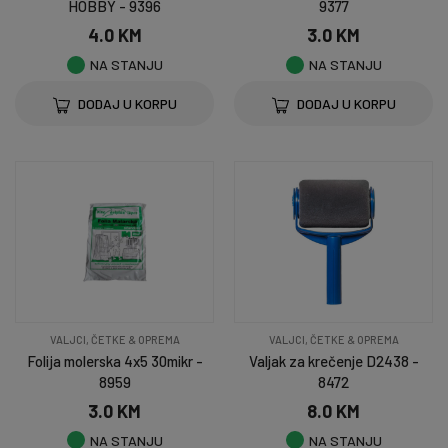
HOBBY - 9396
9377
4.0 KM
3.0 KM
NA STANJU
NA STANJU
DODAJ U KORPU
DODAJ U KORPU
VALJCI, ČETKE & OPREMA
VALJCI, ČETKE & OPREMA
Folija molerska 4x5 30mikr -
Valjak za krečenje D2438 -
8959
8472
3.0 KM
8.0 KM
NA STANJU
NA STANJU