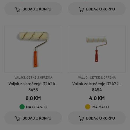
DODAJ U KORPU
DODAJ U KORPU
VALJCI, ČETKE & OPREMA
VALJCI, ČETKE & OPREMA
Valjak za krečenje D2424 -
Valjak za krečenje D2422 -
8455
8454
6.0 KM
4.0 KM
NA STANJU
IMA MALO
DODAJ U KORPU
DODAJ U KORPU