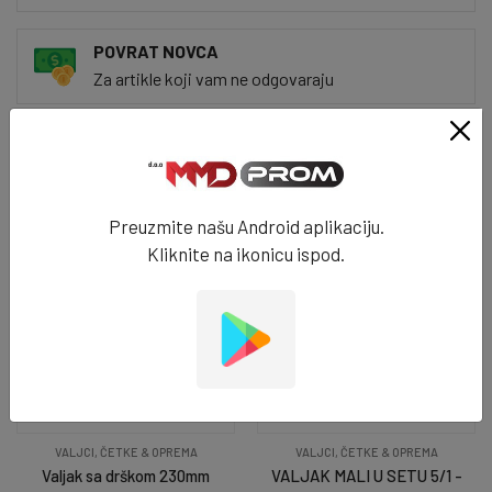
POVRAT NOVCA
Za artikle koji vam ne odgovaraju
BRZA DOSTAVA
Za 24h na vašim vratima
Povezani artikli
Preuzmite našu Android aplikaciju.
Kliknite na ikonicu ispod.
VALJCI, ČETKE & OPREMA
VALJCI, ČETKE & OPREMA
Valjak sa drškom 230mm
VALJAK MALI U SETU 5/1 -