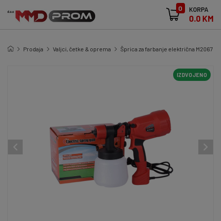
0
KORPA
0.0 KM
Prodaja
Valjci, četke & oprema
Šprica za farbanje električna M2067
IZDVOJENO
IZDVOJENO
IZDVOJENO