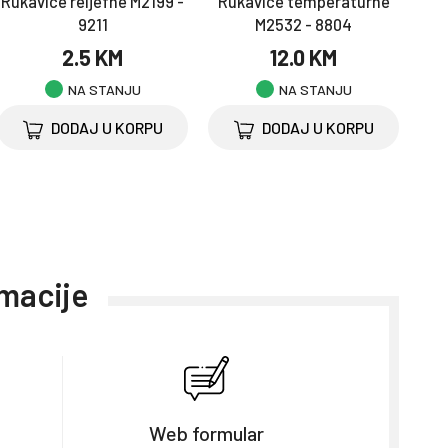
Rukavice reljefne M2199 -
Rukavice temperaturne
9211
M2532 - 8804
2.5 KM
12.0 KM
NA STANJU
NA STANJU
DODAJ U KORPU
DODAJ U KORPU
rmacije
Web formular