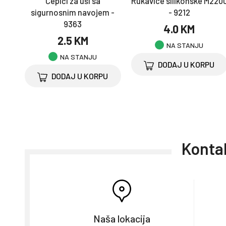
Čepići za uši sa
Rukavice silikonske M220
sigurnosnim navojem -
- 9212
9363
4.0 KM
2.5 KM
NA STANJU
NA STANJU
DODAJ U KORPU
DODAJ U KORPU
Kontak
Naša lokacija