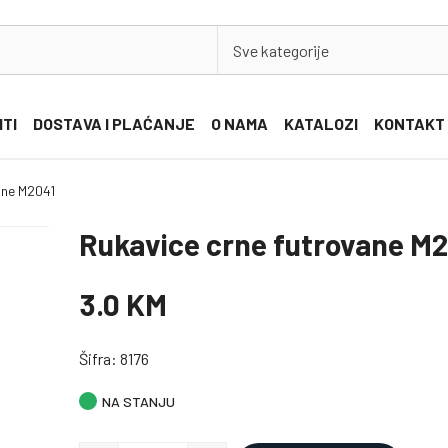
Sve kategorije
ITI
DOSTAVA I PLAĆANJE
O NAMA
KATALOZI
KONTAKT
ane M2041
Rukavice crne futrovane M
3.0 KM
Šifra: 8176
NA STANJU