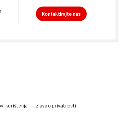
m
Kontaktirajte nas
vi korištenja
Izjava o privatnosti