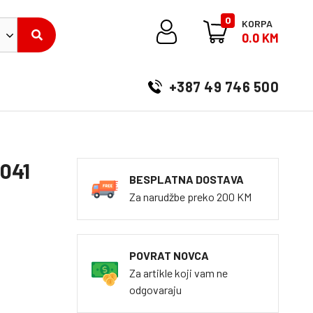
0
KORPA
0.0 KM
+387 49 746 500
2041
BESPLATNA DOSTAVA
Za narudžbe preko 200 KM
POVRAT NOVCA
Za artikle koji vam ne
odgovaraju