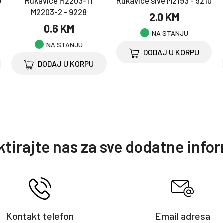
0
Rukavice M2203-1 i
Rukavice sive M2193 - 9210
M2203-2 - 9228
2.0 KM
0.6 KM
NA STANJU
NA STANJU
DODAJ U KORPU
DODAJ U KORPU
tirajte nas za sve dodatne info
Kontakt telefon
Email adresa