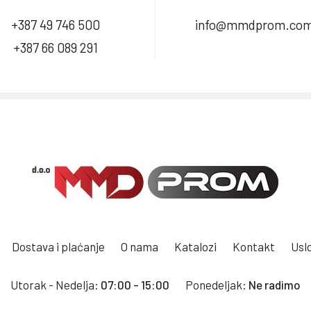
+387 49 746 500
info@mmdprom.co
+387 66 089 291
Dostava i plaćanje
O nama
Katalozi
Kontakt
Uslo
Utorak - Nedelja:
07:00 - 15:00
Ponedeljak:
Ne radimo