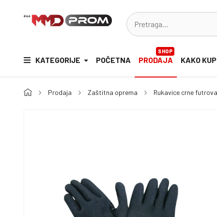
SHOP
KATEGORIJE
POČETNA
PRODAJA
KAKO KUP
Prodaja
Zaštitna oprema
Rukavice crne futrov