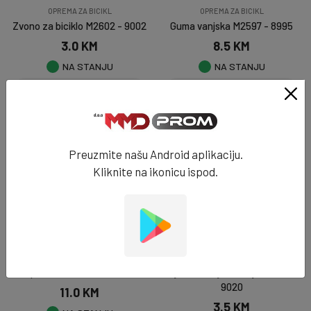
OPREMA ZA BICIKL
OPREMA ZA BICIKL
Zvono za biciklo M2602 - 9002
Guma vanjska M2597 - 8995
3.0 KM
8.5 KM
NA STANJU
NA STANJU
DODAJ U KORPU
DODAJ U KORPU
NOVO
NOVO
Preuzmite našu Android aplikaciju.
Kliknite na ikonicu ispod.
OPREMA ZA BICIKL
OPREMA ZA BICIKL
Pumpa za biciklo M2596 - 8994
Sajla za zaključavanje M2594 -
9020
11.0 KM
3.5 KM