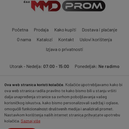
Početna
Prodaja
Kako kupiti
Dostava i plaćanje
O nama
Katalozi
Kontakt
Uslovi korištenja
Izjava o privatnosti
Utorak - Nedelja:
07:00 - 15:00
Ponedeljak:
Ne radimo
Ova web stranica koristi kolačiće.
Kolačiće upotrebljavamo kako bi
Pratite nas:
ova web stranica radila pravilno te kako bismo bili u stanju vršiti
dalja unapređenja stranice sa svrhom poboljšavanja vašeg
korisničkog iskustva, kako bismo personalizovali sadržaj i oglase,
© 2026
mmdprom.com
. Sva prava zadržana.
omogućili funkcionalnost društvenih medija i analizirali promet.
Nastavkom korištenja naših internet stranica prihvatate upotrebu
Hosted & developed by
itsystem
kolačića.
Saznaj više