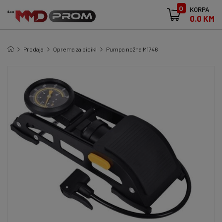
0
KORPA
0.0 KM
Prodaja
Oprema za bicikl
Pumpa nožna M1746