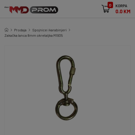
0
KORPA
0.0 KM
Prodaja
Spojnice i karabinjeri
Zakačka lanca 8mm okretaljka M1935