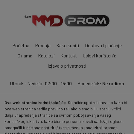
Početna
Prodaja
Kako kupiti
Dostava i plaćanje
O nama
Katalozi
Kontakt
Uslovi korištenja
Izjava o privatnosti
Utorak - Nedelja:
07:00 - 15:00
Ponedeljak:
Ne radimo
Ova web stranica koristi kolačiće.
Kolačiće upotrebljavamo kako bi
Pratite nas:
ova web stranica radila pravilno te kako bismo bili u stanju vršiti
dalja unapređenja stranice sa svrhom poboljšavanja vašeg
korisničkog iskustva, kako bismo personalizovali sadržaj i oglase,
© 2026
mmdprom.com
. Sva prava zadržana.
omogućili funkcionalnost društvenih medija i analizirali promet.
Nastavkom korištenja naših internet stranica prihvatate upotrebu