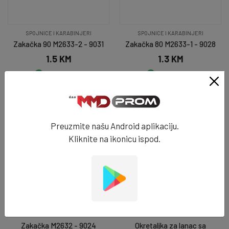
SPOJNICE I KARABINJERI
SPOJNICE I KARABINJERI
Zakačka 90 M2633-2 - 9031
Zakačka 80 M2633-1 - 9028
1.5 KM
1.3 KM
NA STANJU
NA STANJU
DODAJ U KORPU
DODAJ U KORPU
Preuzmite našu Android aplikaciju.
NOVO
Kliknite na ikonicu ispod.
SPOJNICE I KARABINJERI
SPOJNICE I KARABINJERI
Zakačka M2632 - 9024
Okretaljka za lanac sa