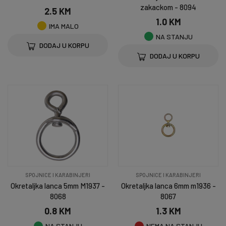
zakackom - 8094
2.5 KM
1.0 KM
IMA MALO
NA STANJU
DODAJ U KORPU
DODAJ U KORPU
SPOJNICE I KARABINJERI
SPOJNICE I KARABINJERI
Okretaljka lanca 5mm M1937 -
Okretaljka lanca 6mm m1936 -
8068
8067
0.8 KM
1.3 KM
NA STANJU
NEMA NA STANJU