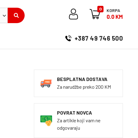
0
KORPA
0.0 KM
+387 49 746 500
BESPLATNA DOSTAVA
Za narudžbe preko 200 KM
POVRAT NOVCA
Za artikle koji vam ne
odgovaraju