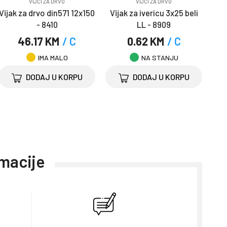
VIJCI ZA DRVO
VIJCI ZA DRVO
Vijak za drvo din571 12x150
Vijak za ivericu 3x25 beli
- 8410
LL - 8909
46.17 KM
/ C
0.62 KM
/ C
IMA MALO
NA STANJU
DODAJ U KORPU
DODAJ U KORPU
rmacije