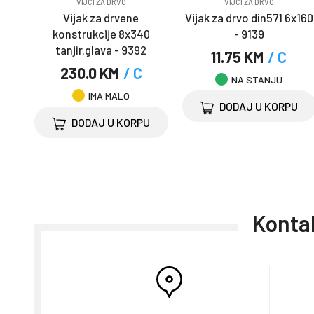
VIJCI ZA DRVO
VIJCI ZA DRVO
Vijak za drvene
Vijak za drvo din571 6x160
konstrukcije 8x340
- 9139
tanjir.glava - 9392
11.75 KM
/ C
230.0 KM
/ C
NA STANJU
IMA MALO
DODAJ U KORPU
DODAJ U KORPU
Kontak