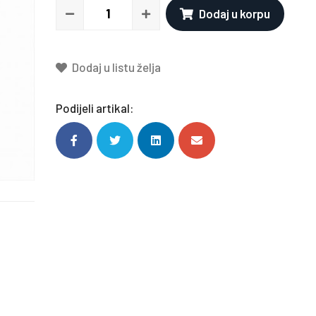
Dodaj u korpu
Dodaj u listu želja
Podijeli artikal: