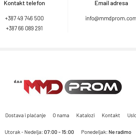
Kontakt telefon
Email adresa
+387 49 746 500
info@mmdprom.co
+387 66 089 291
Dostava i plaćanje
O nama
Katalozi
Kontakt
Uslo
Utorak - Nedelja:
07:00 - 15:00
Ponedeljak:
Ne radimo