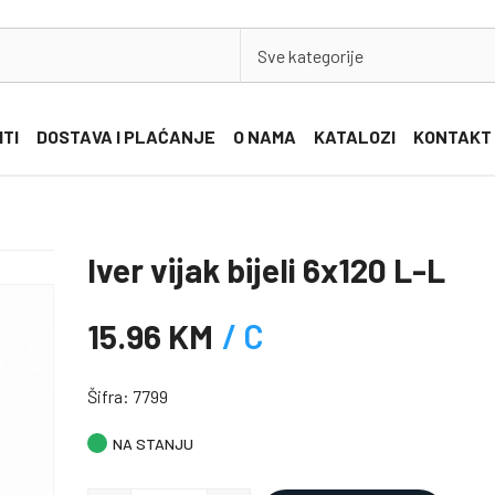
Sve kategorije
ITI
DOSTAVA I PLAĆANJE
O NAMA
KATALOZI
KONTAKT
Iver vijak bijeli 6x120 L-L
15.96 KM
/ C
Šifra: 7799
NA STANJU