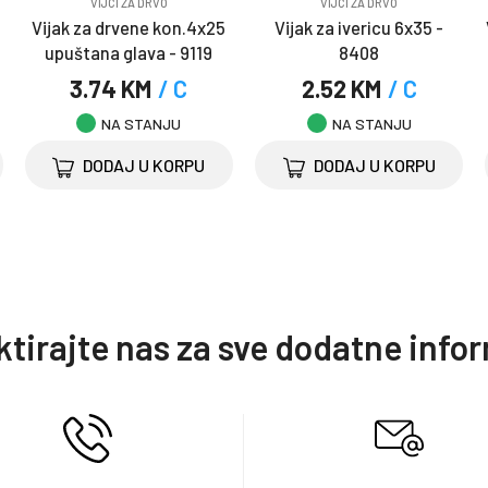
VIJCI ZA DRVO
VIJCI ZA DRVO
Vijak za drvene kon.4x25
Vijak za ivericu 6x35 -
upuštana glava - 9119
8408
3.74 KM
/ C
2.52 KM
/ C
NA STANJU
NA STANJU
DODAJ U KORPU
DODAJ U KORPU
tirajte nas za sve dodatne info