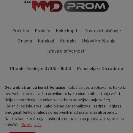
Početna
Prodaja
Kako kupiti
Dostava i plaćanje
O nama
Katalozi
Kontakt
Uslovi korištenja
Izjava o privatnosti
Utorak - Nedelja:
07:00 - 15:00
Ponedeljak:
Ne radimo
Ova web stranica koristi kolačiće.
Kolačiće upotrebljavamo kako bi
Pratite nas:
ova web stranica radila pravilno te kako bismo bili u stanju vršiti
dalja unapređenja stranice sa svrhom poboljšavanja vašeg
korisničkog iskustva, kako bismo personalizovali sadržaj i oglase,
© 2026
mmdprom.com
. Sva prava zadržana.
omogućili funkcionalnost društvenih medija i analizirali promet.
Nastavkom korištenja naših internet stranica prihvatate upotrebu
Hosted & developed by
itsystem
kolačića.
Saznaj više