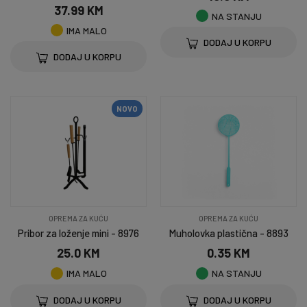
37.99 KM
NA STANJU
IMA MALO
DODAJ U KORPU
DODAJ U KORPU
NOVO
OPREMA ZA KUĆU
OPREMA ZA KUĆU
Pribor za loženje mini - 8976
Muholovka plastična - 8893
25.0 KM
0.35 KM
IMA MALO
NA STANJU
DODAJ U KORPU
DODAJ U KORPU