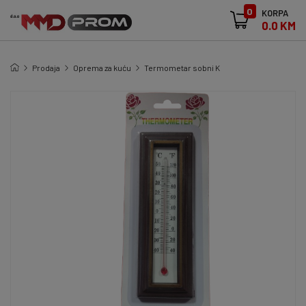
0
KORPA
0.0 KM
Prodaja
Oprema za kuću
Termometar sobni K