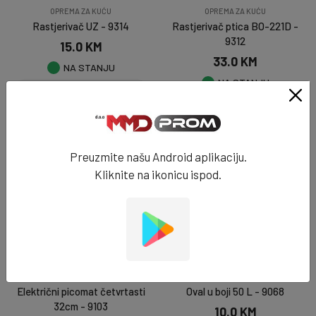
OPREMA ZA KUĆU
OPREMA ZA KUĆU
Rastjerivač UZ - 9314
Rastjerivač ptica BO-221D -
9312
15.0 KM
33.0 KM
NA STANJU
NA STANJU
DODAJ U KORPU
DODAJ U KORPU
Preuzmite našu Android aplikaciju.
NOVO
Kliknite na ikonicu ispod.
OPREMA ZA KUĆU
OPREMA ZA KUĆU
Električni picomat četvrtasti
Oval u boji 50 L - 9068
32cm - 9103
10.0 KM