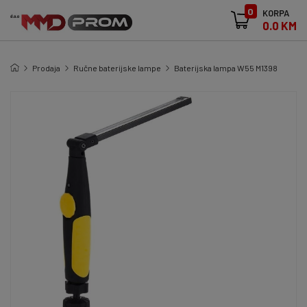
0
KORPA
0.0 KM
Prodaja
Ručne baterijske lampe
Baterijska lampa W55 M1398