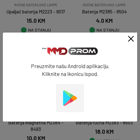
RUČNE BATERIJSKE LAMPE
RUČNE BATERIJSKE LAMPE
Upaljač baterija M2223 - 9017
Baterija M2385 - 8504
15.0 KM
4.0 KM
NA STANJU
NA STANJU
DODAJ U KORPU
DODAJ U KORPU
Preuzmite našu Android aplikaciju.
Kliknite na ikonicu ispod.
RUČNE BATERIJSKE LAMPE
RUČNE BATERIJSKE LAMPE
Baterija magnetna M2384 -
Baterija ručna M2383 - 8503
8493
18.0 KM
10.0 KM