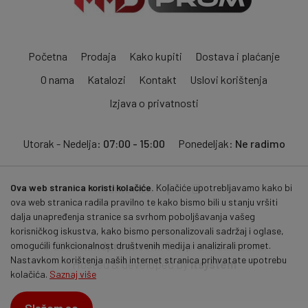
Početna
Prodaja
Kako kupiti
Dostava i plaćanje
O nama
Katalozi
Kontakt
Uslovi korištenja
Izjava o privatnosti
Utorak - Nedelja:
07:00 - 15:00
Ponedeljak:
Ne radimo
Ova web stranica koristi kolačiće.
Kolačiće upotrebljavamo kako bi
Pratite nas:
ova web stranica radila pravilno te kako bismo bili u stanju vršiti
dalja unapređenja stranice sa svrhom poboljšavanja vašeg
korisničkog iskustva, kako bismo personalizovali sadržaj i oglase,
© 2026
mmdprom.com
. Sva prava zadržana.
omogućili funkcionalnost društvenih medija i analizirali promet.
Nastavkom korištenja naših internet stranica prihvatate upotrebu
Hosted & developed by
itsystem
kolačića.
Saznaj više