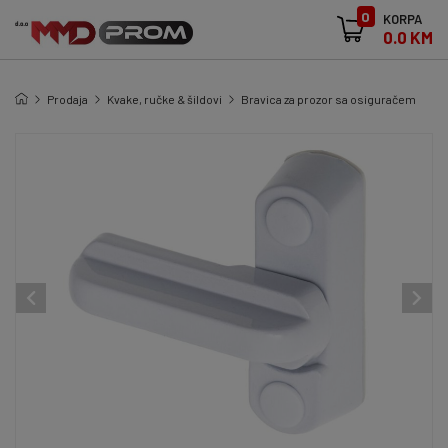
0
KORPA
0.0 KM
Prodaja
Kvake, ručke & šildovi
Bravica za prozor sa osiguračem