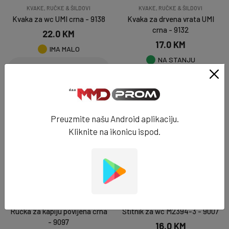
KVAKE, RUČKE & ŠILDOVI
KVAKE, RUČKE & ŠILDOVI
Kvaka za wc UMI crna - 9138
Kvaka za drvena vrata UMI
crna - 9132
22.0 KM
17.0 KM
IMA MALO
NA STANJU
DODAJ U KORPU
DODAJ U KORPU
Preuzmite našu Android aplikaciju.
NOVO
Kliknite na ikonicu ispod.
KVAKE, RUČKE & ŠILDOVI
KVAKE, RUČKE & ŠILDOVI
Ručka za kapiju povijena crna
Štitnik za wc M2394-3 - 9007
- 9097
16.0 KM