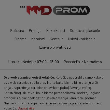
Početna
Prodaja
Kako kupiti
Dostava i plaćanje
O nama
Katalozi
Kontakt
Uslovi korištenja
Izjava o privatnosti
Utorak - Nedelja:
07:00 - 15:00
Ponedeljak:
Ne radimo
Ova web stranica koristi kolačiće.
Kolačiće upotrebljavamo kako bi
Pratite nas:
ova web stranica radila pravilno te kako bismo bili u stanju vršiti
dalja unapređenja stranice sa svrhom poboljšavanja vašeg
korisničkog iskustva, kako bismo personalizovali sadržaj i oglase,
© 2026
mmdprom.com
. Sva prava zadržana.
omogućili funkcionalnost društvenih medija i analizirali promet.
Nastavkom korištenja naših internet stranica prihvatate upotrebu
Hosted & developed by
itsystem
kolačića.
Saznaj više