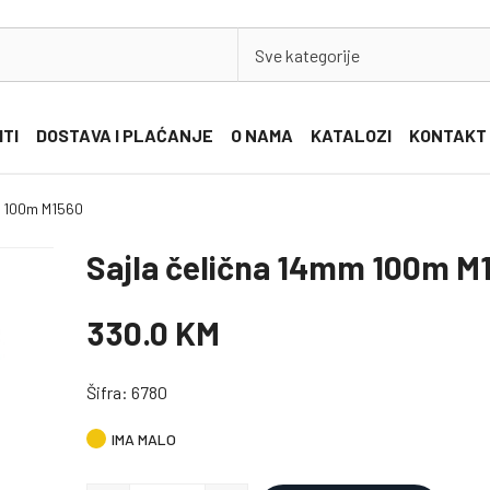
Sve kategorije
ITI
DOSTAVA I PLAĆANJE
O NAMA
KATALOZI
KONTAKT
m 100m M1560
Sajla čelična 14mm 100m M
330.0 KM
Šifra: 6780
IMA MALO