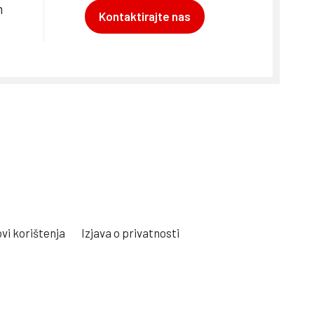
m
Kontaktirajte nas
vi korištenja
Izjava o privatnosti