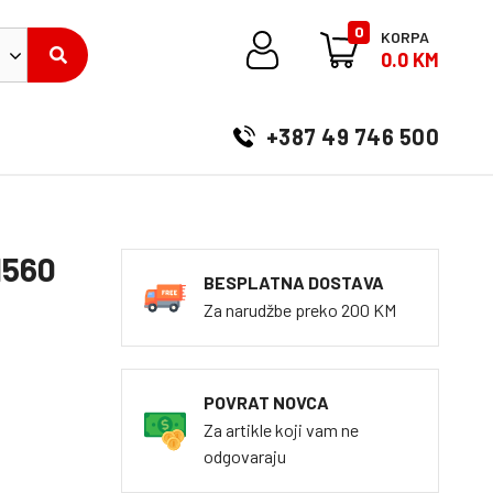
0
KORPA
0.0 KM
+387 49 746 500
1560
BESPLATNA DOSTAVA
Za narudžbe preko 200 KM
POVRAT NOVCA
Za artikle koji vam ne
odgovaraju