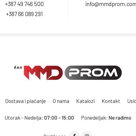
+387 49 746 500
info@mmdprom.co
+387 66 089 291
Dostava i plaćanje
O nama
Katalozi
Kontakt
Uslo
Utorak - Nedelja:
07:00 - 15:00
Ponedeljak:
Ne radimo