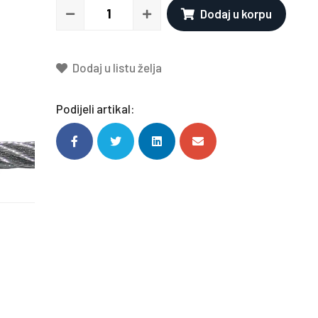
Dodaj u korpu
Dodaj u listu želja
Podijeli artikal: