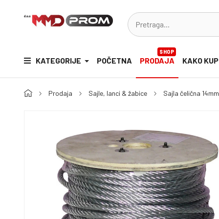
SHOP
KATEGORIJE
POČETNA
PRODAJA
KAKO KUP
Prodaja
Sajle, lanci & žabice
Sajla čelična 14m