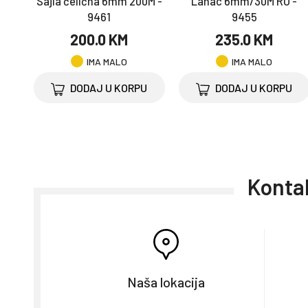
Sajla čelična 6mm 200M -
Lanac 6mm/30M RU -
9461
9455
200.0 KM
235.0 KM
IMA MALO
IMA MALO
DODAJ U KORPU
DODAJ U KORPU
Kontak
Naša lokacija