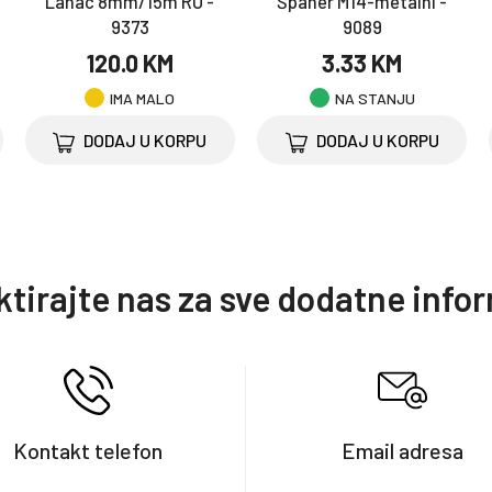
Lanac 8mm/15m RU -
Španer M14-metalni -
9373
9089
120.0 KM
3.33 KM
IMA MALO
NA STANJU
DODAJ U KORPU
DODAJ U KORPU
tirajte nas za sve dodatne info
Kontakt telefon
Email adresa