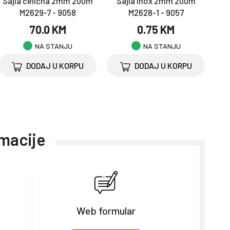
Sajla čelična 2mm 200m
Sajla inox 2mm 200m
M2629-7 - 9058
M2628-1 - 9057
70.0 KM
0.75 KM
NA STANJU
NA STANJU
DODAJ U KORPU
DODAJ U KORPU
rmacije
Web formular