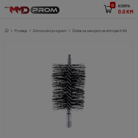
0
KORPA
0.0 KM
Prodaja
Dimovodni program
Četka sa navojem za dimnjak fi 80