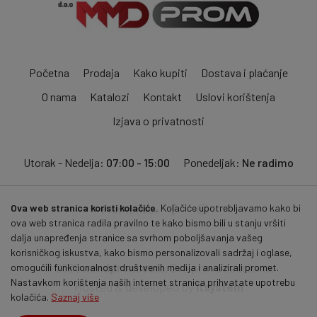
Početna
Prodaja
Kako kupiti
Dostava i plaćanje
O nama
Katalozi
Kontakt
Uslovi korištenja
Izjava o privatnosti
Utorak - Nedelja:
07:00 - 15:00
Ponedeljak:
Ne radimo
Ova web stranica koristi kolačiće.
Kolačiće upotrebljavamo kako bi
Pratite nas:
ova web stranica radila pravilno te kako bismo bili u stanju vršiti
dalja unapređenja stranice sa svrhom poboljšavanja vašeg
korisničkog iskustva, kako bismo personalizovali sadržaj i oglase,
© 2026
mmdprom.com
. Sva prava zadržana.
omogućili funkcionalnost društvenih medija i analizirali promet.
Nastavkom korištenja naših internet stranica prihvatate upotrebu
Hosted & developed by
itsystem
kolačića.
Saznaj više