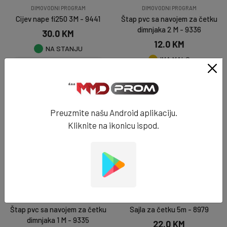
DIMOVODNI PROGRAM
DIMOVODNI PROGRAM
Cijev nape fi250 3M - 9441
Štap pvc sa navojem za četku
dimnjaka 2 M - 9336
30.0 KM
12.0 KM
NA STANJU
IMA MALO
DODAJ U KORPU
DODAJ U KORPU
Preuzmite našu Android aplikaciju.
Kliknite na ikonicu ispod.
DIMOVODNI PROGRAM
DIMOVODNI PROGRAM
Štap pvc sa navojem za četku
Sajla za četku 5m - 8979
dimnjaka 1 M - 9335
22.0 KM