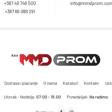
+387 49 746 500
info@mmdprom.co
+387 66 089 291
Dostava i plaćanje
O nama
Katalozi
Kontakt
Uslo
Utorak - Nedelja:
07:00 - 15:00
Ponedeljak:
Ne radimo