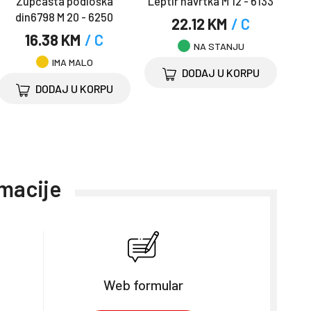
Zupčasta podloška
Leptir navrtka M 12 - 6133
din6798 M 20 - 6250
22.12 KM
/ C
16.38 KM
/ C
NA STANJU
IMA MALO
DODAJ U KORPU
DODAJ U KORPU
rmacije
Web formular