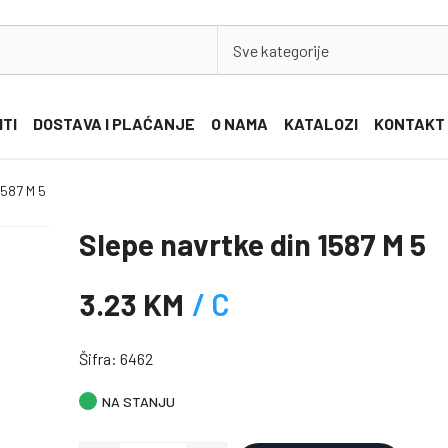
Sve kategorije
ITI
DOSTAVA I PLAĆANJE
O NAMA
KATALOZI
KONTAKT
1587 M 5
Slepe navrtke din 1587 M 5
3.23 KM
/ C
Šifra: 6462
NA STANJU