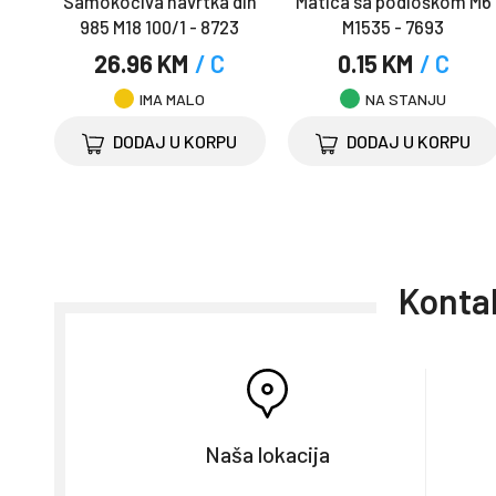
Samokočiva navrtka din
Matica sa podloškom M6
985 M18 100/1 - 8723
M1535 - 7693
26.96 KM
/ C
0.15 KM
/ C
IMA MALO
NA STANJU
DODAJ U KORPU
DODAJ U KORPU
Kontak
Naša lokacija