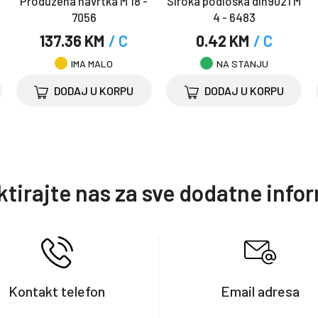
Produzena navrtka M 18 -
Siroka podloska din9021 M
7056
4 - 6483
137.36 KM
/ C
0.42 KM
/ C
IMA MALO
NA STANJU
DODAJ U KORPU
DODAJ U KORPU
tirajte nas za sve dodatne info
Kontakt telefon
Email adresa