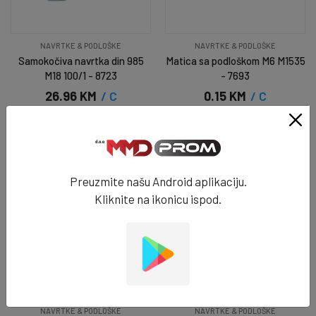
NAVRTKE & PODLOŠKE
NAVRTKE & PODLOŠKE
Samokočiva navrtka din 985
Matica sa podloškom M6 M1535
M18 100/1 - 8723
- 7693
26.96 KM
/ C
0.15 KM
/ C
IMA MALO
NA STANJU
DODAJ U KORPU
DODAJ U KORPU
Preuzmite našu Android aplikaciju.
Kliknite na ikonicu ispod.
NAVRTKE & PODLOŠKE
NAVRTKE & PODLOŠKE