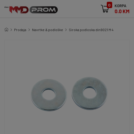
0
KORPA
0.0 KM
Prodaja
Navrtke & podloške
Siroka podloska din9021 M 4