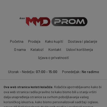
Početna
Prodaja
Kako kupiti
Dostava i plaćanje
O nama
Katalozi
Kontakt
Uslovi korištenja
Izjava o privatnosti
Utorak - Nedelja:
07:00 - 15:00
Ponedeljak:
Ne radimo
Ova web stranica koristi kolačiće.
Kolačiće upotrebljavamo kako bi
Pratite nas:
ova web stranica radila pravilno te kako bismo bili u stanju vršiti
dalja unapređenja stranice sa svrhom poboljšavanja vašeg
korisničkog iskustva, kako bismo personalizovali sadržaj i oglase,
© 2026
mmdprom.com
. Sva prava zadržana.
omogućili funkcionalnost društvenih medija i analizirali promet.