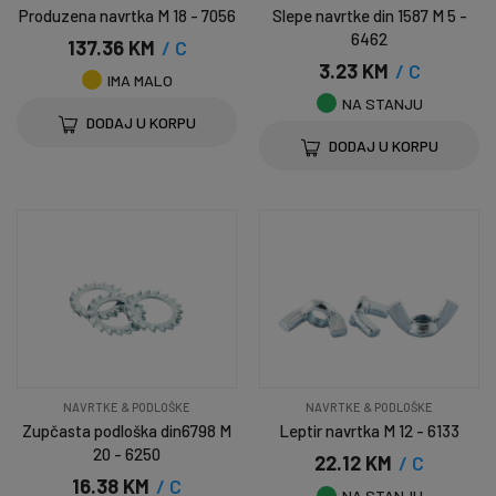
Produzena navrtka M 18 - 7056
Slepe navrtke din 1587 M 5 -
6462
137.36 KM
/ C
3.23 KM
/ C
IMA MALO
NA STANJU
DODAJ U KORPU
DODAJ U KORPU
NAVRTKE & PODLOŠKE
NAVRTKE & PODLOŠKE
Zupčasta podloška din6798 M
Leptir navrtka M 12 - 6133
20 - 6250
22.12 KM
/ C
16.38 KM
/ C
NA STANJU