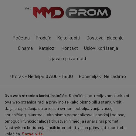
Početna
Prodaja
Kako kupiti
Dostava i plaćanje
O nama
Katalozi
Kontakt
Uslovi korištenja
Izjava o privatnosti
Utorak - Nedelja:
07:00 - 15:00
Ponedeljak:
Ne radimo
Ova web stranica koristi kolačiće.
Kolačiće upotrebljavamo kako bi
Pratite nas:
ova web stranica radila pravilno te kako bismo bili u stanju vršiti
dalja unapređenja stranice sa svrhom poboljšavanja vašeg
korisničkog iskustva, kako bismo personalizovali sadržaj i oglase,
© 2026
mmdprom.com
. Sva prava zadržana.
omogućili funkcionalnost društvenih medija i analizirali promet.
Nastavkom korištenja naših internet stranica prihvatate upotrebu
Hosted & developed by
itsystem
kolačića.
Saznaj više