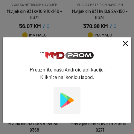
VIJCI SA METRIČKIM NAVOJEM
VIJCI SA METRIČKIM NAVOJEM
M.vijak din 931 kv.10.9 10x140 -
M.vijak din 931 kv10.9 24x150 -
9371
9374
56.07 KM
/ C
370.98 KM
/ C
IMA MALO
IMA MALO
DODAJ U KORPU
DODAJ U KORPU
Preuzmite našu Android aplikaciju.
Kliknite na ikonicu ispod.
VIJCI SA METRIČKIM NAVOJEM
VIJCI SA METRIČKIM NAVOJEM
M.vijak din 931 kv.8.8 18x180 -
Maš.vijak din931 kv.10.9 20x110 -
9368
9271