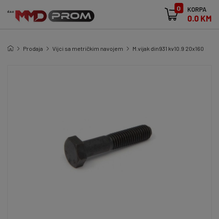
0
KORPA
0.0 KM
Prodaja
Vijci sa metričkim navojem
M.vijak din931 kv10.9 20x160