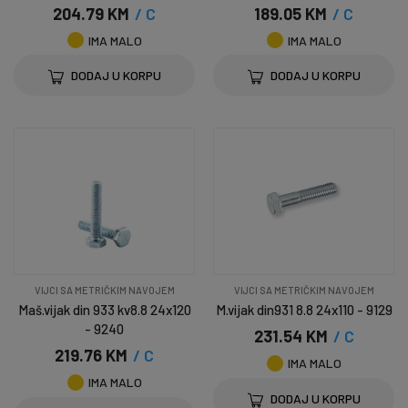
204.79 KM
/ C
189.05 KM
/ C
IMA MALO
IMA MALO
DODAJ U KORPU
DODAJ U KORPU
VIJCI SA METRIČKIM NAVOJEM
VIJCI SA METRIČKIM NAVOJEM
Maš.vijak din 933 kv8.8 24x120
M.vijak din931 8.8 24x110 - 9129
- 9240
231.54 KM
/ C
219.76 KM
/ C
IMA MALO
IMA MALO
DODAJ U KORPU