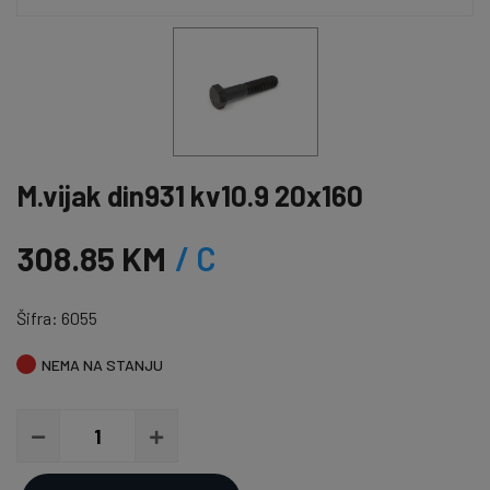
M.vijak din931 kv10.9 20x160
308.85 KM
/ C
Šifra: 6055
NEMA NA STANJU